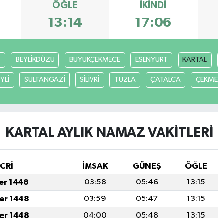
ÖĞLE
İKINDI
13:14
17:06
R
BEYLİKDÜZÜ
BÜYÜKÇEKMECE
ESENYURT
KARTAL
YLİ
SULTANGAZİ
SİLİVRİ
TUZLA
ÇATALCA
ÇEKME
KARTAL AYLIK NAMAZ VAKITLERI
İCRİ
İMSAK
GÜNEŞ
ÖĞLE
fer 1448
03:58
05:46
13:15
fer 1448
03:59
05:47
13:15
fer 1448
04:00
05:48
13:15