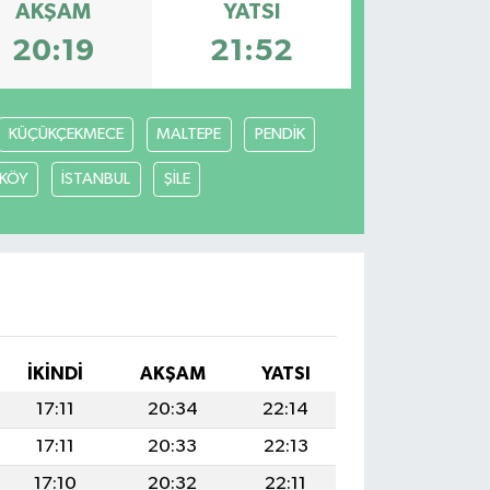
AKŞAM
YATSI
20:19
21:52
KÜÇÜKÇEKMECE
MALTEPE
PENDİK
KÖY
İSTANBUL
ŞİLE
İKINDI
AKŞAM
YATSI
17:11
20:34
22:14
17:11
20:33
22:13
17:10
20:32
22:11