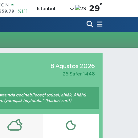
°
COIN
29
İstanbul
959,79
%1.11
LAR
7436
%0.18
RO
2510
%0.32
RLİN
4811
%0.38
M ALTIN
0.55
%0.03
8 Ağustos 2026
T100
779
%-14
25 Safer 1448
arasında geçinebileceği (güzel) ahlâk, Allâhü
m (yumuşak huyluluk)." (Hadis-i şerif)