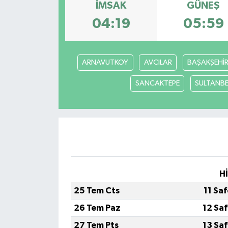
İMSAK
GÜNEŞ
04:19
05:59
ARNAVUTKOY
AVCILAR
BAŞAKŞEHİ
SANCAKTEPE
SULTANBE
H
25 Tem Cts
11 Sa
26 Tem Paz
12 Sa
27 Tem Pts
13 Sa