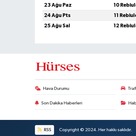
23 Ağu Paz
10 Rebiu
24 Ağu Pts
11 Rebiu
25 Ağu Sal
12 Rebiu
Hava Durumu
Tra
Son Dakika Haberleri
Hab
RSS
Copyright © 2024. Her hakkı saklıdır.