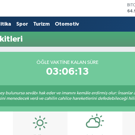
BIT
64.
DO
47,
itika
Spor
Turizm
Otomotiv
EU
55,
itleri
STE
64,
GRA
666
ÖĞLE VAKTINE KALAN SÜRE
BİS
03:06:13
13.
 şey bulunursa sevâbı hak eder ve imanını kemâle erdirmiş olur: İnsanlar 
ini menedecek verâ ve cahilin cahilce hareketlerini defedebileceği hili