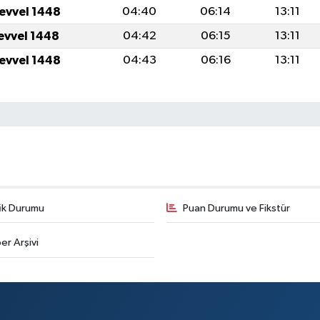
levvel 1448
04:40
06:14
13:11
levvel 1448
04:42
06:15
13:11
levvel 1448
04:43
06:16
13:11
fik Durumu
Puan Durumu ve Fikstür
er Arşivi