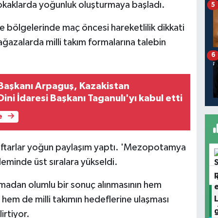
 sokaklarda yoğunluk oluşturmaya başladı.
5
 bölgelerinde maç öncesi hareketlilik dikkati
ğazalarda milli takım formalarına talebin
6
i Başkanı Arpaguş, Kazakistan
ini İdaresi Başkanı Taganulı'yı kabul etti
e
aftarlar yoğun paylaşım yaptı. 'Mezopotamya
deminde üst sıralara yükseldi.
ılaşmadan olumlu bir sonuç alınmasının hem
 hem de milli takımın hedeflerine ulaşması
irtiyor.