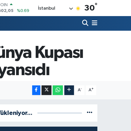
COIN
°
30
İstanbul
602,05
%0.69
LAR
5986
%0.06
RO
0700
%0.1
RLİN
2438
%0.21
 Dünya Kupası
M ALTIN
8.23
%0.39
T100
yansıdı
768
%48
-
+
A
A
ükleniyor...