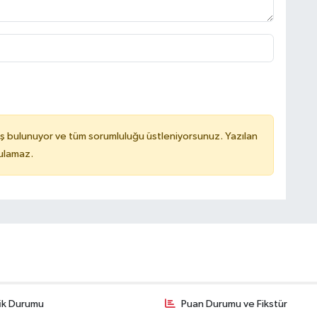
ş bulunuyor ve tüm sorumluluğu üstleniyorsunuz. Yazılan
tulamaz.
fik Durumu
Puan Durumu ve Fikstür