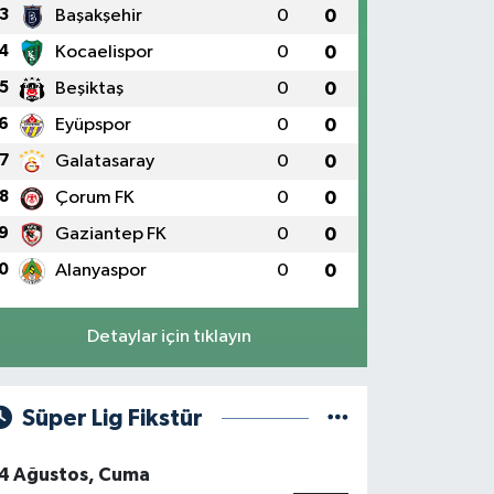
3
Başakşehir
0
0
4
Kocaelispor
0
0
5
Beşiktaş
0
0
6
Eyüpspor
0
0
7
Galatasaray
0
0
8
Çorum FK
0
0
9
Gaziantep FK
0
0
0
Alanyaspor
0
0
Detaylar için tıklayın
Süper Lig Fikstür
4 Ağustos, Cuma