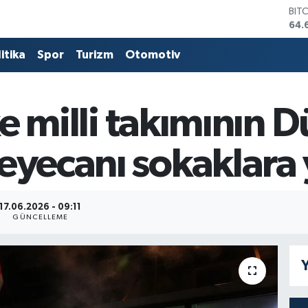
BIT
64.
DO
47,
itika
Spor
Turizm
Otomotiv
EU
55,
STE
64,
lke milli takımının
GRA
651
BİS
eyecanı sokaklara 
13.
17.06.2026 - 09:11
GÜNCELLEME
Y