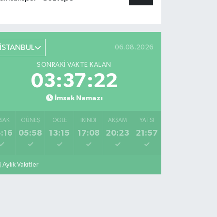
İSTANBUL
06.08.2026
SONRAKI VAKTE KALAN
03:37:21
İmsak Namazı
SAK
GÜNEŞ
ÖĞLE
İKINDI
AKŞAM
YATSI
:16
05:58
13:15
17:08
20:23
21:57
Aylık Vakitler