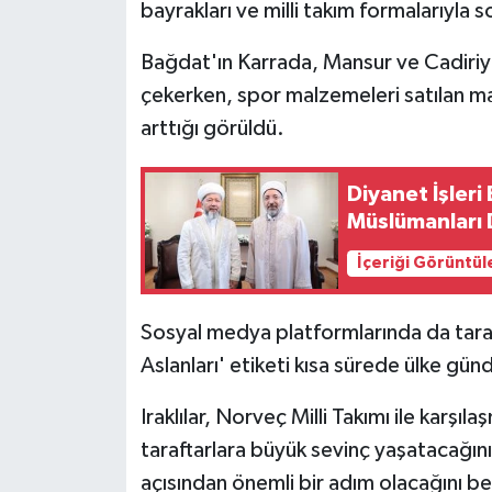
bayrakları ve milli takım formalarıyla
Bağdat'ın Karrada, Mansur ve Cadiriye
çekerken, spor malzemeleri satılan ma
arttığı görüldü.
Diyanet İşler
Müslümanları D
İçeriği Görüntül
Sosyal medya platformlarında da tar
Aslanları' etiketi kısa sürede ülke gün
Iraklılar, Norveç Milli Takımı ile karş
taraftarlara büyük sevinç yaşatacağını
açısından önemli bir adım olacağını bel