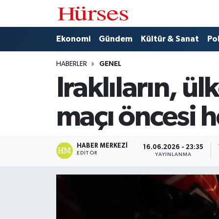
Ekonomi
Hava Durumu
Ekonomi
Gündem
Kültür & Sanat
Pol
Gündem
Trafik Durumu
HABERLER
GENEL
Iraklıların, ü
Kültür & Sanat
Süper Lig Puan Durumu ve Fikstür
maçı öncesi h
Politika
Tüm Manşetler
Spor
Son Dakika Haberleri
HABER MERKEZI
16.06.2026 - 23:35
EDITÖR
YAYINLANMA
Turizm
Haber Arşivi