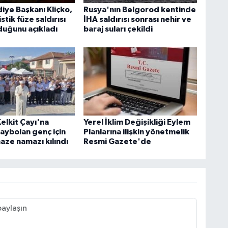
iye Başkanı Kliçko,
Rusya'nın Belgorod kentinde
stik füze saldırısı
İHA saldırısı sonrası nehir ve
duğunu açıkladı
baraj suları çekildi
elkit Çayı'na
Yerel İklim Değişikliği Eylem
aybolan genç için
Planlarına ilişkin yönetmelik
aze namazı kılındı
Resmi Gazete'de