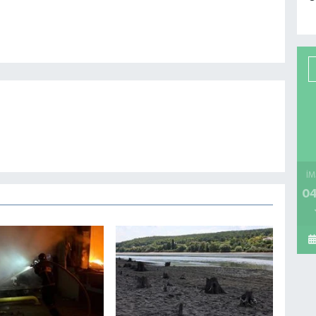
İM
04