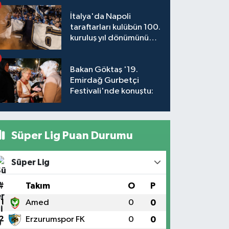
İtalya'da Napoli
taraftarları kulübün 100.
kuruluş yıl dönümünü
kutladı
Bakan Göktaş '19.
Emirdağ Gurbetçi
Festivali'nde konuştu:
Süper Lig Puan Durumu
Süper Lig
#
Takım
O
P
1
Amed
0
0
2
Erzurumspor FK
0
0