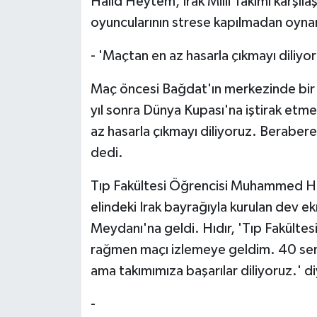
Halid Heytem, Irak Milli Takımı karşılaş
oyuncularının strese kapılmadan oynama
- 'Maçtan en az hasarla çıkmayı diliyor
Maç öncesi Bağdat'ın merkezinde bir ka
yıl sonra Dünya Kupası'na iştirak etmes
az hasarla çıkmayı diliyoruz. Berabere 
dedi.
Tıp Fakültesi Öğrencisi Muhammed Hıd
elindeki Irak bayrağıyla kurulan dev e
Meydanı'na geldi. Hıdır, 'Tıp Fakültes
rağmen maçı izlemeye geldim. 40 sene
ama takımımıza başarılar diliyoruz.' d
-