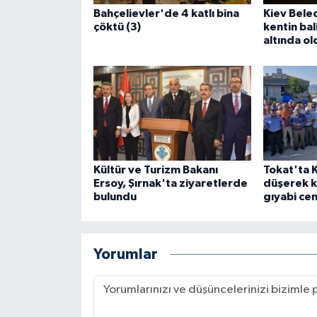
Bahçelievler'de 4 katlı bina
Kiev Beled
çöktü (3)
kentin bali
altında ol
Kültür ve Turizm Bakanı
Tokat'ta K
Ersoy, Şırnak'ta ziyaretlerde
düşerek k
bulundu
gıyabi cen
Yorumlar