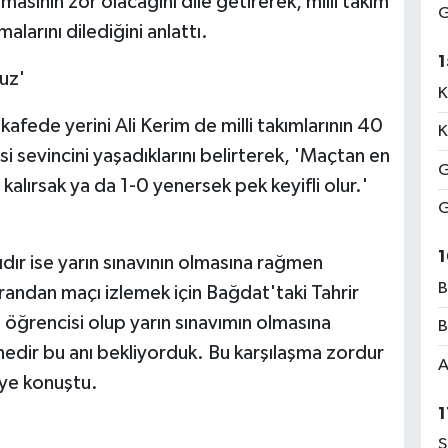
masının zor olacağını dile getirerek, milli takım
G
larını dilediğini anlattı.
1
uz'
K
fede yerini Ali Kerim de milli takımlarının 40
K
i sevincini yaşadıklarını belirterek, 'Maçtan en
G
kalırsak ya da 1-0 yenersek pek keyifli olur.'
G
1
ır ise yarın sınavının olmasına rağmen
B
krandan maçı izlemek için Bağdat'taki Tahrir
i öğrencisi olup yarın sınavımın olmasına
B
dir bu anı bekliyorduk. Bu karşılaşma zordur
A
iye konuştu.
1
S