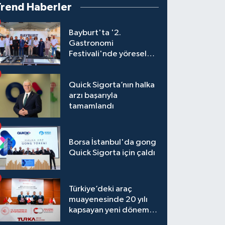
Trend Haberler
Bayburt'ta '2.
Gastronomi
Festivali'nde yöresel
lezzetler yarıştı
Quick Sigorta’nın halka
arzı başarıyla
tamamlandı
Borsa İstanbul'da gong
Quick Sigorta için çaldı
Türkiye’deki araç
muayenesinde 20 yılı
kapsayan yeni dönem
başlıyor