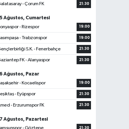
alatasaray - Çorum FK
21:30
5 Ağustos, Cumartesi
onyaspor - Rizespor
19:00
asımpaşa - Trabzonspor
19:00
ençlerbirliği S.K. - Fenerbahçe
21:30
aziantep FK - Alanyaspor
21:30
6 Ağustos, Pazar
aşakşehir - Kocaelispor
19:00
eşiktaş - Eyüpspor
21:30
med - Erzurumspor FK
21:30
7 Ağustos, Pazartesi
amsunspor - Göztepe
21:30