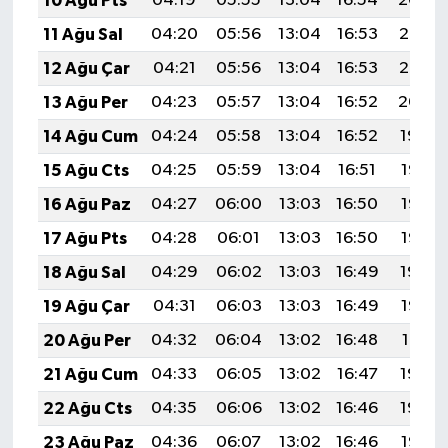
10 Ağu Pts
04:19
05:55
13:04
16:54
20:04
11 Ağu Sal
04:20
05:56
13:04
16:53
20:03
12 Ağu Çar
04:21
05:56
13:04
16:53
20:02
13 Ağu Per
04:23
05:57
13:04
16:52
20:00
14 Ağu Cum
04:24
05:58
13:04
16:52
19:59
15 Ağu Cts
04:25
05:59
13:04
16:51
19:58
16 Ağu Paz
04:27
06:00
13:03
16:50
19:56
17 Ağu Pts
04:28
06:01
13:03
16:50
19:55
18 Ağu Sal
04:29
06:02
13:03
16:49
19:54
19 Ağu Çar
04:31
06:03
13:03
16:49
19:52
20 Ağu Per
04:32
06:04
13:02
16:48
19:51
21 Ağu Cum
04:33
06:05
13:02
16:47
19:50
22 Ağu Cts
04:35
06:06
13:02
16:46
19:48
23 Ağu Paz
04:36
06:07
13:02
16:46
19:47