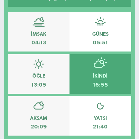
İMSAK
GÜNEŞ
04:13
05:51
ÖĞLE
İKINDI
13:05
16:55
AKŞAM
YATSI
20:09
21:40