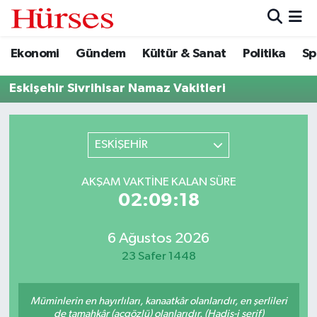
Ekonomi
Gündem
Kültür & Sanat
Politika
Sp
Ekonomi
Hava Durumu
Eskişehir Sivrihisar Namaz Vakitleri
Gündem
Trafik Durumu
Kültür & Sanat
Süper Lig Puan Durumu ve Fikstür
ESKİŞEHİR
Politika
Tüm Manşetler
AKŞAM VAKTINE KALAN SÜRE
02:09:18
Spor
Son Dakika Haberleri
Turizm
Haber Arşivi
6 Ağustos 2026
23 Safer 1448
Müminlerin en hayırlıları, kanaatkâr olanlarıdır, en şerlileri
de tamahkâr (açgözlü) olanlarıdır. (Hadis-i şerif)