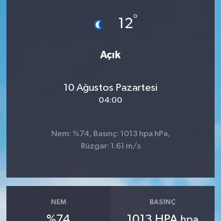
°
12
Açık
10 Ağustos Pazartesi
04:00
Nem: %74, Basınç: 1013 hpa hPa,
Rüzgar: 1.61 m/s
NEM
BASINÇ
%74
1013 HPA
hpa