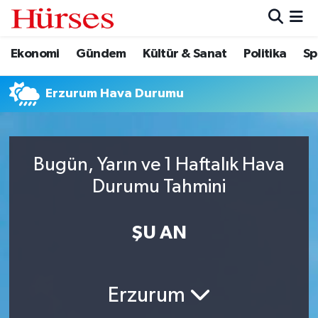
Ekonomi
Gündem
Kültür & Sanat
Politika
Sp
Ekonomi
Hava Durumu
Gündem
Trafik Durumu
Erzurum Hava Durumu
Kültür & Sanat
Süper Lig Puan Durumu ve Fikstür
Bugün, Yarın ve 1 Haftalık Hava
Politika
Tüm Manşetler
Durumu Tahmini
Spor
Son Dakika Haberleri
ŞU AN
Turizm
Haber Arşivi
Erzurum