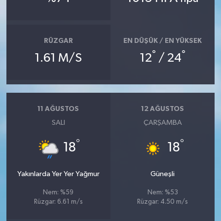
RÜZGAR
EN DÜŞÜK / EN YÜKSEK
°
°
1.61 M/S
12
/ 24
11 AĞUSTOS
12 AĞUSTOS
SALI
ÇARŞAMBA
°
°
18
18
Yakınlarda Yer Yer Yağmur
Güneşli
Nem: %59
Nem: %53
Rüzgar: 6.61 m/s
Rüzgar: 4.50 m/s