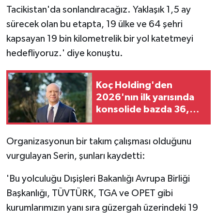
Tacikistan'da sonlandıracağız. Yaklaşık 1,5 ay
sürecek olan bu etapta, 19 ülke ve 64 şehri
kapsayan 19 bin kilometrelik bir yol katetmeyi
hedefliyoruz.' diye konuştu.
Koç Holding'den
2026'nın ilk yarısında
konsolide bazda 36,4
milyar dolar gelir
Organizasyonun bir takım çalışması olduğunu
vurgulayan Serin, şunları kaydetti:
'Bu yolculuğu Dışişleri Bakanlığı Avrupa Birliği
Başkanlığı, TÜVTÜRK, TGA ve OPET gibi
kurumlarımızın yanı sıra güzergah üzerindeki 19