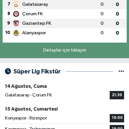
7
Galatasaray
0
0
8
Çorum FK
0
0
9
Gaziantep FK
0
0
10
Alanyaspor
0
0
Detaylar için tıklayın
Süper Lig Fikstür
14 Ağustos, Cuma
Galatasaray - Çorum FK
21:30
15 Ağustos, Cumartesi
Konyaspor - Rizespor
19:00