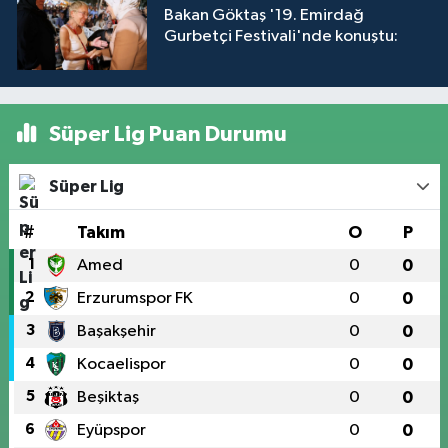
Bakan Göktaş '19. Emirdağ
Gurbetçi Festivali'nde konuştu:
Süper Lig Puan Durumu
Süper Lig
#
Takım
O
P
1
Amed
0
0
2
Erzurumspor FK
0
0
3
Başakşehir
0
0
4
Kocaelispor
0
0
5
Beşiktaş
0
0
6
Eyüpspor
0
0