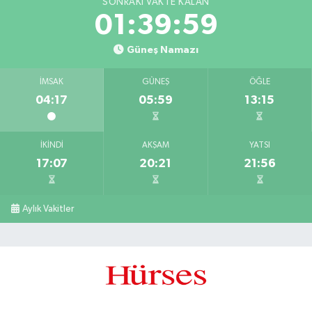
SONRAKI VAKTE KALAN
01:39:58
Güneş Namazı
İMSAK
GÜNEŞ
ÖĞLE
04:17
05:59
13:15
İKINDI
AKŞAM
YATSI
17:07
20:21
21:56
Aylık Vakitler