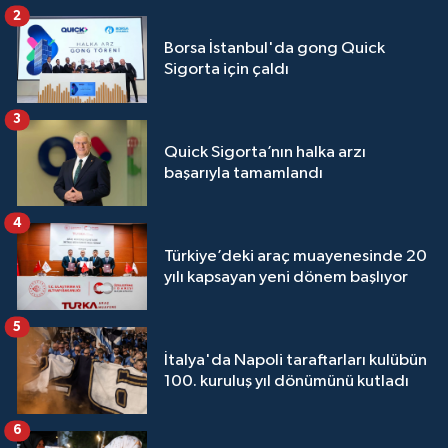
2
Borsa İstanbul'da gong Quick
Sigorta için çaldı
3
Quick Sigorta’nın halka arzı
başarıyla tamamlandı
4
Türkiye’deki araç muayenesinde 20
yılı kapsayan yeni dönem başlıyor
5
İtalya'da Napoli taraftarları kulübün
100. kuruluş yıl dönümünü kutladı
6