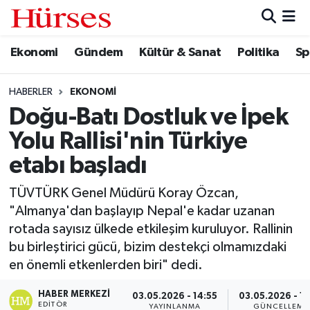
Ekonomi
Gündem
Kültür & Sanat
Politika
Sp
Ekonomi
Hava Durumu
Gündem
Trafik Durumu
HABERLER
EKONOMI
Doğu-Batı Dostluk ve İpek
Kültür & Sanat
Süper Lig Puan Durumu ve Fikstür
Yolu Rallisi'nin Türkiye
Politika
Tüm Manşetler
etabı başladı
TÜVTÜRK Genel Müdürü Koray Özcan,
Spor
Son Dakika Haberleri
"Almanya'dan başlayıp Nepal'e kadar uzanan
rotada sayısız ülkede etkileşim kuruluyor. Rallinin
Turizm
Haber Arşivi
bu birleştirici gücü, bizim destekçi olmamızdaki
en önemli etkenlerden biri" dedi.
HABER MERKEZI
03.05.2026 - 14:55
03.05.2026 - 15
EDITÖR
YAYINLANMA
GÜNCELLEME