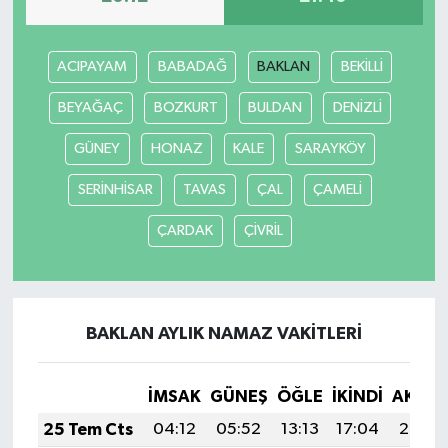
ACIPAYAM
BABADAĞ
BAKLAN
BEKİLLİ
BEYAĞAÇ
BOZKURT
BULDAN
DENİZLİ
GÜNEY
HONAZ
KALE
SARAYKÖY
SERİNHİSAR
TAVAS
ÇAL
ÇAMELİ
ÇARDAK
ÇİVRİL
BAKLAN AYLIK NAMAZ VAKITLERI
İMSAK
GÜNEŞ
ÖĞLE
İKINDI
AKŞA
25 Tem Cts
04:12
05:52
13:13
17:04
20:25