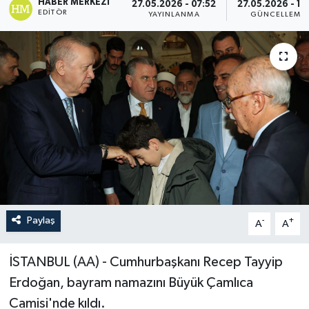
HABER MERKEZI
27.05.2026 - 07:52
27.05.2026 - 11
EDITÖR
YAYINLANMA
GÜNCELLEME
Paylaş
-
+
A
A
İSTANBUL (AA) - Cumhurbaşkanı Recep Tayyip
Erdoğan, bayram namazını Büyük Çamlıca
Camisi'nde kıldı.