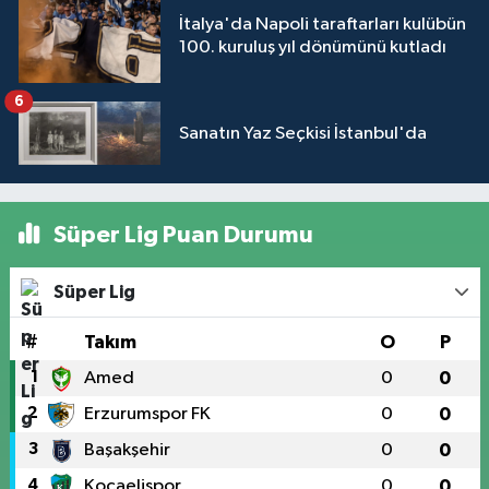
İtalya'da Napoli taraftarları kulübün
100. kuruluş yıl dönümünü kutladı
6
Sanatın Yaz Seçkisi İstanbul'da
Süper Lig Puan Durumu
Süper Lig
#
Takım
O
P
1
Amed
0
0
2
Erzurumspor FK
0
0
3
Başakşehir
0
0
4
Kocaelispor
0
0