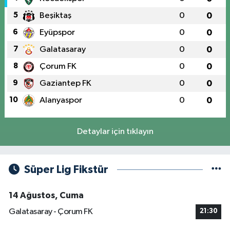
5
Beşiktaş
0
0
6
Eyüpspor
0
0
7
Galatasaray
0
0
8
Çorum FK
0
0
9
Gaziantep FK
0
0
10
Alanyaspor
0
0
Detaylar için tıklayın
Süper Lig Fikstür
14 Ağustos, Cuma
Galatasaray - Çorum FK
21:30