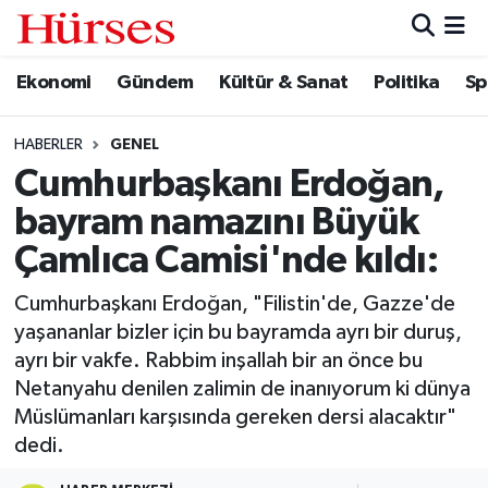
Ekonomi
Gündem
Kültür & Sanat
Politika
Sp
Ekonomi
Hava Durumu
Gündem
Trafik Durumu
HABERLER
GENEL
Cumhurbaşkanı Erdoğan,
Kültür & Sanat
Süper Lig Puan Durumu ve Fikstür
bayram namazını Büyük
Politika
Tüm Manşetler
Çamlıca Camisi'nde kıldı:
Cumhurbaşkanı Erdoğan, "Filistin'de, Gazze'de
Spor
Son Dakika Haberleri
yaşananlar bizler için bu bayramda ayrı bir duruş,
ayrı bir vakfe. Rabbim inşallah bir an önce bu
Turizm
Haber Arşivi
Netanyahu denilen zalimin de inanıyorum ki dünya
Müslümanları karşısında gereken dersi alacaktır"
dedi.