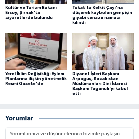
Kültür ve Turizm Bakanı
Tokat'ta Kelkit Çayı'na
Ersoy, Şırnak'ta
düşerek kaybolan genç için
ziyaretlerde bulundu
gıyabi cenaze namazı
kılındı
Yerel İklim Değişikliği Eylem
Diyanet İşleri Başkanı
Planlarına ilişkin yönetmelik
Arpaguş, Kazakistan
Resmi Gazete'de
Müslümanları Dini İdaresi
Başkanı Taganulı'yı kabul
etti
Yorumlar