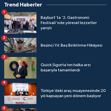
Trend Haberler
1
Bayburt'ta '2. Gastronomi
Festivali'nde yöresel lezzetler
yarıştı
2
Beşinci Yıl: Beş Biriktirme Hikâyesi
3
Quick Sigorta’nın halka arzı
başarıyla tamamlandı
4
Türkiye’deki araç muayenesinde 20
yılı kapsayan yeni dönem başlıyor
5