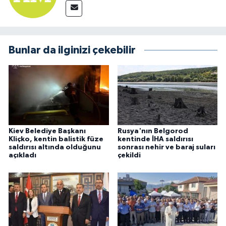
Bunlar da ilginizi çekebilir
Kiev Belediye Başkanı
Rusya'nın Belgorod
Kliçko, kentin balistik füze
kentinde İHA saldırısı
saldırısı altında olduğunu
sonrası nehir ve baraj suları
açıkladı
çekildi