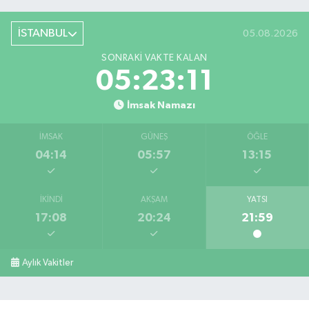
İSTANBUL
05.08.2026
SONRAKI VAKTE KALAN
05:23:11
İmsak Namazı
İMSAK
GÜNEŞ
ÖĞLE
04:14
05:57
13:15
İKINDI
AKŞAM
YATSI
17:08
20:24
21:59
Aylık Vakitler