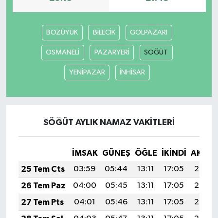
BOZÜYÜK
BİLECİK
GÖLPAZARI
OSMANELİ
PAZARYERİ
SÖĞÜT
YENİPAZAR
İNHİSAR
SÖĞÜT AYLIK NAMAZ VAKITLERI
İMSAK
GÜNEŞ
ÖĞLE
İKINDI
AKŞA
25 Tem Cts
03:59
05:44
13:11
17:05
20:28
26 Tem Paz
04:00
05:45
13:11
17:05
20:27
27 Tem Pts
04:01
05:46
13:11
17:05
20:26