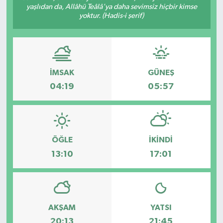
yaşlıdan da, Allâhü Teâlâ'ya daha sevimsiz hiçbir kimse
yoktur. (Hadis-i şerif)
İMSAK
GÜNEŞ
04:19
05:57
ÖĞLE
İKINDI
13:10
17:01
AKŞAM
YATSI
20:13
21:45