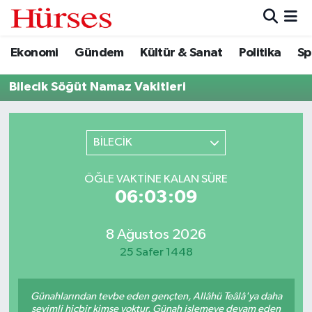
Ekonomi
Gündem
Kültür & Sanat
Politika
Sp
Ekonomi
Hava Durumu
Bilecik Söğüt Namaz Vakitleri
Gündem
Trafik Durumu
Kültür & Sanat
Süper Lig Puan Durumu ve Fikstür
BİLECİK
Politika
Tüm Manşetler
ÖĞLE VAKTINE KALAN SÜRE
06:03:09
Spor
Son Dakika Haberleri
Turizm
Haber Arşivi
8 Ağustos 2026
25 Safer 1448
Günahlarından tevbe eden gençten, Allâhü Teâlâ'ya daha
sevimli hiçbir kimse yoktur. Günah işlemeye devam eden