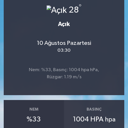
°
28
Açık
10 Ağustos Pazartesi
03:30
Nem: %33, Basınç: 1004 hpa hPa,
Rüzgar: 1.19 m/s
NEM
BASINÇ
%33
1004 HPA
hpa