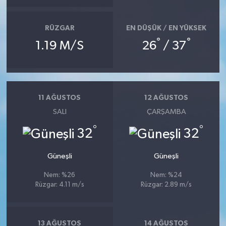
RÜZGAR
EN DÜŞÜK / EN YÜKSEK
°
°
1.19 M/S
26
/ 37
11 AĞUSTOS
12 AĞUSTOS
SALI
ÇARŞAMBA
°
°
32
32
Güneşli
Güneşli
Nem: %26
Nem: %24
Rüzgar: 4.11 m/s
Rüzgar: 2.89 m/s
13 AĞUSTOS
14 AĞUSTOS