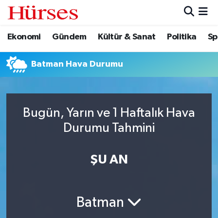
Ekonomi
Gündem
Kültür & Sanat
Politika
Sp
Ekonomi
Hava Durumu
Gündem
Trafik Durumu
Batman Hava Durumu
Kültür & Sanat
Süper Lig Puan Durumu ve Fikstür
Bugün, Yarın ve 1 Haftalık Hava
Politika
Tüm Manşetler
Durumu Tahmini
Spor
Son Dakika Haberleri
ŞU AN
Turizm
Haber Arşivi
Batman