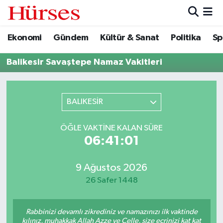
Ekonomi
Gündem
Kültür & Sanat
Politika
Sp
Ekonomi
Hava Durumu
Balikesir Savaştepe Namaz Vakitleri
Gündem
Trafik Durumu
Kültür & Sanat
Süper Lig Puan Durumu ve Fikstür
BALIKESİR
Politika
Tüm Manşetler
ÖĞLE VAKTINE KALAN SÜRE
06:41:01
Spor
Son Dakika Haberleri
Turizm
Haber Arşivi
9 Ağustos 2026
26 Safer 1448
Rabbinizi devamlı zikrediniz ve namazınızı ilk vaktinde
kılınız, muhakkak Allah Azze ve Celle, size ecrinizi kat kat