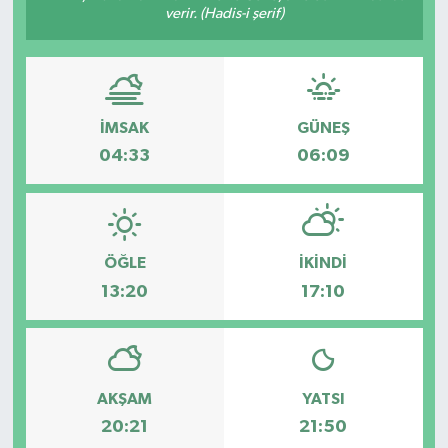
verir. (Hadis-i şerif)
İMSAK
GÜNEŞ
04:33
06:09
ÖĞLE
İKINDI
13:20
17:10
AKŞAM
YATSI
20:21
21:50