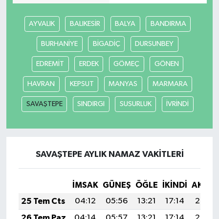
AYVALIK
BALIKESİR
BALYA
BANDIRMA
BURHANİYE
BİGADİÇ
DURSUNBEY
EDREMİT
ERDEK
GÖMEÇ
GÖNEN
HAVRAN
KEPSUT
MANYAS
MARMARA
SAVAŞTEPE
SINDIRGI
SUSURLUK
İVRİNDİ
SAVAŞTEPE AYLIK NAMAZ VAKITLERI
İMSAK
GÜNEŞ
ÖĞLE
İKINDI
AKŞA
25 Tem Cts
04:12
05:56
13:21
17:14
20:36
26 Tem Paz
04:14
05:57
13:21
17:14
20:35