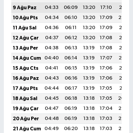
9 Ağu Paz
04:33
06:09
13:20
17:10
20:21
10 Ağu Pts
04:34
06:10
13:20
17:09
20:20
11 Ağu Sal
04:36
06:11
13:20
17:09
20:18
12 Ağu Çar
04:37
06:12
13:20
17:08
20:17
13 Ağu Per
04:38
06:13
13:19
17:08
20:16
14 Ağu Cum
04:40
06:14
13:19
17:07
20:14
15 Ağu Cts
04:41
06:15
13:19
17:06
20:13
16 Ağu Paz
04:43
06:16
13:19
17:06
20:12
17 Ağu Pts
04:44
06:17
13:19
17:05
20:11
18 Ağu Sal
04:45
06:18
13:18
17:05
20:09
19 Ağu Çar
04:47
06:19
13:18
17:04
20:08
20 Ağu Per
04:48
06:19
13:18
17:03
20:06
21 Ağu Cum
04:49
06:20
13:18
17:03
20:05