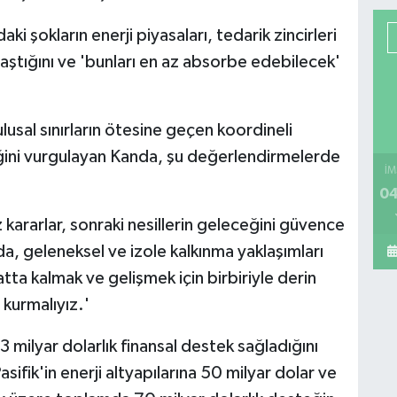
şokların enerji piyasaları, tedarik zincirleri
ızla aştığını ve 'bunları en az absorbe edebilecek'
lusal sınırların ötesine geçen koordineli
ğini vurgulayan Kanda, şu değerlendirmelerde
İM
04
kararlar, sonraki nesillerin geleceğini güvence
da, geleneksel ve izole kalkınma yaklaşımları
tta kalmak ve gelişmek için birbiriyle derin
 kurmalıyız.'
milyar dolarlık finansal destek sağladığını
ifik'in enerji altyapılarına 50 milyar dolar ve