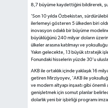
8,7 büyüme kaydettiğini bildirerek, 
'Son 10 yılda Özbekistan, sürdürülebi
ilerlemeyi gösteren 5 ülkeden biri old
inovasyon odaklı bir büyüme modelin
büyüklüğünü 240 milyar doların üzerine
ülkeler arasına katılmayı ve yoksullu
Yakın gelecekte, 13 büyük stratejik işl
Fonundaki hisselerin yüzde 30'u ulusl
AKB ile ortaklık içinde yaklaşık 16 mil
getiren Mirziyoyev, 'AKB ile yoksulluğu
ve modern altyapı inşaatı gibi önemli a
genişletmek için somut planlar belirled
dolarlık yeni bir işbirliği programı imza