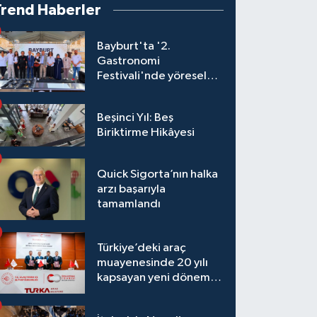
Trend Haberler
Bayburt'ta '2.
Gastronomi
Festivali'nde yöresel
lezzetler yarıştı
Beşinci Yıl: Beş
Biriktirme Hikâyesi
Quick Sigorta’nın halka
arzı başarıyla
tamamlandı
Türkiye’deki araç
muayenesinde 20 yılı
kapsayan yeni dönem
başlıyor