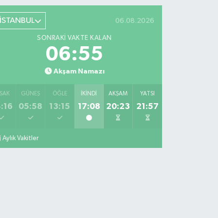
İSTANBUL
06.08.2026
SONRAKI VAKTE KALAN
06:54
Akşam Namazı
SAK
GÜNEŞ
ÖĞLE
İKINDI
AKŞAM
YATSI
:16
05:58
13:15
17:08
20:23
21:57
Aylık Vakitler