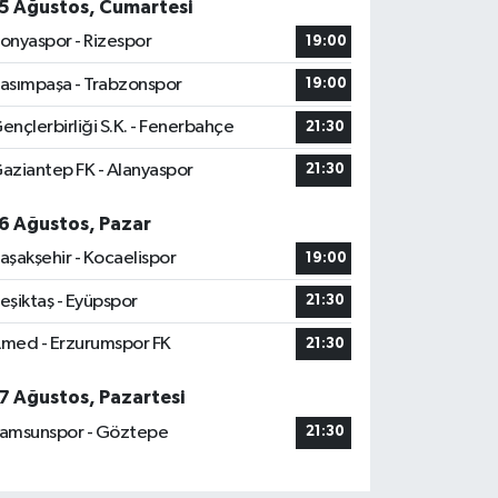
5 Ağustos, Cumartesi
onyaspor - Rizespor
19:00
asımpaşa - Trabzonspor
19:00
ençlerbirliği S.K. - Fenerbahçe
21:30
aziantep FK - Alanyaspor
21:30
6 Ağustos, Pazar
aşakşehir - Kocaelispor
19:00
eşiktaş - Eyüpspor
21:30
med - Erzurumspor FK
21:30
7 Ağustos, Pazartesi
amsunspor - Göztepe
21:30