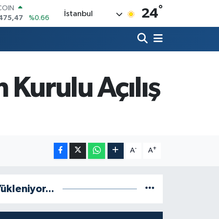
°
LAR
24
İstanbul
5971
%0.05
RO
1336
%0.18
RLİN
,2534
%0.22
M ALTIN
7.85
%0.54
Kurulu Açılış
T100
703
%0
COIN
475,47
%0.66
-
+
A
A
ükleniyor...