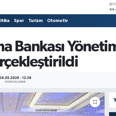
DO
47,
EU
55,
itika
Spor
Turizm
Otomotiv
STE
64
GRA
652
a Bankası Yönetim 
BİS
13.
rçekleştirildi
BIT
64.
04.05.2026 - 12:34
GÜNCELLEME
Y