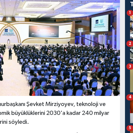
1
2
3
4
başkanı Şevket Mirziyoyev, teknoloji ve
mik büyüklüklerini 2030'a kadar 240 milyar
ini söyledi.
5