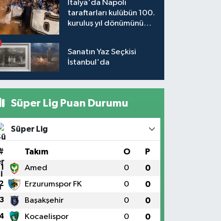
İtalya'da Napoli
taraftarları kulübün 100.
kuruluş yıl dönümünü
kutladı
Sanatın Yaz Seçkisi
İstanbul'da
Süper Lig Puan Durumu
Süper Lig
#
Takım
O
P
1
Amed
0
0
2
Erzurumspor FK
0
0
3
Başakşehir
0
0
4
Kocaelispor
0
0