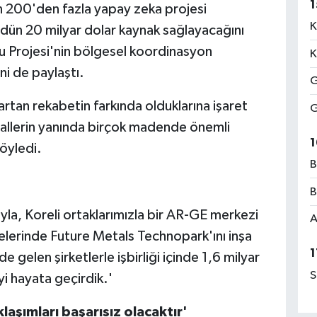
1
an 200'den fazla yapay zeka projesi
K
n dün 20 milyar dolar kaynak sağlayacağını
u Projesi'nin bölgesel koordinasyon
K
ni de paylaştı.
G
 artan rekabetin farkında olduklarına işaret
G
erallerin yanında birçok madende önemli
1
öyledi.
B
B
la, Koreli ortaklarımızla bir AR-GE merkezi
A
elerinde Future Metals Technopark'ını inşa
1
gelen şirketlerle işbirliği içinde 1,6 milyar
S
i hayata geçirdik.'
laşımları başarısız olacaktır'