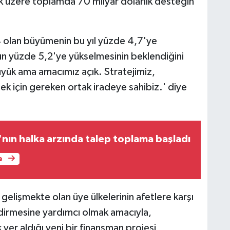
mak üzere toplamda 70 milyar dolarlık desteğin
4 olan büyümenin bu yıl yüzde 4,7'ye
un yüzde 5,2'ye yükselmesinin beklendiğini
yük ama amacımız açık. Stratejimiz,
ek için gereken ortak iradeye sahibiz.' diye
'nın halka arzında talep toplama başladı
e
gelişmekte olan üye ülkelerinin afetlere karşı
endirmesine yardımcı olmak amacıyla,
 yer aldığı yeni bir finansman projesi