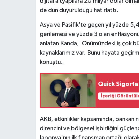
dijital altyapılara 20 milyar dolar ol
de dün duyurulduğu hatırlattı.
Asya ve Pasifik'te geçen yıl yüzde 5,
gerilemesi ve yüzde 3 olan enflasyon
anlatan Kanda, 'Önümüzdeki iş çok bü
kaynaklarımız var. Bunu hayata geçirm
konuştu.
Quick Sigorta
İçeriği Görüntül
AKB, etkinlikler kapsamında, bankanın 
direncini ve bölgesel işbirliğini güçl
Japonya'nın ilk finansman ortağı olarak