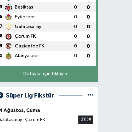
5
Beşiktaş
0
0
6
Eyüpspor
0
0
7
Galatasaray
0
0
8
Çorum FK
0
0
9
Gaziantep FK
0
0
0
Alanyaspor
0
0
Detaylar için tıklayın
Süper Lig Fikstür
4 Ağustos, Cuma
alatasaray - Çorum FK
21:30