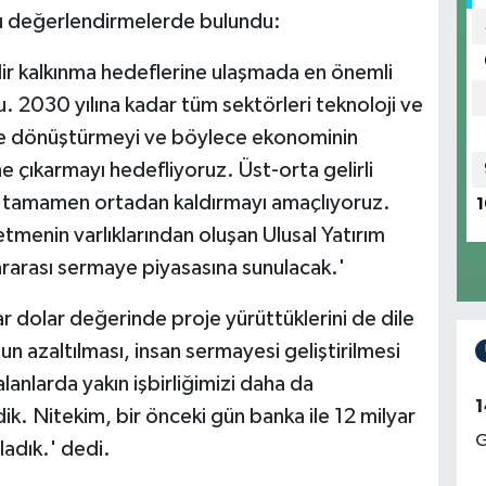
şu değerlendirmelerde bulundu:
lir kalkınma hedeflerine ulaşmada en önemli
u. 2030 yılına kadar tüm sektörleri teknoloji ve
e dönüştürmeyi ve böylece ekonominin
 çıkarmayı hedefliyoruz. Üst-orta gelirli
ğu tamamen ortadan kaldırmayı amaçlıyoruz.
1
etmenin varlıklarından oluşan Ulusal Yatırım
ararası sermaye piyasasına sunulacak.'
yar dolar değerinde proje yürüttüklerini de dile
n azaltılması, insan sermayesi geliştirilmesi
lanlarda yakın işbirliğimizi daha da
1
ik. Nitekim, bir önceki gün banka ile 12 milyar
G
ladık.' dedi.