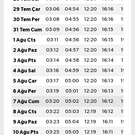
29 Tem Çar
03:06
04:54
12:20
16:16
19:37
30 Tem Per
03:08
04:55
12:20
16:16
19:36
31 Tem Cum
03:09
04:56
12:20
16:15
19:35
1 Ağu Cts
03:11
04:56
12:20
16:15
19:34
2 Ağu Paz
03:12
04:57
12:20
16:14
19:33
3 Ağu Pts
03:14
04:58
12:20
16:14
19:31
4 Ağu Sal
03:16
04:59
12:20
16:14
19:30
5 Ağu Çar
03:17
05:00
12:20
16:13
19:29
6 Ağu Per
03:19
05:01
12:20
16:13
19:28
7 Ağu Cum
03:20
05:02
12:20
16:12
19:27
8 Ağu Cts
03:22
05:03
12:19
16:12
19:25
9 Ağu Paz
03:23
05:04
12:19
16:11
19:24
10 Ağu Pts
03:25
05:05
12:19
16:11
19:23