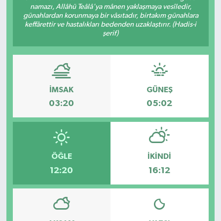
namazı, Allâhü Teâlâ'ya mânen yaklaşmaya vesîledir,
günahlardan korunmaya bir vâsıtadır, birtakım günahlara
keffârettir ve hastalıkları bedenden uzaklaştırır. (Hadis-i
şerif)
İMSAK
GÜNEŞ
03:20
05:02
ÖĞLE
İKINDI
12:20
16:12