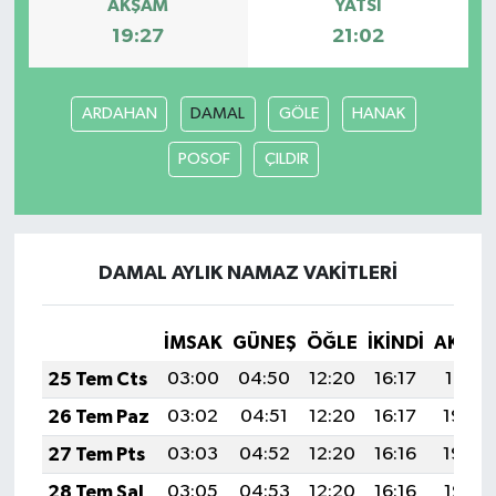
AKŞAM
YATSI
19:27
21:02
ARDAHAN
DAMAL
GÖLE
HANAK
POSOF
ÇILDIR
DAMAL AYLIK NAMAZ VAKITLERI
İMSAK
GÜNEŞ
ÖĞLE
İKINDI
AKŞA
25 Tem Cts
03:00
04:50
12:20
16:17
19:41
26 Tem Paz
03:02
04:51
12:20
16:17
19:40
27 Tem Pts
03:03
04:52
12:20
16:16
19:39
28 Tem Sal
03:05
04:53
12:20
16:16
19:38