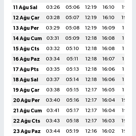
11 Ağu Sal
03:26
05:06
12:19
16:10
19:22
12 Ağu Çar
03:28
05:07
12:19
16:10
19:20
13 Ağu Per
03:29
05:08
12:19
16:09
19:19
14 Ağu Cum
03:31
05:09
12:18
16:08
19:17
15 Ağu Cts
03:32
05:10
12:18
16:08
19:16
16 Ağu Paz
03:34
05:11
12:18
16:07
19:15
17 Ağu Pts
03:35
05:13
12:18
16:06
19:13
18 Ağu Sal
03:37
05:14
12:18
16:06
19:12
19 Ağu Çar
03:38
05:15
12:17
16:05
19:10
20 Ağu Per
03:40
05:16
12:17
16:04
19:09
21 Ağu Cum
03:41
05:17
12:17
16:04
19:07
22 Ağu Cts
03:43
05:18
12:17
16:03
19:06
23 Ağu Paz
03:44
05:19
12:16
16:02
19:04