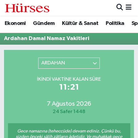
Ekonomi
Gündem
Kültür & Sanat
Politika
Sp
Ekonomi
Hava Durumu
Ardahan Damal Namaz Vakitleri
Gündem
Trafik Durumu
Kültür & Sanat
Süper Lig Puan Durumu ve Fikstür
ARDAHAN
Politika
Tüm Manşetler
İKINDI VAKTINE KALAN SÜRE
11:21
Spor
Son Dakika Haberleri
Turizm
Haber Arşivi
7 Ağustos 2026
24 Safer 1448
Gece namazına (teheccüde) devam ediniz. Çünkü bu,
sizden önceki sâlih zâtların âdetidir. Ve muhakkak gece