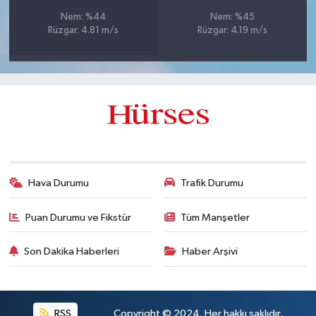
Nem: %44
Nem: %45
Rüzgar: 4.81 m/s
Rüzgar: 4.19 m/s
Hava Durumu
Trafik Durumu
Puan Durumu ve Fikstür
Tüm Manşetler
Son Dakika Haberleri
Haber Arşivi
RSS
Copyright © 2024. Her hakkı saklıdır.