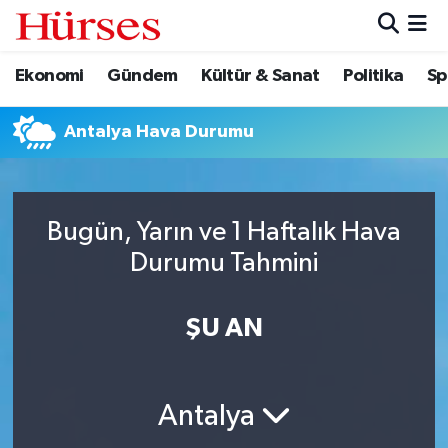
Ekonomi
Gündem
Kültür & Sanat
Politika
Sp
Ekonomi
Hava Durumu
Gündem
Trafik Durumu
Antalya Hava Durumu
Kültür & Sanat
Süper Lig Puan Durumu ve Fikstür
Bugün, Yarın ve 1 Haftalık Hava
Politika
Tüm Manşetler
Durumu Tahmini
Spor
Son Dakika Haberleri
ŞU AN
Turizm
Haber Arşivi
Antalya