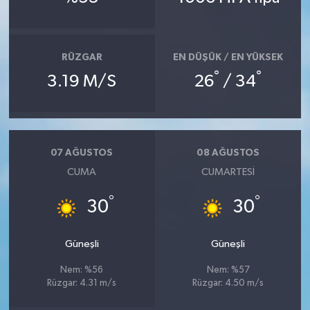
RÜZGAR
EN DÜŞÜK / EN YÜKSEK
°
°
3.19 M/S
26
/ 34
07 AĞUSTOS
08 AĞUSTOS
CUMA
CUMARTESI
°
°
30
30
Güneşli
Güneşli
Nem: %56
Nem: %57
Rüzgar: 4.31 m/s
Rüzgar: 4.50 m/s