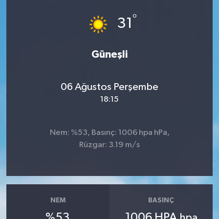
°
31
Güneşli
06 Ağustos Perşembe
18:15
Nem: %53, Basınç: 1006 hpa hPa,
Rüzgar: 3.19 m/s
NEM
BASINÇ
%53
1006 HPA
hpa