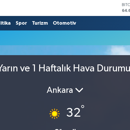
BIT
64.
DO
47,
itika
Spor
Turizm
Otomotiv
EU
55,
STE
64,
GRA
651
BİS
arın ve 1 Haftalık Hava Durum
13.
Ankara
°
32