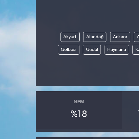
Akyurt
Altındağ
Ankara
Gölbaşı
Güdül
Haymana
K
NEM
%18