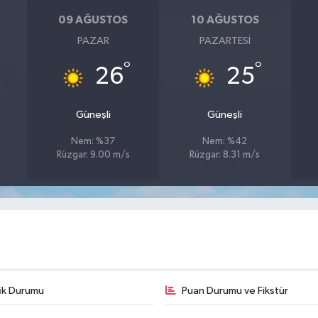
09 AĞUSTOS
10 AĞUSTOS
PAZAR
PAZARTESI
°
°
26
25
Güneşli
Güneşli
Nem: %37
Nem: %42
Rüzgar: 9.00 m/s
Rüzgar: 8.31 m/s
fik Durumu
Puan Durumu ve Fikstür