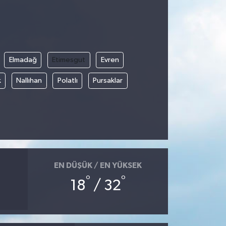
Elmadağ
Etimesgut
Evren
k
Nallıhan
Polatlı
Pursaklar
EN DÜŞÜK / EN YÜKSEK
°
°
18
/ 32