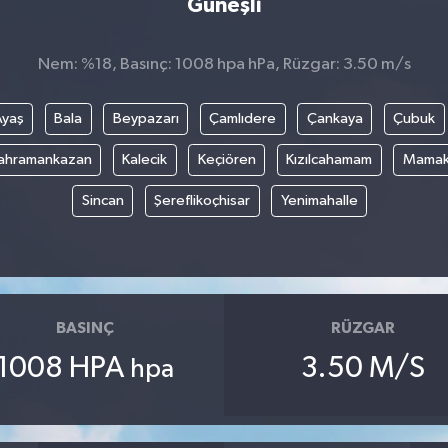
Güneşli
Nem: %18, Basınç: 1008 hpa hPa, Rüzgar: 3.50 m/s
Ayaş
Bala
Beypazarı
Çamlıdere
Çankaya
Çubuk
ahramankazan
Kalecik
Keçiören
Kızılcahamam
Mama
Sincan
Şereflikoçhisar
Yenimahalle
BASINÇ
RÜZGAR
1008 HPA
3.50 M/S
hpa