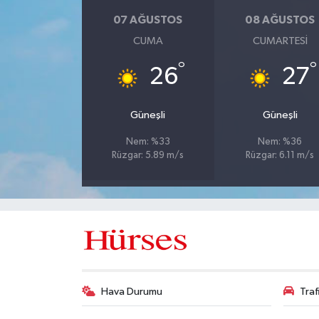
07 AĞUSTOS
08 AĞUSTOS
CUMA
CUMARTESI
°
°
26
27
Güneşli
Güneşli
Nem: %33
Nem: %36
Rüzgar: 5.89 m/s
Rüzgar: 6.11 m/s
Hava Durumu
Tra