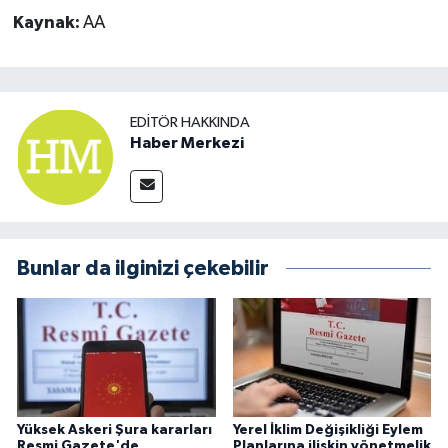
Kaynak:
AA
EDITÖR HAKKINDA
Haber Merkezi
Bunlar da ilginizi çekebilir
Yüksek Askeri Şura kararları
Yerel İklim Değişikliği Eylem
Resmi Gazete'de
Planlarına ilişkin yönetmelik