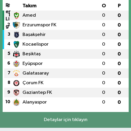
#
Takım
O
P
1
Amed
0
0
2
Erzurumspor FK
0
0
3
Başakşehir
0
0
4
Kocaelispor
0
0
5
Beşiktaş
0
0
6
Eyüpspor
0
0
7
Galatasaray
0
0
8
Çorum FK
0
0
9
Gaziantep FK
0
0
10
Alanyaspor
0
0
Detaylar için tıklayın