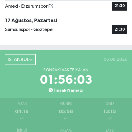
Amed - Erzurumspor FK
21:30
17 Ağustos, Pazartesi
Samsunspor - Göztepe
21:30
İSTANBUL
06.08.2026
SONRAKI VAKTE KALAN
01:56:03
İmsak Namazı
İMSAK
GÜNEŞ
ÖĞLE
04:16
05:58
13:15
İKINDI
AKŞAM
YATSI