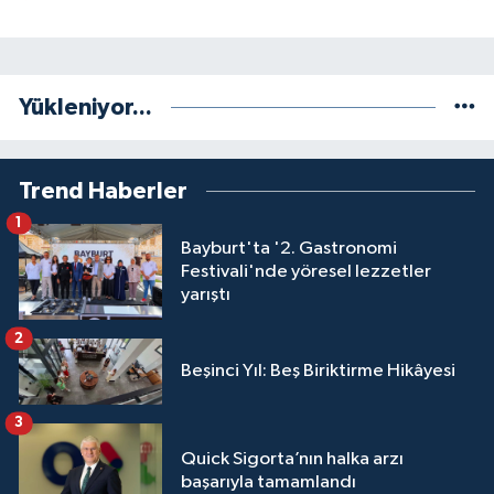
Yükleniyor...
Trend Haberler
1
Bayburt'ta '2. Gastronomi
Festivali'nde yöresel lezzetler
yarıştı
2
Beşinci Yıl: Beş Biriktirme Hikâyesi
3
Quick Sigorta’nın halka arzı
başarıyla tamamlandı