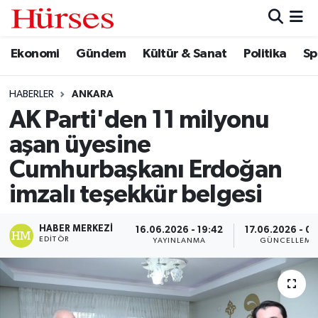
Ekonomi
Gündem
Kültür & Sanat
Politika
Sp
Ekonomi
Hava Durumu
Gündem
Trafik Durumu
HABERLER
ANKARA
AK Parti'den 11 milyonu
Kültür & Sanat
Süper Lig Puan Durumu ve Fikstür
aşan üyesine
Politika
Tüm Manşetler
Cumhurbaşkanı Erdoğan
imzalı teşekkür belgesi
Spor
Son Dakika Haberleri
HABER MERKEZI
16.06.2026 - 19:42
17.06.2026 - 09
Turizm
Haber Arşivi
EDITÖR
YAYINLANMA
GÜNCELLEME