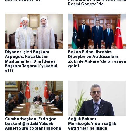
Resmi Gazete'de
Diyanet İşleri Başkanı
Bakan Fidan, İbrahim
Arpaguş, Kazakistan
Dibeybe ve Abdüsselam
Müslümanları Dini İdaresi
Zubi ile Ankara'da bir araya
Başkanı Taganulı'yı kabul
geldi
etti
Cumhurbaşkanı Erdoğan
Sağlık Bakanı
başkanlığındaki Yüksek
Memişoğlu'ndan sağlık
Askeri Şura toplantısı sona
yatırımlarına ilişkin