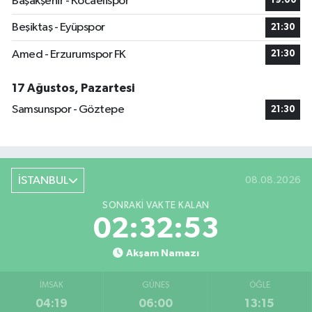
Başakşehir - Kocaelispor
19:00
Beşiktaş - Eyüpspor
21:30
Amed - Erzurumspor FK
21:30
17 Ağustos, Pazartesi
Samsunspor - Göztepe
21:30
İSTANBUL
08.08.2026
SONRAKI VAKTE KALAN
02:32:52
Akşam Namazı
İMSAK
GÜNEŞ
ÖĞLE
04:19
06:00
13:15