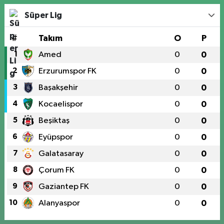
Süper Lig
#
Takım
O
P
1
Amed
0
0
2
Erzurumspor FK
0
0
3
Başakşehir
0
0
4
Kocaelispor
0
0
5
Beşiktaş
0
0
6
Eyüpspor
0
0
7
Galatasaray
0
0
8
Çorum FK
0
0
9
Gaziantep FK
0
0
10
Alanyaspor
0
0