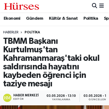
Ekonomi
Gündem
Kültür & Sanat
Politika
Sp
Ekonomi
Hava Durumu
Gündem
Trafik Durumu
HABERLER
POLITIKA
TBMM Başkanı
Kültür & Sanat
Süper Lig Puan Durumu ve Fikstür
Kurtulmuş'tan
Politika
Tüm Manşetler
Kahramanmaraş'taki okul
saldırısında hayatını
Spor
Son Dakika Haberleri
kaybeden öğrenci için
Turizm
Haber Arşivi
taziye mesajı
HABER MERKEZI
03.05.2026 - 13:10
03.05.2026 - 13
EDITÖR
YAYINLANMA
GÜNCELLEME