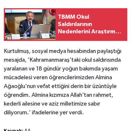
TBMM Okul
Saldırılarının
Nedenlerini Araştırma
Komisyonu toplandı
Kurtulmuş, sosyal medya hesabından paylaştığı
mesajda, 'Kahramanmaraş'taki okul saldırısında
yaralanan ve 18 gündür yoğun bakımda yaşam
mücadelesi veren öğrencilerimizden Almina
Ağaoğlu'nun vefat ettiğini derin bir üzüntüyle
öğrendim. Almina kızımıza Allah'tan rahmet,
kederli ailesine ve aziz milletimize sabır
diliyorum.' ifadelerine yer verdi.
Kaynak:
AA