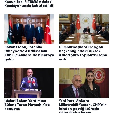
Kanun Teklifi TBMM Adalet
Komisyonunda kabul edildi
Bakan Fidan, İbrahim
Cumhurbaşkanı Erdoğan
Dibeybe ve Abdüsselam
başkanlığındaki Yüksek
Zubi ile Ankara'da bir araya
Askeri Şura toplantısı sona
geldi
erdi
İçişleri Bakan Yardımcısı
Yeni Parti Ankara
Bülent Turan Nevşehir'de
Milletvekili Yaman, CHP'nin
konuştu:
içinden geçtiği sürecin