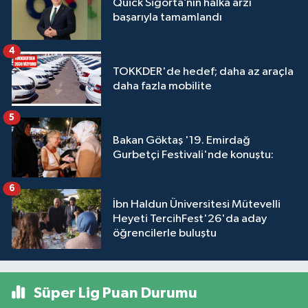
Quick Sigorta’nın halka arzı
başarıyla tamamlandı
4
TOKKDER'de hedef; daha az araçla
daha fazla mobilite
5
Bakan Göktaş '19. Emirdağ
Gurbetçi Festivali'nde konuştu:
6
İbn Haldun Üniversitesi Mütevelli
Heyeti TercihFest'26'da aday
öğrencilerle buluştu
Süper Lig Puan Durumu