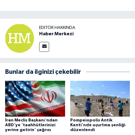
EDITÖR HAKKINDA
Haber Merkezi
Bunlar da ilginizi çekebilir
İran Meclis Başkanı'ndan
Pompeiopolis Antik
ABD'ye 'taahhütlerinizi
Kenti'nde uçurtma şenliği
yerine getirin' çağrısı
düzenlendi