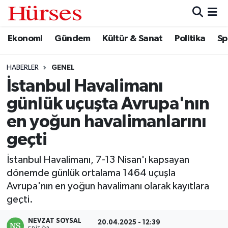
Ekonomi
Gündem
Kültür & Sanat
Politika
Sp
Ekonomi
Hava Durumu
Gündem
Trafik Durumu
HABERLER
GENEL
İstanbul Havalimanı
Kültür & Sanat
Süper Lig Puan Durumu ve Fikstür
günlük uçuşta Avrupa'nın
Politika
Tüm Manşetler
en yoğun havalimanlarını
geçti
Spor
Son Dakika Haberleri
İstanbul Havalimanı, 7-13 Nisan'ı kapsayan
Turizm
Haber Arşivi
dönemde günlük ortalama 1464 uçuşla
Avrupa'nın en yoğun havalimanı olarak kayıtlara
geçti.
NEVZAT SOYSAL
20.04.2025 - 12:39