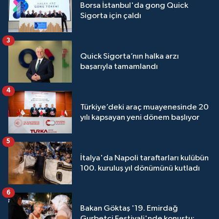
Borsa İstanbul'da gong Quick
Sigorta için çaldı
3
Quick Sigorta’nın halka arzı
başarıyla tamamlandı
4
Türkiye’deki araç muayenesinde 20
yılı kapsayan yeni dönem başlıyor
5
İtalya'da Napoli taraftarları kulübün
100. kuruluş yıl dönümünü kutladı
6
Bakan Göktaş '19. Emirdağ
Gurbetçi Festivali'nde konuştu: