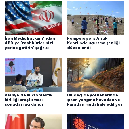
İran Meclis Başkanı'ndan
Pompeiopolis Antik
ABD'ye 'taahhütlerinizi
Kenti'nde uçurtma şenliği
yerine getirin' çağrısı
düzenlendi
Alanya'da mikroplastik
Uludağ'da yol kenarında
kirliliği araştırması
çıkan yangına havadan ve
sonuçları açıklandı
karadan müdahale ediliyor