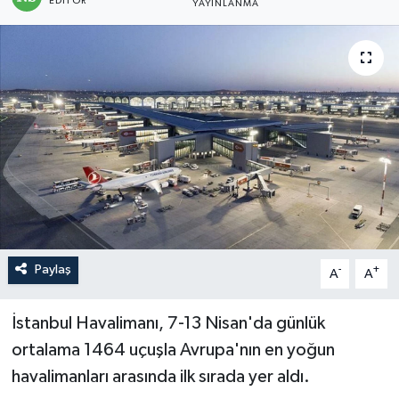
EDITÖR
YAYINLANMA
Paylaş
-
+
A
A
İstanbul Havalimanı, 7-13 Nisan'da günlük
ortalama 1464 uçuşla Avrupa'nın en yoğun
havalimanları arasında ilk sırada yer aldı.