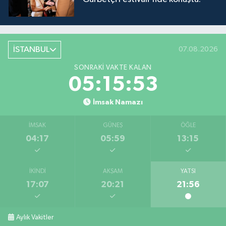
İSTANBUL
07.08.2026
SONRAKI VAKTE KALAN
05:15:52
İmsak Namazı
İMSAK
GÜNEŞ
ÖĞLE
04:17
05:59
13:15
İKINDI
AKŞAM
YATSI
17:07
20:21
21:56
Aylık Vakitler