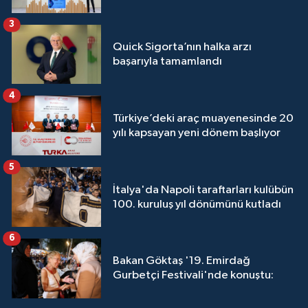
3
Quick Sigorta’nın halka arzı
başarıyla tamamlandı
4
Türkiye’deki araç muayenesinde 20
yılı kapsayan yeni dönem başlıyor
5
İtalya'da Napoli taraftarları kulübün
100. kuruluş yıl dönümünü kutladı
6
Bakan Göktaş '19. Emirdağ
Gurbetçi Festivali'nde konuştu: