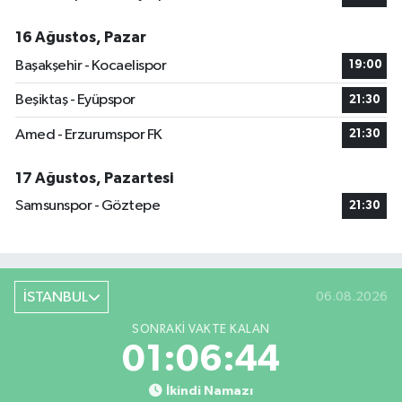
16 Ağustos, Pazar
Başakşehir - Kocaelispor
19:00
Beşiktaş - Eyüpspor
21:30
Amed - Erzurumspor FK
21:30
17 Ağustos, Pazartesi
Samsunspor - Göztepe
21:30
İSTANBUL
06.08.2026
SONRAKI VAKTE KALAN
01:06:43
İkindi Namazı