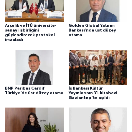
Arçelik ve İTÜ üniversite-
Golden Global Yatırım
sanayi işbirliğini
Bankası’nda üst düzey
güçlendirecek protokol
atama
imzaladı
BNP Paribas Cardif
İş Bankası Kültür
Türkiye’de üst düzey atama
Yayınlarının 31. kitabevi
Gaziantep'te açıldı