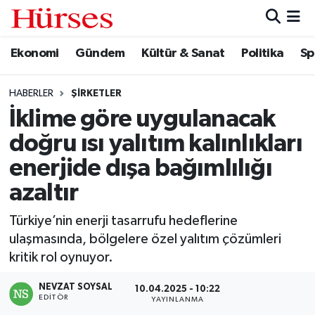
Ekonomi
Gündem
Kültür & Sanat
Politika
Sp
Ekonomi
Hava Durumu
Gündem
Trafik Durumu
HABERLER
ŞIRKETLER
İklime göre uygulanacak
Kültür & Sanat
Süper Lig Puan Durumu ve Fikstür
doğru ısı yalıtım kalınlıkları
Politika
Tüm Manşetler
enerjide dışa bağımlılığı
azaltır
Spor
Son Dakika Haberleri
Türkiye’nin enerji tasarrufu hedeflerine
Turizm
Haber Arşivi
ulaşmasında, bölgelere özel yalıtım çözümleri
kritik rol oynuyor.
NEVZAT SOYSAL
10.04.2025 - 10:22
EDITÖR
YAYINLANMA