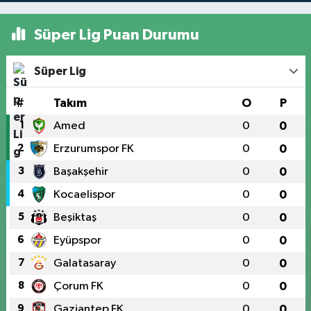
Süper Lig Puan Durumu
Süper Lig
#
Takım
O
P
1
Amed
0
0
2
Erzurumspor FK
0
0
3
Başakşehir
0
0
4
Kocaelispor
0
0
5
Beşiktaş
0
0
6
Eyüpspor
0
0
7
Galatasaray
0
0
8
Çorum FK
0
0
9
Gaziantep FK
0
0