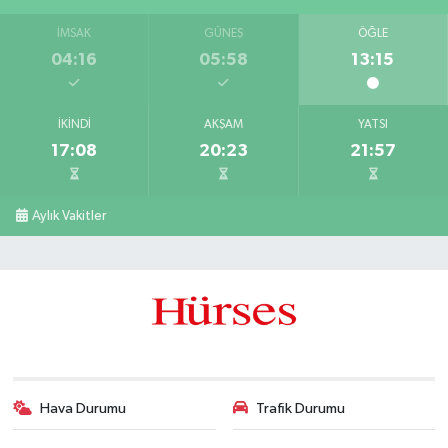
İMSAK
GÜNEŞ
ÖĞLE
04:16
05:58
13:15
İKINDI
AKŞAM
YATSI
17:08
20:23
21:57
Aylık Vakitler
Hava Durumu
Trafik Durumu