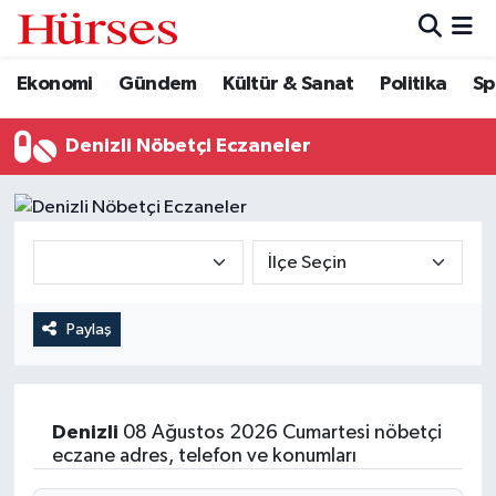
Ekonomi
Gündem
Kültür & Sanat
Politika
Sp
Ekonomi
Hava Durumu
Gündem
Trafik Durumu
Denizli Nöbetçi Eczaneler
Kültür & Sanat
Süper Lig Puan Durumu ve Fikstür
Politika
Tüm Manşetler
Spor
Son Dakika Haberleri
Paylaş
Turizm
Haber Arşivi
Denizli
08 Ağustos 2026 Cumartesi nöbetçi
eczane adres, telefon ve konumları