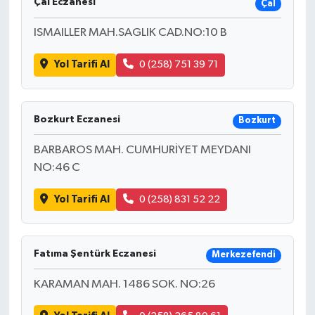
Çal Eczanesi
Çal
ISMAILLER MAH.SAGLIK CAD.NO:10 B
Yol Tarifi Al
0 (258) 751 39 71
Bozkurt Eczanesi
Bozkurt
BARBAROS MAH. CUMHURİYET MEYDANI
NO:46 C
Yol Tarifi Al
0 (258) 831 52 22
Fatıma Şentürk Eczanesi
Merkezefendi
KARAMAN MAH. 1486 SOK. NO:26