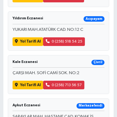
Yıldırım Eczanesi
Acıpayam
YUKARI MAH.ATATÜRK CAD. NO:12 C
Yol Tarifi Al
0 (258) 518 54 25
Kale Eczanesi
Çivril
ÇARŞI MAH. SOFİ CAMİ SOK. NO:2
Yol Tarifi Al
0 (258) 713 56 57
Aykut Eczanesi
Merkezefendi
SARAYLAR MAH. HASTANE CAD. KONAK İŞ