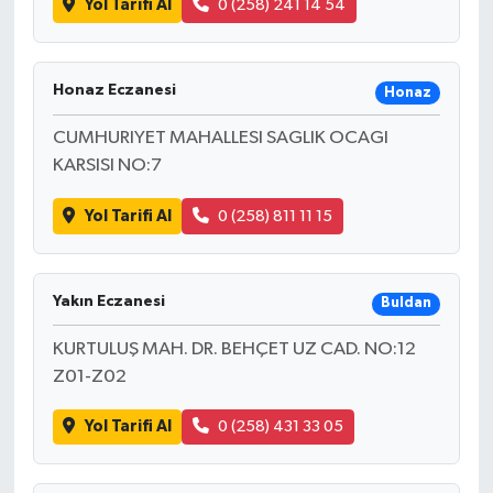
Yol Tarifi Al
0 (258) 241 14 54
Honaz Eczanesi
Honaz
CUMHURIYET MAHALLESI SAGLIK OCAGI
KARSISI NO:7
Yol Tarifi Al
0 (258) 811 11 15
Yakın Eczanesi
Buldan
KURTULUŞ MAH. DR. BEHÇET UZ CAD. NO:12
Z01-Z02
Yol Tarifi Al
0 (258) 431 33 05