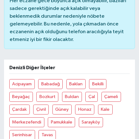
Her eczane gece boyunca açık olmayabilir, bazıları
sadece gerektiğinde açık kalabilir veya
beklenmedik durumlar nedeniyle nöbete
gelemeyebilir. Bu nedenle, yola çıkmadan önce
eczanenin açık olduğunu telefon aracılığıyla teyit
etmeniz iyi bir fikir olacaktır.
Denizli Diğer İlçeler
Acipayam
Babadağ
Baklan
Bekilli
Beyağaç
Bozkurt
Buldan
Çal
Çameli
Çardak
Çivril
Güney
Honaz
Kale
Merkezefendi
Pamukkale
Sarayköy
Serinhisar
Tavas