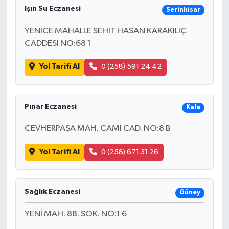
Işın Su Eczanesi
Serinhisar
YENICE MAHALLE SEHIT HASAN KARAKILIÇ
CADDESI NO:68 1
Yol Tarifi Al
0 (258) 591 24 42
Pınar Eczanesi
Kale
CEVHERPAŞA MAH. CAMİ CAD. NO:8 B
Yol Tarifi Al
0 (258) 671 31 26
Sağlık Eczanesi
Güney
YENİ MAH. 88. SOK. NO:1 6