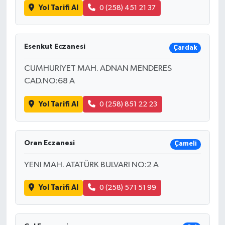
Yol Tarifi Al
0 (258) 451 21 37
Esenkut Eczanesi
Çardak
CUMHURİYET MAH. ADNAN MENDERES
CAD.NO:68 A
Yol Tarifi Al
0 (258) 851 22 23
Oran Eczanesi
Çameli
YENI MAH. ATATÜRK BULVARI NO:2 A
Yol Tarifi Al
0 (258) 571 51 99