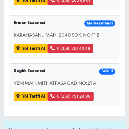
Yol Tarifi Al
0 (258) 265 89 61
Erman Eczanesi
Merkezefendi
KARAHASANLI MAH. 2040 SOK. NO:11 B
Yol Tarifi Al
0 (258) 361 43 49
Saglık Eczanesi
Bekilli
YENİ MAH. MİTHATPAŞA CAD. NO:21 A
Yol Tarifi Al
0 (258) 791 24 96