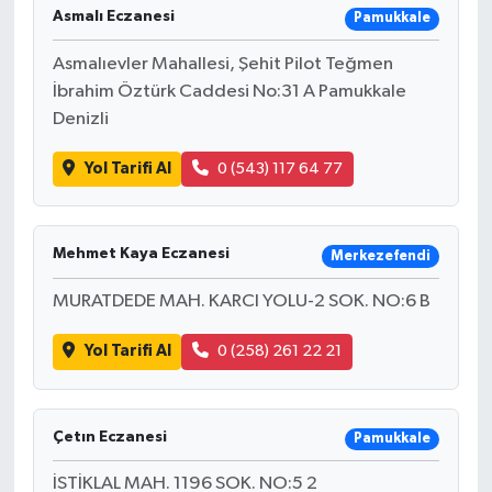
Asmalı Eczanesi
Pamukkale
Asmalıevler Mahallesi, Şehit Pilot Teğmen
İbrahim Öztürk Caddesi No:31 A Pamukkale
Denizli
Yol Tarifi Al
0 (543) 117 64 77
Mehmet Kaya Eczanesi
Merkezefendi
MURATDEDE MAH. KARCI YOLU-2 SOK. NO:6 B
Yol Tarifi Al
0 (258) 261 22 21
Çetın Eczanesi
Pamukkale
İSTİKLAL MAH. 1196 SOK. NO:5 2