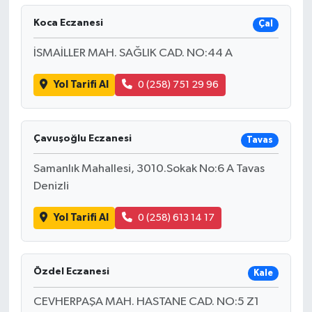
Koca Eczanesi
Çal
İSMAİLLER MAH. SAĞLIK CAD. NO:44 A
Yol Tarifi Al
0 (258) 751 29 96
Çavuşoğlu Eczanesi
Tavas
Samanlık Mahallesi, 3010.Sokak No:6 A Tavas
Denizli
Yol Tarifi Al
0 (258) 613 14 17
Özdel Eczanesi
Kale
CEVHERPAŞA MAH. HASTANE CAD. NO:5 Z1