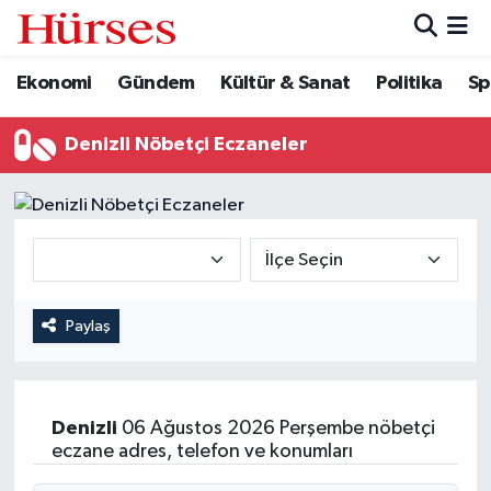
Ekonomi
Gündem
Kültür & Sanat
Politika
Sp
Ekonomi
Hava Durumu
Gündem
Trafik Durumu
Denizli Nöbetçi Eczaneler
Kültür & Sanat
Süper Lig Puan Durumu ve Fikstür
Politika
Tüm Manşetler
Spor
Son Dakika Haberleri
Paylaş
Turizm
Haber Arşivi
Denizli
06 Ağustos 2026 Perşembe nöbetçi
eczane adres, telefon ve konumları