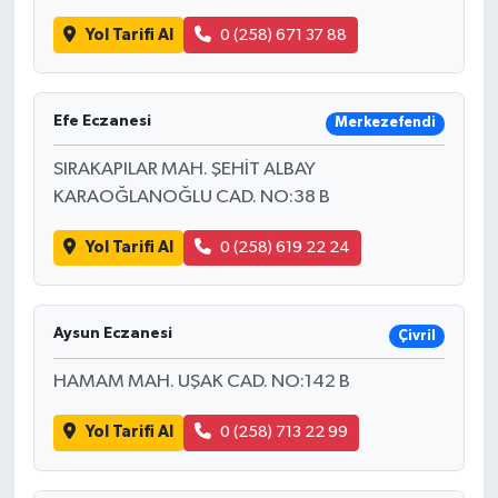
Yol Tarifi Al
0 (258) 671 37 88
Efe Eczanesi
Merkezefendi
SIRAKAPILAR MAH. ŞEHİT ALBAY
KARAOĞLANOĞLU CAD. NO:38 B
Yol Tarifi Al
0 (258) 619 22 24
Aysun Eczanesi
Çivril
HAMAM MAH. UŞAK CAD. NO:142 B
Yol Tarifi Al
0 (258) 713 22 99