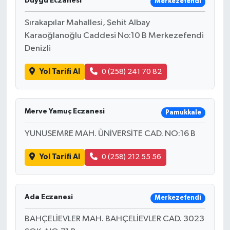
Duygu Eczanesi
Merkezefendi
Sırakapılar Mahallesi, Şehit Albay
Karaoğlanoğlu Caddesi No:10 B Merkezefendi
Denizli
Yol Tarifi Al
0 (258) 241 70 82
Merve Yamuç Eczanesi
Pamukkale
YUNUSEMRE MAH. ÜNİVERSİTE CAD. NO:16 B
Yol Tarifi Al
0 (258) 212 55 56
Ada Eczanesi
Merkezefendi
BAHÇELİEVLER MAH. BAHÇELİEVLER CAD. 3023