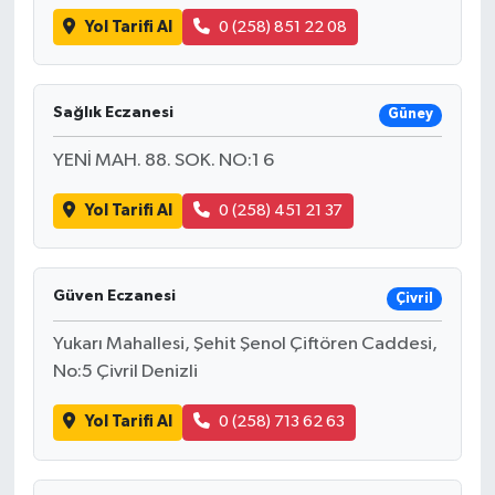
Yol Tarifi Al
0 (258) 851 22 08
Sağlık Eczanesi
Güney
YENİ MAH. 88. SOK. NO:1 6
Yol Tarifi Al
0 (258) 451 21 37
Güven Eczanesi
Çivril
Yukarı Mahallesi, Şehit Şenol Çiftören Caddesi,
No:5 Çivril Denizli
Yol Tarifi Al
0 (258) 713 62 63