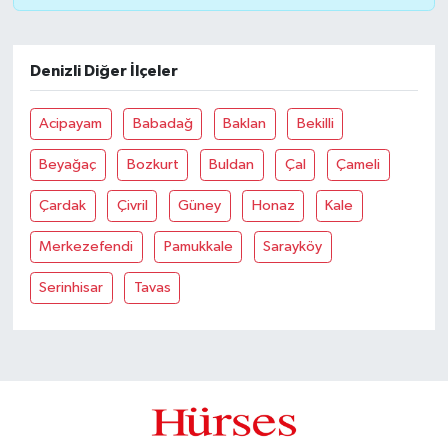
Denizli Diğer İlçeler
Acipayam
Babadağ
Baklan
Bekilli
Beyağaç
Bozkurt
Buldan
Çal
Çameli
Çardak
Çivril
Güney
Honaz
Kale
Merkezefendi
Pamukkale
Sarayköy
Serinhisar
Tavas