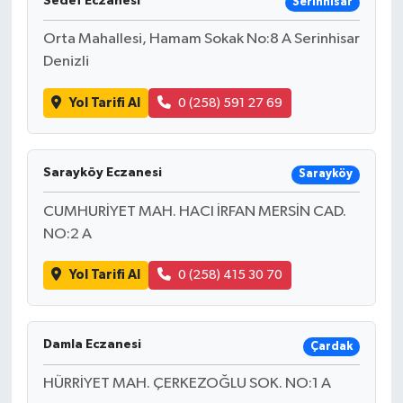
Sedef Eczanesi
Serinhisar
Orta Mahallesi, Hamam Sokak No:8 A Serinhisar
Denizli
Yol Tarifi Al
0 (258) 591 27 69
Sarayköy Eczanesi
Sarayköy
CUMHURİYET MAH. HACI İRFAN MERSİN CAD.
NO:2 A
Yol Tarifi Al
0 (258) 415 30 70
Damla Eczanesi
Çardak
HÜRRİYET MAH. ÇERKEZOĞLU SOK. NO:1 A