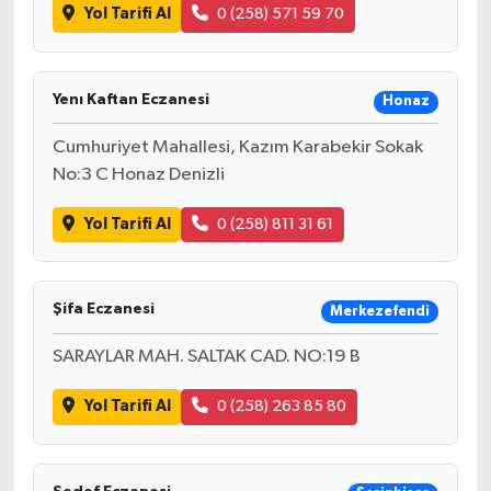
Yol Tarifi Al
0 (258) 571 59 70
Yenı Kaftan Eczanesi
Honaz
Cumhuriyet Mahallesi, Kazım Karabekir Sokak
No:3 C Honaz Denizli
Yol Tarifi Al
0 (258) 811 31 61
Şifa Eczanesi
Merkezefendi
SARAYLAR MAH. SALTAK CAD. NO:19 B
Yol Tarifi Al
0 (258) 263 85 80