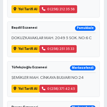
Yol Tarifi Al
0 (258) 212 35 58
Başdil Eczanesi
Pamukkale
DOKUZKAVAKLAR MAH. 2049 5 SOK. NO:6 C
Yol Tarifi Al
0 (258) 251 35 33
Tüfekçioğlu Eczanesi
Merkezefendi
ŞEMİKLER MAH. CİNKAYA BULVARI NO:24
Yol Tarifi Al
0 (258) 371 42 45