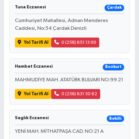
Tuna Eczanesi
Çardak
Cumhuriyet Mahallesi, Adnan Menderes
Caddesi, No:54 Çardak Denizli
Yol Tarifi Al
0 (258) 851 13 00
Hambat Eczanesi
Bozkurt
MAHMUDİYE MAH. ATATÜRK BULVARI NO:99 21
Yol Tarifi Al
0 (258) 831 50 62
Saglık Eczanesi
Bekilli
YENİ MAH. MİTHATPAŞA CAD. NO:21 A