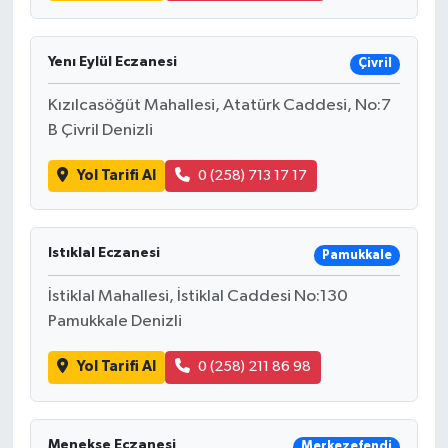
Yenı Eylül Eczanesi
Çivril
Kızılcasöğüt Mahallesi, Atatürk Caddesi, No:7
B Çivril Denizli
Yol Tarifi Al
0 (258) 713 17 17
Istıklal Eczanesi
Pamukkale
İstiklal Mahallesi, İstiklal Caddesi No:130
Pamukkale Denizli
Yol Tarifi Al
0 (258) 211 86 98
Menekşe Eczanesi
Merkezefendi