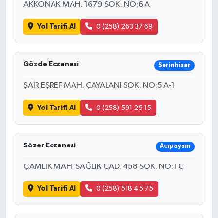
AKKONAK MAH. 1679 SOK. NO:6 A
Yol Tarifi Al
0 (258) 263 37 69
Gözde Eczanesi
Serinhisar
ŞAİR EŞREF MAH. ÇAYALANI SOK. NO:5 A-1
Yol Tarifi Al
0 (258) 591 25 15
Sözer Eczanesi
Acıpayam
ÇAMLIK MAH. SAĞLIK CAD. 458 SOK. NO:1 C
Yol Tarifi Al
0 (258) 518 45 75