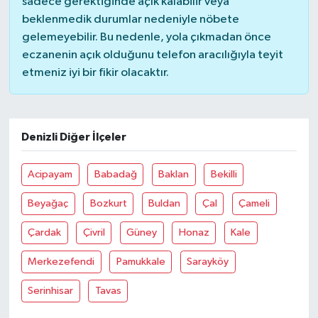
sadece gerektiğinde açık kalabilir veya
beklenmedik durumlar nedeniyle nöbete
gelemeyebilir. Bu nedenle, yola çıkmadan önce
eczanenin açık olduğunu telefon aracılığıyla teyit
etmeniz iyi bir fikir olacaktır.
Denizli Diğer İlçeler
Acipayam
Babadağ
Baklan
Bekilli
Beyağaç
Bozkurt
Buldan
Çal
Çameli
Çardak
Çivril
Güney
Honaz
Kale
Merkezefendi
Pamukkale
Sarayköy
Serinhisar
Tavas