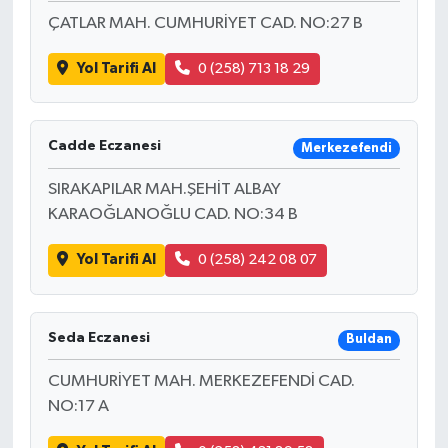
ÇATLAR MAH. CUMHURİYET CAD. NO:27 B
Yol Tarifi Al
0 (258) 713 18 29
Cadde Eczanesi
Merkezefendi
SIRAKAPILAR MAH.ŞEHİT ALBAY
KARAOĞLANOĞLU CAD. NO:34 B
Yol Tarifi Al
0 (258) 242 08 07
Seda Eczanesi
Buldan
CUMHURİYET MAH. MERKEZEFENDİ CAD.
NO:17 A