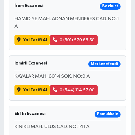
İrem Eczanesi
Bozkurt
HAMİDİYE MAH. ADNAN MENDERES CAD. NO:1
A
Yol Tarifi Al
0 (501) 570 65 50
İzmirli Eczanesi
Merkezefendi
KAYALAR MAH. 6014 SOK. NO:9 A
Yol Tarifi Al
0 (544) 114 57 00
Elif In Eczanesi
Pamukkale
KINIKLI MAH. ULUS CAD. NO:141 A