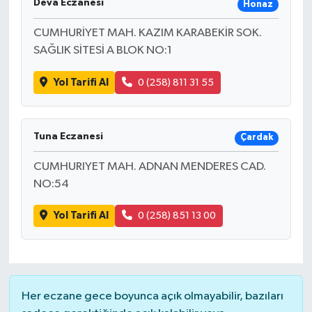
Deva Eczanesi
Honaz
CUMHURİYET MAH. KAZIM KARABEKİR SOK.
SAĞLIK SİTESİ A BLOK NO:1
Yol Tarifi Al
0 (258) 811 31 55
Tuna Eczanesi
Çardak
CUMHURIYET MAH. ADNAN MENDERES CAD.
NO:54
Yol Tarifi Al
0 (258) 851 13 00
Her eczane gece boyunca açık olmayabilir, bazıları