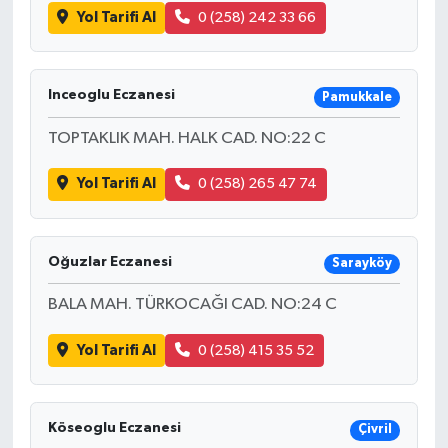
Yol Tarifi Al
0 (258) 242 33 66
Inceoglu Eczanesi
Pamukkale
TOPTAKLIK MAH. HALK CAD. NO:22 C
Yol Tarifi Al
0 (258) 265 47 74
Oğuzlar Eczanesi
Sarayköy
BALA MAH. TÜRKOCAĞI CAD. NO:24 C
Yol Tarifi Al
0 (258) 415 35 52
Köseoglu Eczanesi
Çivril