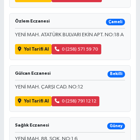
Özlem Eczanesi
Çameli
YENİ MAH. ATATÜRK BULVARI EKİN APT. NO:18 A
Yol Tarifi Al
0 (258) 571 59 70
Gülcan Eczanesi
Bekilli
YENİ MAH. ÇARŞI CAD. NO:12
Yol Tarifi Al
0 (258) 791 12 12
Sağlık Eczanesi
Güney
YENİ MAH. 88. SOK. NO:1 6