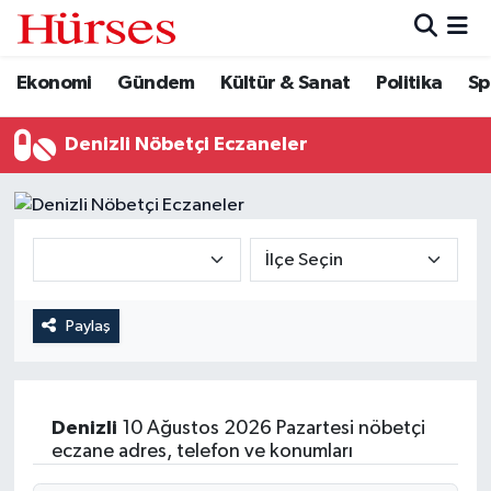
Ekonomi
Gündem
Kültür & Sanat
Politika
Sp
Ekonomi
Hava Durumu
Gündem
Trafik Durumu
Denizli Nöbetçi Eczaneler
Kültür & Sanat
Süper Lig Puan Durumu ve Fikstür
Politika
Tüm Manşetler
Spor
Son Dakika Haberleri
Paylaş
Turizm
Haber Arşivi
Denizli
10 Ağustos 2026 Pazartesi nöbetçi
eczane adres, telefon ve konumları