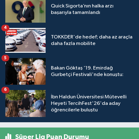
Quick Sigorta’nın halka arzı
başarıyla tamamlandı
4
TOKKDER'de hedef; daha az araçla
daha fazla mobilite
5
Bakan Göktaş '19. Emirdağ
Gurbetçi Festivali'nde konuştu:
6
İbn Haldun Üniversitesi Mütevelli
Heyeti TercihFest'26'da aday
öğrencilerle buluştu
Süper Lig Puan Durumu