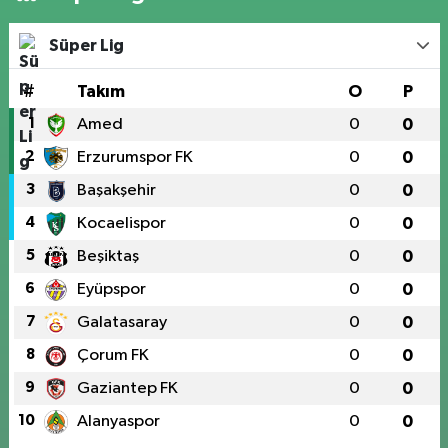
Süper Lig
#
Takım
O
P
1
Amed
0
0
2
Erzurumspor FK
0
0
3
Başakşehir
0
0
4
Kocaelispor
0
0
5
Beşiktaş
0
0
6
Eyüpspor
0
0
7
Galatasaray
0
0
8
Çorum FK
0
0
9
Gaziantep FK
0
0
10
Alanyaspor
0
0