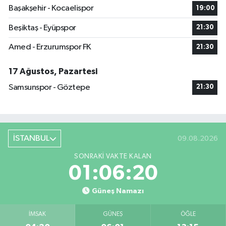
Başakşehir - Kocaelispor
19:00
Beşiktaş - Eyüpspor
21:30
Amed - Erzurumspor FK
21:30
17 Ağustos, Pazartesi
Samsunspor - Göztepe
21:30
İSTANBUL
09.08.2026
SONRAKI VAKTE KALAN
01:06:19
Güneş Namazı
İMSAK
GÜNEŞ
ÖĞLE