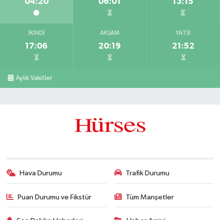
04:20
06:01
13:15
İKINDI
AKŞAM
YATSI
17:06
20:19
21:52
Aylık Vakitler
Hava Durumu
Trafik Durumu
Puan Durumu ve Fikstür
Tüm Manşetler