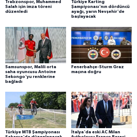
Trabzonspor, Muhammed
Türkiye Karting
Salah için imza töreni
Şampiyonası'nın dördüncü
düzenledi
ayağı, yarın Nevşehir'de
başlayacak
Samsunspor, Malili orta
Fenerbahçe-Sturm Graz
saha oyuncusu Antoine
maçına doğru
Sekongo'yu renklerine
bağladı
Türkiye MTB Şampiyonası
İtalya'da eski AC Milan
Sakarya'da düzenlenecek
futbolcusu Franco Baresi