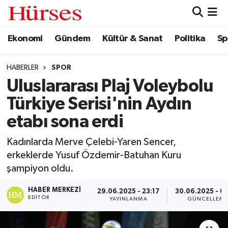
Ekonomi
Gündem
Kültür & Sanat
Politika
Sp
Ekonomi
Hava Durumu
Gündem
Trafik Durumu
HABERLER
SPOR
Uluslararası Plaj Voleybolu
Kültür & Sanat
Süper Lig Puan Durumu ve Fikstür
Türkiye Serisi'nin Aydın
Politika
Tüm Manşetler
etabı sona erdi
Kadınlarda Merve Çelebi-Yaren Sencer,
Spor
Son Dakika Haberleri
erkeklerde Yusuf Özdemir-Batuhan Kuru
şampiyon oldu.
Turizm
Haber Arşivi
HABER MERKEZI
29.06.2025 - 23:17
30.06.2025 - 0
EDITÖR
YAYINLANMA
GÜNCELLEM