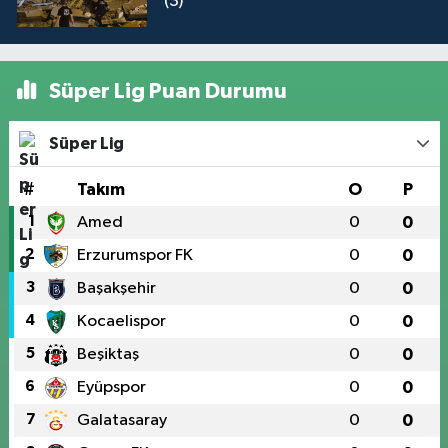
(3)
Süper Lig Puan Durumu
Süper Lig
#
Takım
O
P
1
Amed
0
0
2
Erzurumspor FK
0
0
3
Başakşehir
0
0
4
Kocaelispor
0
0
5
Beşiktaş
0
0
6
Eyüpspor
0
0
7
Galatasaray
0
0