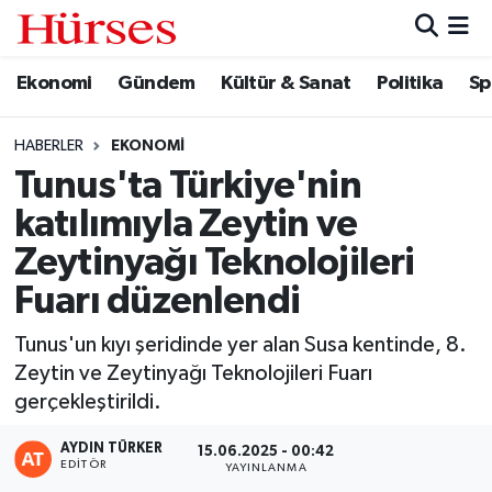
Ekonomi
Gündem
Kültür & Sanat
Politika
Sp
Ekonomi
Hava Durumu
Gündem
Trafik Durumu
HABERLER
EKONOMI
Tunus'ta Türkiye'nin
Kültür & Sanat
Süper Lig Puan Durumu ve Fikstür
katılımıyla Zeytin ve
Politika
Tüm Manşetler
Zeytinyağı Teknolojileri
Fuarı düzenlendi
Spor
Son Dakika Haberleri
Tunus'un kıyı şeridinde yer alan Susa kentinde, 8.
Turizm
Haber Arşivi
Zeytin ve Zeytinyağı Teknolojileri Fuarı
gerçekleştirildi.
AYDIN TÜRKER
15.06.2025 - 00:42
EDITÖR
YAYINLANMA