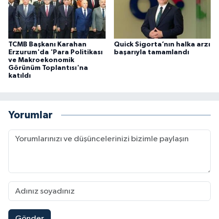
TCMB Başkanı Karahan
Quick Sigorta’nın halka arzı
Erzurum'da 'Para Politikası
başarıyla tamamlandı
ve Makroekonomik
Görünüm Toplantısı'na
katıldı
Yorumlar
Gönder