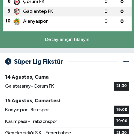
8
Çorum FK
0
0
9
Gaziantep FK
0
0
10
Alanyaspor
0
0
Detaylar için tıklayın
Süper Lig Fikstür
14 Ağustos, Cuma
Galatasaray - Çorum FK
21:30
15 Ağustos, Cumartesi
Konyaspor - Rizespor
19:00
Kasımpaşa - Trabzonspor
19:00
Gençlerbirliği S.K. - Fenerbahçe
21:30