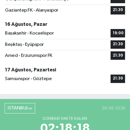
Gaziantep FK - Alanyaspor
21:30
16 Ağustos, Pazar
Başakşehir - Kocaelispor
19:00
Beşiktaş - Eyüpspor
21:30
Amed - Erzurumspor FK
21:30
17 Ağustos, Pazartesi
Samsunspor - Göztepe
21:30
İSTANBUL
09.08.2026
SONRAKI VAKTE KALAN
02:18:17