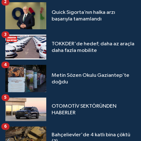
2
Quick Sigorta’nın halka arzı
başarıyla tamamlandı
3
TOKKDER'de hedef; daha az araçla
daha fazla mobilite
4
Metin Sözen Okulu Gaziantep’te
doğdu
5
OTOMOTİV SEKTÖRÜNDEN
HABERLER
6
Bahçelievler'de 4 katlı bina çöktü