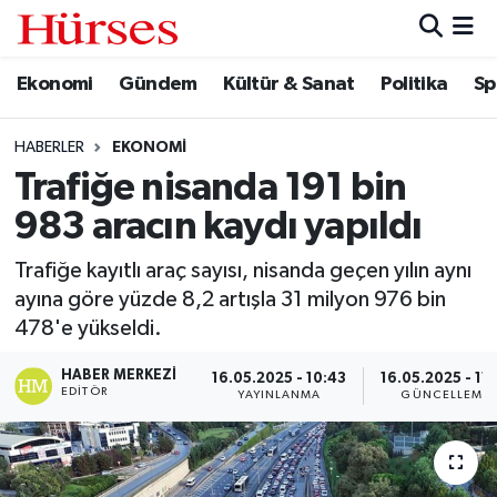
Ekonomi
Gündem
Kültür & Sanat
Politika
Sp
Ekonomi
Hava Durumu
Gündem
Trafik Durumu
HABERLER
EKONOMI
Trafiğe nisanda 191 bin
Kültür & Sanat
Süper Lig Puan Durumu ve Fikstür
983 aracın kaydı yapıldı
Politika
Tüm Manşetler
Trafiğe kayıtlı araç sayısı, nisanda geçen yılın aynı
ayına göre yüzde 8,2 artışla 31 milyon 976 bin
Spor
Son Dakika Haberleri
478'e yükseldi.
Turizm
Haber Arşivi
HABER MERKEZI
16.05.2025 - 10:43
16.05.2025 - 11:
EDITÖR
YAYINLANMA
GÜNCELLEME