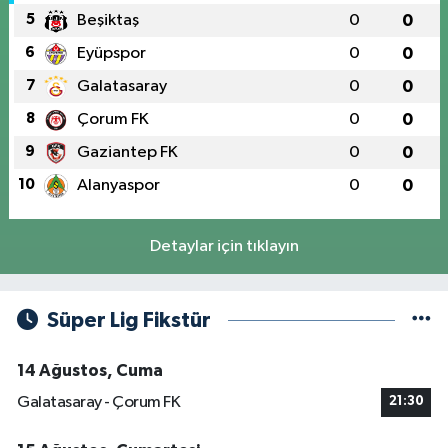
5
Beşiktaş
0
0
6
Eyüpspor
0
0
7
Galatasaray
0
0
8
Çorum FK
0
0
9
Gaziantep FK
0
0
10
Alanyaspor
0
0
Detaylar için tıklayın
Süper Lig Fikstür
14 Ağustos, Cuma
Galatasaray - Çorum FK
21:30