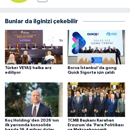
Bunlar da ilginizi çekebilir
Türker VEYAŞ halka arz
Borsa İstanbul'da gong
ediliyor
Quick Sigorta için çaldı
Koç Holding'den 2026'nın
TCMB Başkanı Karahan
ilk yarısında konsolide
Erzurum'da 'Para Politikası
bazda 36,4 milyar dolar
ve Makroekonomik