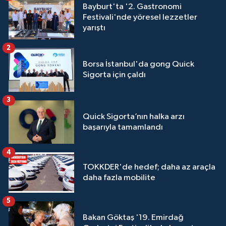
Bayburt'ta '2. Gastronomi
Festivali'nde yöresel lezzetler
yarıştı
2
Borsa İstanbul'da gong Quick
Sigorta için çaldı
3
Quick Sigorta’nın halka arzı
başarıyla tamamlandı
4
TOKKDER'de hedef; daha az araçla
daha fazla mobilite
5
Bakan Göktaş '19. Emirdağ