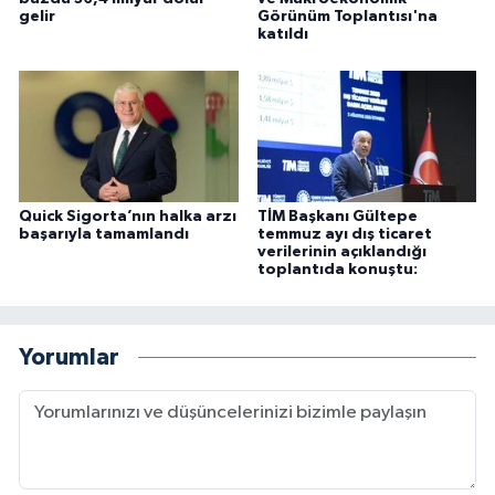
gelir
Görünüm Toplantısı'na
katıldı
Quick Sigorta’nın halka arzı
TİM Başkanı Gültepe
başarıyla tamamlandı
temmuz ayı dış ticaret
verilerinin açıklandığı
toplantıda konuştu:
Yorumlar