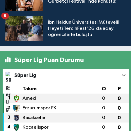
Gurbetçi Festivali'nde konuştu:
6
İbn Haldun Üniversitesi Mütevelli
Heyeti TercihFest'26'da aday
öğrencilerle buluştu
Süper Lig Puan Durumu
Süper Lig
#
Takım
O
P
1
Amed
0
0
2
Erzurumspor FK
0
0
3
Başakşehir
0
0
4
Kocaelispor
0
0