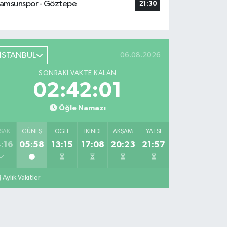
amsunspor - Göztepe
21:30
İSTANBUL
06.08.2026
SONRAKI VAKTE KALAN
02:42:00
Öğle Namazı
SAK
GÜNEŞ
ÖĞLE
İKINDI
AKŞAM
YATSI
:16
05:58
13:15
17:08
20:23
21:57
Aylık Vakitler