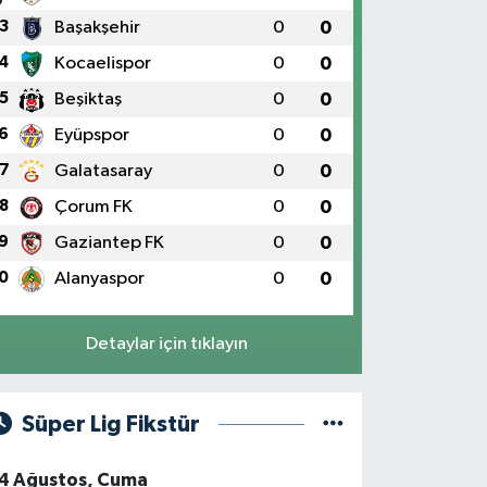
3
Başakşehir
0
0
4
Kocaelispor
0
0
5
Beşiktaş
0
0
6
Eyüpspor
0
0
7
Galatasaray
0
0
8
Çorum FK
0
0
9
Gaziantep FK
0
0
0
Alanyaspor
0
0
Detaylar için tıklayın
Süper Lig Fikstür
4 Ağustos, Cuma