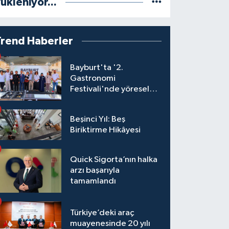
ükleniyor...
Trend Haberler
Bayburt'ta '2.
Gastronomi
Festivali'nde yöresel
lezzetler yarıştı
Beşinci Yıl: Beş
Biriktirme Hikâyesi
Quick Sigorta’nın halka
arzı başarıyla
tamamlandı
Türkiye’deki araç
muayenesinde 20 yılı