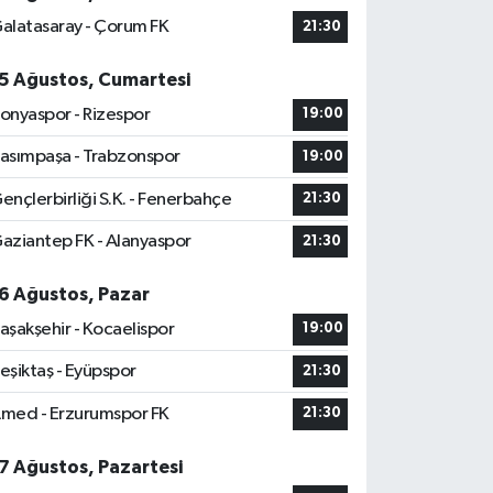
alatasaray - Çorum FK
21:30
5 Ağustos, Cumartesi
onyaspor - Rizespor
19:00
asımpaşa - Trabzonspor
19:00
ençlerbirliği S.K. - Fenerbahçe
21:30
aziantep FK - Alanyaspor
21:30
6 Ağustos, Pazar
aşakşehir - Kocaelispor
19:00
eşiktaş - Eyüpspor
21:30
med - Erzurumspor FK
21:30
7 Ağustos, Pazartesi