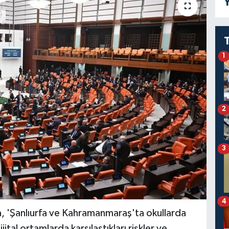
Y
1
2
3
4
'Şanlıurfa ve Kahramanmaraş'ta okullarda
ital ortamlarda karşılaştıkları riskler ve