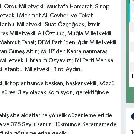
lvi, Ordu Milletvekili Mustafa Hamarat, Sinop
lletvekili Mehmet Ali Cevheri ve Tokat
tanbul Milletvekili Suat Özçağdaş, İzmir
ş Milletvekili Ali Öztunç, Muğla Milletvekili
 Mahmut Tanal; DEM Parti'den Iğdır Milletvekili
eritan Güneş Altın; MHP'den Kahramanmaraş
 Milletvekili İbrahim Özyavuz; İYİ Parti Manisa
i İstanbul Milletvekili Birol Aydın.'
1
 ilk toplantısında başkan, başkanvekili, sözcü
a süresi 3 ay olacak Komisyon, gerektiğinde
iş site aidatlarına yönelik düzenlemeleri de
rda ve 375 Sayılı Kanun Hükmünde Kararnamede
1
fi'nin görüşmelerine geçildi.