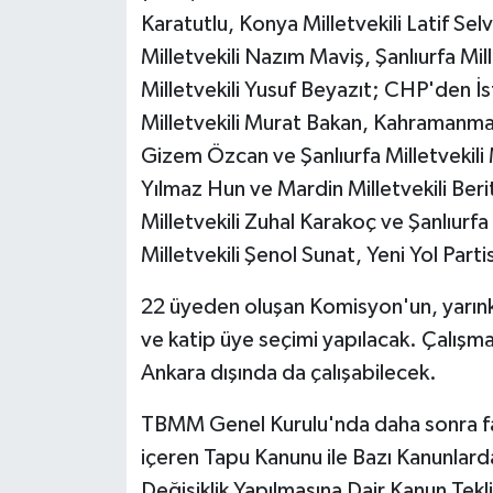
Karatutlu, Konya Milletvekili Latif Se
Milletvekili Nazım Maviş, Şanlıurfa Mi
Milletvekili Yusuf Beyazıt; CHP'den İs
Milletvekili Murat Bakan, Kahramanmara
Gizem Özcan ve Şanlıurfa Milletvekili
Yılmaz Hun ve Mardin Milletvekili B
Milletvekili Zuhal Karakoç ve Şanlıurfa
Milletvekili Şenol Sunat, Yeni Yol Partis
22 üyeden oluşan Komisyon'un, yarınki
ve katip üye seçimi yapılacak. Çalışm
Ankara dışında da çalışabilecek.
TBMM Genel Kurulu'nda daha sonra fah
içeren Tapu Kanunu ile Bazı Kanunla
Değişiklik Yapılmasına Dair Kanun Tekli