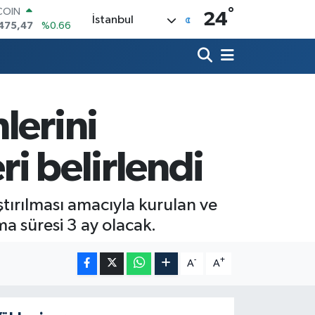
COIN
°
24
475,47
%0.66
İstanbul
LAR
5971
%0.05
RO
1336
%0.18
RLİN
,2534
%0.22
lerini
M ALTIN
7.85
%0.54
T100
i belirlendi
703
%0
tırılması amacıyla kurulan ve
a süresi 3 ay olacak.
-
+
A
A