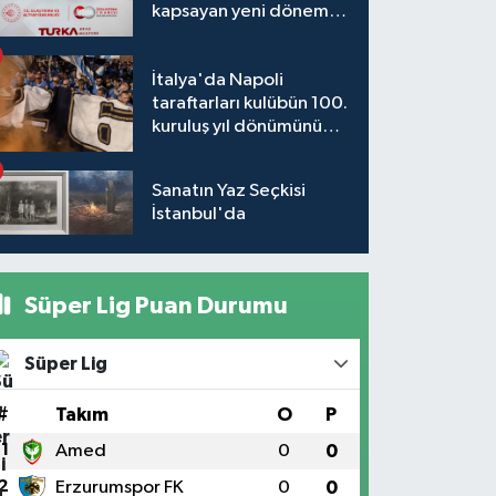
kapsayan yeni dönem
başlıyor
İtalya'da Napoli
taraftarları kulübün 100.
kuruluş yıl dönümünü
kutladı
Sanatın Yaz Seçkisi
İstanbul'da
Süper Lig Puan Durumu
Süper Lig
#
Takım
O
P
1
Amed
0
0
2
Erzurumspor FK
0
0