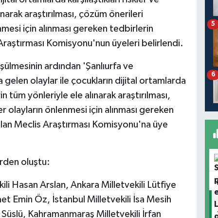
ınarak araştırılması, çözüm önerileri
5
nmesi için alınması gereken tedbirlerin
Araştırması Komisyonu'nun üyeleri belirlendi.
şülmesinin ardından 'Şanlıurfa ve
6
len olaylar ile çocukların dijital ortamlarda
rin tüm yönleriyle ele alınarak araştırılması,
er olayların önlenmesi için alınması gereken
rulan Meclis Araştırması Komisyonu'na üye
rden oluştu:
li Hasan Arslan, Ankara Milletvekili Lütfiye
t Emin Öz, İstanbul Milletvekili İsa Mesih
al Süslü, Kahramanmaraş Milletvekili İrfan