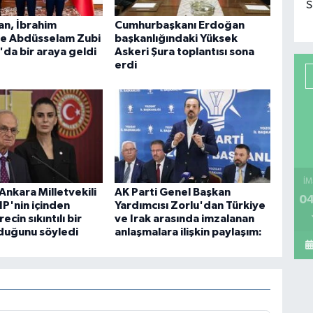
S
an, İbrahim
Cumhurbaşkanı Erdoğan
ve Abdüsselam Zubi
başkanlığındaki Yüksek
'da bir araya geldi
Askeri Şura toplantısı sona
erdi
İM
 Ankara Milletvekili
AK Parti Genel Başkan
04
P'nin içinden
Yardımcısı Zorlu'dan Türkiye
ecin sıkıntılı bir
ve Irak arasında imzalanan
duğunu söyledi
anlaşmalara ilişkin paylaşım: