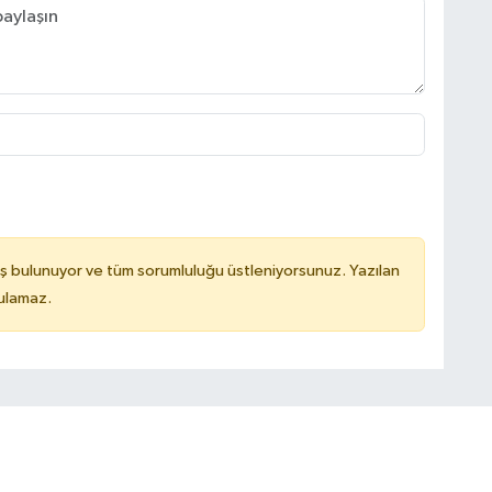
ş bulunuyor ve tüm sorumluluğu üstleniyorsunuz. Yazılan
tulamaz.