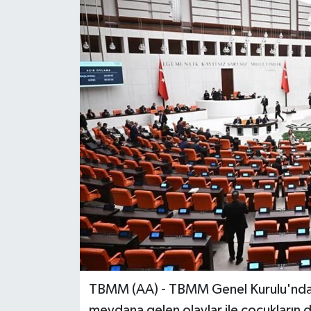
TBMM (AA) - TBMM Genel Kurulu'nda, 
meydana gelen olaylar ile çocukların dij