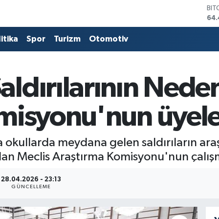
BIT
64.
DO
47,
itika
Spor
Turizm
Otomotiv
EU
55,
STE
64
dırılarının Neden
GRA
652
BİS
isyonu'nun üyeler
13.
 okullarda meydana gelen saldırıların araş
lan Meclis Araştırma Komisyonu'nun çalışm
28.04.2026 - 23:13
GÜNCELLEME