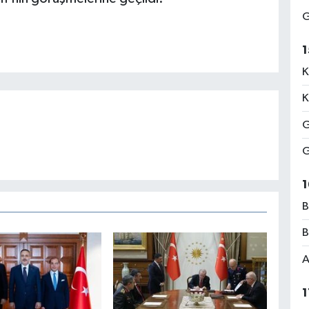
G
1
K
K
G
G
1
B
B
A
1