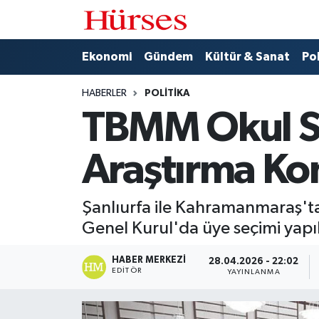
Ekonomi
Hava Durumu
Ekonomi
Gündem
Kültür & Sanat
Pol
Gündem
Trafik Durumu
HABERLER
POLITIKA
TBMM Okul Sal
Kültür & Sanat
Süper Lig Puan Durumu ve Fikstür
Araştırma Kom
Politika
Tüm Manşetler
Spor
Son Dakika Haberleri
Şanlıurfa ile Kahramanmaraş'ta
Genel Kurul'da üye seçimi yapı
Turizm
Haber Arşivi
HABER MERKEZI
28.04.2026 - 22:02
EDITÖR
YAYINLANMA