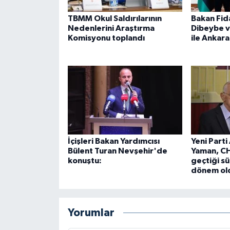
TBMM Okul Saldırılarının
Bakan Fid
Nedenlerini Araştırma
Dibeybe 
Komisyonu toplandı
ile Ankara
İçişleri Bakan Yardımcısı
Yeni Parti
Bülent Turan Nevşehir'de
Yaman, CH
konuştu:
geçtiği sür
dönem ol
Yorumlar