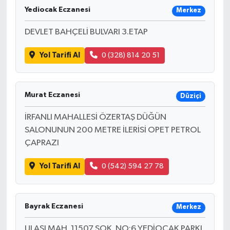
Yediocak Eczanesi
Merkez
DEVLET BAHÇELİ BULVARI 3.ETAP
Yol Tarifi Al
0 (328) 814 20 51
Murat Eczanesi
Düziçi
İRFANLI MAHALLESİ ÖZERTAŞ DÜĞÜN
SALONUNUN 200 METRE İLERİSİ OPET PETROL
ÇAPRAZI
Yol Tarifi Al
0 (542) 594 27 78
Bayrak Eczanesi
Merkez
ULAŞI MAH. 11507 SOK. NO:6 YEDİOCAK PARKI