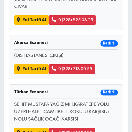
CİVARI
Yol Tarifi Al
0 (328) 825 08 25
Akarca Eczanesi
Kadirli
(DİŞ HASTANESİ ÇIKIŞI)
Yol Tarifi Al
0 (328) 718 00 55
Türkan Eczanesi
Kadirli
ŞEHİT MUSTAFA YAĞIZ MH.KARATEPE YOLU
ÜZERİ HALET ÇAMLIBEL İLKOKULU KARŞISI 5
NOLU SAĞLIK OCAĞI KARŞISI