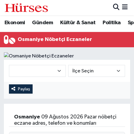
Ekonomi
Gündem
Kültür & Sanat
Politika
Sp
Ekonomi
Hava Durumu
Gündem
Trafik Durumu
Osmaniye Nöbetçi Eczaneler
Kültür & Sanat
Süper Lig Puan Durumu ve Fikstür
Politika
Tüm Manşetler
Spor
Son Dakika Haberleri
Paylaş
Turizm
Haber Arşivi
Osmaniye
09 Ağustos 2026 Pazar nöbetçi
eczane adres, telefon ve konumları