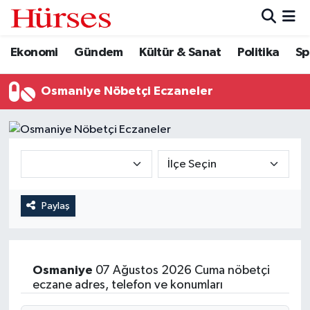
Ekonomi
Gündem
Kültür & Sanat
Politika
Sp
Ekonomi
Hava Durumu
Gündem
Trafik Durumu
Osmaniye Nöbetçi Eczaneler
Kültür & Sanat
Süper Lig Puan Durumu ve Fikstür
Politika
Tüm Manşetler
Spor
Son Dakika Haberleri
Paylaş
Turizm
Haber Arşivi
Osmaniye
07 Ağustos 2026 Cuma nöbetçi
eczane adres, telefon ve konumları