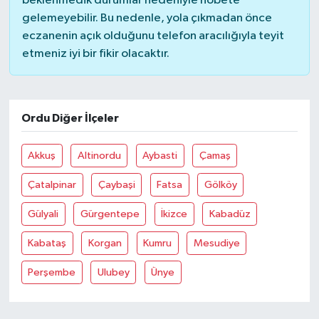
beklenmedik durumlar nedeniyle nöbete
gelemeyebilir. Bu nedenle, yola çıkmadan önce
eczanenin açık olduğunu telefon aracılığıyla teyit
etmeniz iyi bir fikir olacaktır.
Ordu Diğer İlçeler
Akkuş
Altinordu
Aybasti
Çamaş
Çatalpinar
Çaybaşi
Fatsa
Gölköy
Gülyali
Gürgentepe
İkizce
Kabadüz
Kabataş
Korgan
Kumru
Mesudiye
Perşembe
Ulubey
Ünye