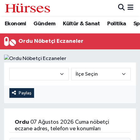
Ekonomi
Gündem
Kültür & Sanat
Politika
Sp
Ekonomi
Hava Durumu
Gündem
Trafik Durumu
Ordu Nöbetçi Eczaneler
Kültür & Sanat
Süper Lig Puan Durumu ve Fikstür
Politika
Tüm Manşetler
Spor
Son Dakika Haberleri
Paylaş
Turizm
Haber Arşivi
Ordu
07 Ağustos 2026 Cuma nöbetçi
eczane adres, telefon ve konumları