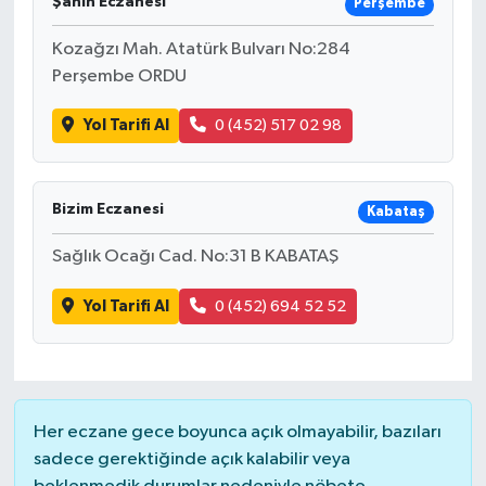
Şahin Eczanesi
Perşembe
Kozağzı Mah. Atatürk Bulvarı No:284
Perşembe ORDU
Yol Tarifi Al
0 (452) 517 02 98
Bizim Eczanesi
Kabataş
Sağlık Ocağı Cad. No:31 B KABATAŞ
Yol Tarifi Al
0 (452) 694 52 52
Her eczane gece boyunca açık olmayabilir, bazıları
sadece gerektiğinde açık kalabilir veya