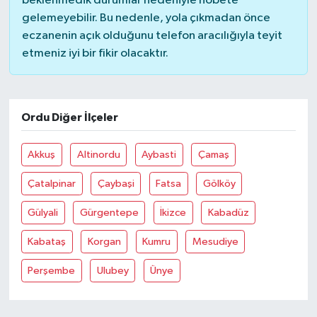
beklenmedik durumlar nedeniyle nöbete
gelemeyebilir. Bu nedenle, yola çıkmadan önce
eczanenin açık olduğunu telefon aracılığıyla teyit
etmeniz iyi bir fikir olacaktır.
Ordu Diğer İlçeler
Akkuş
Altinordu
Aybasti
Çamaş
Çatalpinar
Çaybaşi
Fatsa
Gölköy
Gülyali
Gürgentepe
İkizce
Kabadüz
Kabataş
Korgan
Kumru
Mesudiye
Perşembe
Ulubey
Ünye