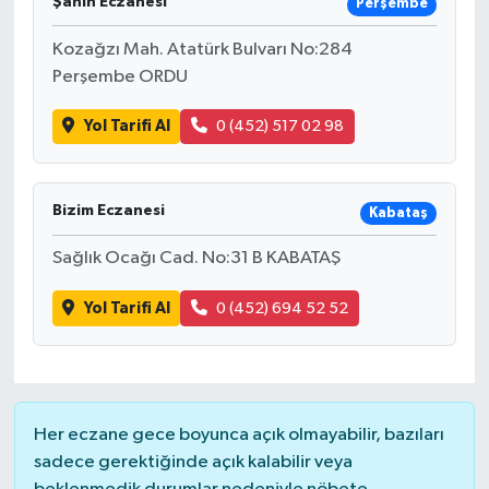
Şahin Eczanesi
Perşembe
Kozağzı Mah. Atatürk Bulvarı No:284
Perşembe ORDU
Yol Tarifi Al
0 (452) 517 02 98
Bizim Eczanesi
Kabataş
Sağlık Ocağı Cad. No:31 B KABATAŞ
Yol Tarifi Al
0 (452) 694 52 52
Her eczane gece boyunca açık olmayabilir, bazıları
sadece gerektiğinde açık kalabilir veya