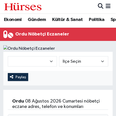
Ekonomi
Gündem
Kültür & Sanat
Politika
Sp
Ekonomi
Hava Durumu
Gündem
Trafik Durumu
Ordu Nöbetçi Eczaneler
Kültür & Sanat
Süper Lig Puan Durumu ve Fikstür
Politika
Tüm Manşetler
Spor
Son Dakika Haberleri
Paylaş
Turizm
Haber Arşivi
Ordu
08 Ağustos 2026 Cumartesi nöbetçi
eczane adres, telefon ve konumları