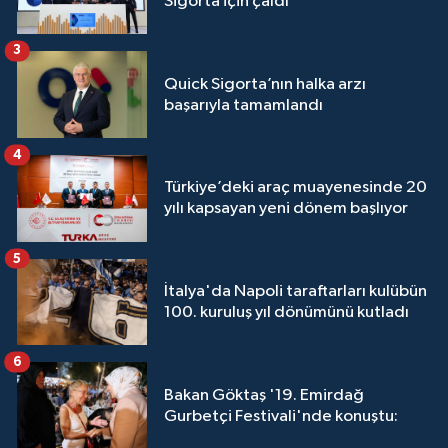
Sigorta için çaldı
3
Quick Sigorta’nın halka arzı
başarıyla tamamlandı
4
Türkiye’deki araç muayenesinde 20
yılı kapsayan yeni dönem başlıyor
5
İtalya'da Napoli taraftarları kulübün
100. kuruluş yıl dönümünü kutladı
6
Bakan Göktaş '19. Emirdağ
Gurbetçi Festivali'nde konuştu: