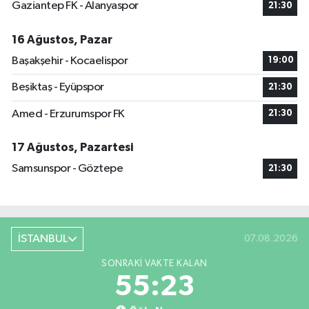
Gaziantep FK - Alanyaspor
21:30
16 Ağustos, Pazar
Başakşehir - Kocaelispor
19:00
Beşiktaş - Eyüpspor
21:30
Amed - Erzurumspor FK
21:30
17 Ağustos, Pazartesi
Samsunspor - Göztepe
21:30
İSTANBUL
07.08.2026
SONRAKI VAKTE KALAN
55:22