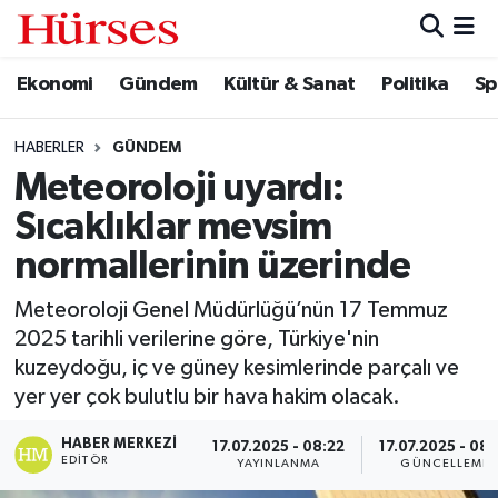
Ekonomi
Gündem
Kültür & Sanat
Politika
Sp
Ekonomi
Hava Durumu
Gündem
Trafik Durumu
HABERLER
GÜNDEM
Meteoroloji uyardı:
Kültür & Sanat
Süper Lig Puan Durumu ve Fikstür
Sıcaklıklar mevsim
Politika
Tüm Manşetler
normallerinin üzerinde
Meteoroloji Genel Müdürlüğü’nün 17 Temmuz
Spor
Son Dakika Haberleri
2025 tarihli verilerine göre, Türkiye'nin
kuzeydoğu, iç ve güney kesimlerinde parçalı ve
Turizm
Haber Arşivi
yer yer çok bulutlu bir hava hakim olacak.
HABER MERKEZI
17.07.2025 - 08:22
17.07.2025 - 08:
EDITÖR
YAYINLANMA
GÜNCELLEME