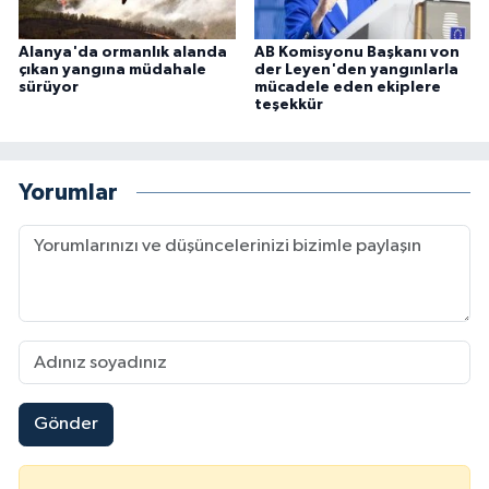
Alanya'da ormanlık alanda
AB Komisyonu Başkanı von
çıkan yangına müdahale
der Leyen'den yangınlarla
sürüyor
mücadele eden ekiplere
teşekkür
Yorumlar
Gönder