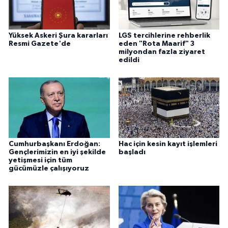
Yüksek Askeri Şura kararları
LGS tercihlerine rehberlik
Resmi Gazete'de
eden "Rota Maarif" 3
milyondan fazla ziyaret
edildi
Cumhurbaşkanı Erdoğan:
Hac için kesin kayıt işlemleri
Gençlerimizin en iyi şekilde
başladı
yetişmesi için tüm
gücümüzle çalışıyoruz