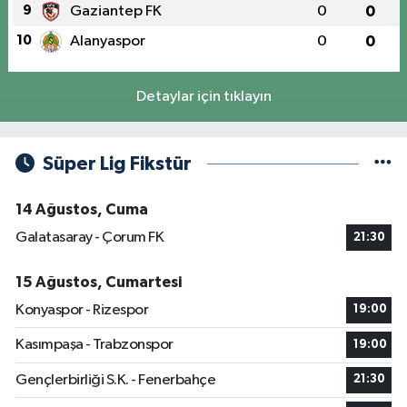
9
Gaziantep FK
0
0
10
Alanyaspor
0
0
Detaylar için tıklayın
Süper Lig Fikstür
14 Ağustos, Cuma
Galatasaray - Çorum FK
21:30
15 Ağustos, Cumartesi
Konyaspor - Rizespor
19:00
Kasımpaşa - Trabzonspor
19:00
Gençlerbirliği S.K. - Fenerbahçe
21:30