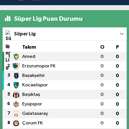
Süper Lig Puan Durumu
Süper Lig
#
Takım
O
P
1
Amed
0
0
2
Erzurumspor FK
0
0
3
Başakşehir
0
0
4
Kocaelispor
0
0
5
Beşiktaş
0
0
6
Eyüpspor
0
0
7
Galatasaray
0
0
8
Çorum FK
0
0