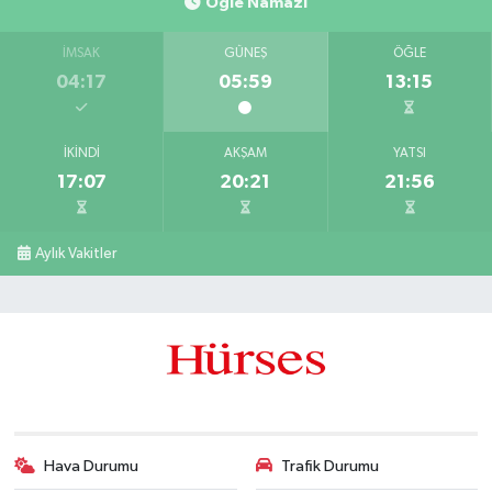
Öğle Namazı
İMSAK
GÜNEŞ
ÖĞLE
04:17
05:59
13:15
İKINDI
AKŞAM
YATSI
17:07
20:21
21:56
Aylık Vakitler
Hava Durumu
Trafik Durumu