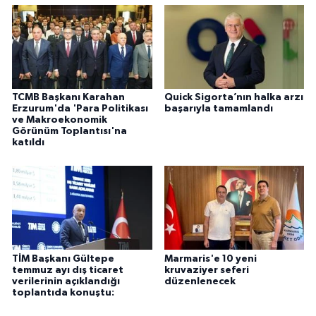
TCMB Başkanı Karahan
Quick Sigorta’nın halka arzı
Erzurum'da 'Para Politikası
başarıyla tamamlandı
ve Makroekonomik
Görünüm Toplantısı'na
katıldı
TİM Başkanı Gültepe
Marmaris'e 10 yeni
temmuz ayı dış ticaret
kruvaziyer seferi
verilerinin açıklandığı
düzenlenecek
toplantıda konuştu: