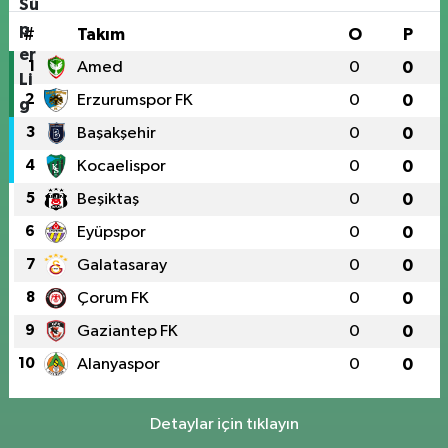
#
Takım
O
P
1
Amed
0
0
2
Erzurumspor FK
0
0
3
Başakşehir
0
0
4
Kocaelispor
0
0
5
Beşiktaş
0
0
6
Eyüpspor
0
0
7
Galatasaray
0
0
8
Çorum FK
0
0
9
Gaziantep FK
0
0
10
Alanyaspor
0
0
Detaylar için tıklayın