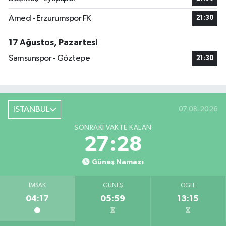
Amed - Erzurumspor FK
21:30
17 Ağustos, Pazartesi
Samsunspor - Göztepe
21:30
İSTANBUL
07.08.2026
SONRAKI VAKTE KALAN
27:27
Güneş Namazı
İMSAK
GÜNEŞ
ÖĞLE
04:17
05:59
13:15