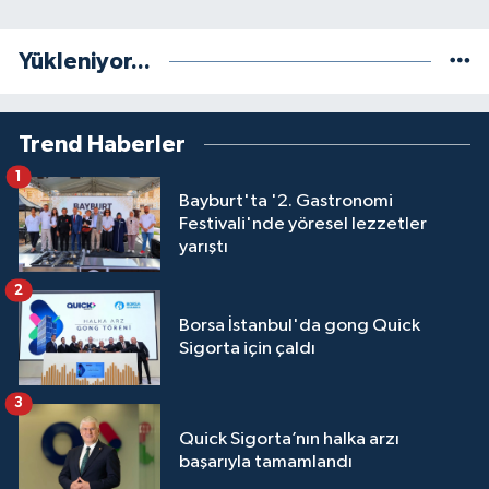
Yükleniyor...
Trend Haberler
1
Bayburt'ta '2. Gastronomi
Festivali'nde yöresel lezzetler
yarıştı
2
Borsa İstanbul'da gong Quick
Sigorta için çaldı
3
Quick Sigorta’nın halka arzı
başarıyla tamamlandı