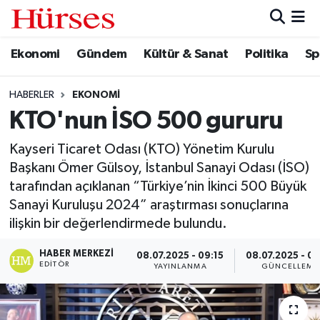
Ekonomi
Gündem
Kültür & Sanat
Politika
Sp
Ekonomi
Hava Durumu
Gündem
Trafik Durumu
HABERLER
EKONOMI
KTO'nun İSO 500 gururu
Kültür & Sanat
Süper Lig Puan Durumu ve Fikstür
Kayseri Ticaret Odası (KTO) Yönetim Kurulu
Politika
Tüm Manşetler
Başkanı Ömer Gülsoy, İstanbul Sanayi Odası (İSO)
tarafından açıklanan “Türkiye’nin İkinci 500 Büyük
Spor
Son Dakika Haberleri
Sanayi Kuruluşu 2024” araştırması sonuçlarına
ilişkin bir değerlendirmede bulundu.
Turizm
Haber Arşivi
HABER MERKEZI
08.07.2025 - 09:15
08.07.2025 - 09
EDITÖR
YAYINLANMA
GÜNCELLEME