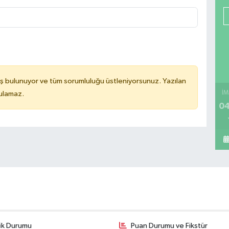
ş bulunuyor ve tüm sorumluluğu üstleniyorsunuz. Yazılan
tulamaz.
İM
04
fik Durumu
Puan Durumu ve Fikstür