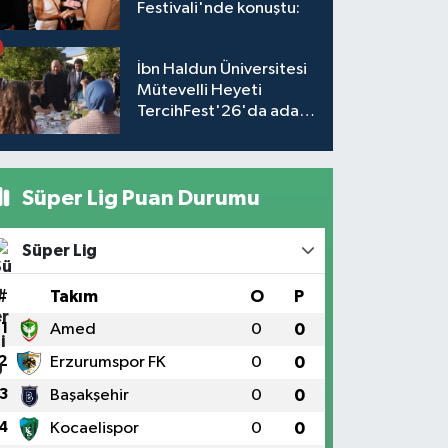
Festivali'nde konuştu:
İbn Haldun Üniversitesi
Mütevelli Heyeti
TercihFest'26'da aday
öğrencilerle buluştu
Süper Lig Puan Durumu
Süper Lig
#
Takım
O
P
1
Amed
0
0
2
Erzurumspor FK
0
0
3
Başakşehir
0
0
4
Kocaelispor
0
0