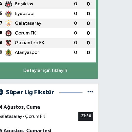
5
Beşiktaş
0
0
6
Eyüpspor
0
0
7
Galatasaray
0
0
8
Çorum FK
0
0
9
Gaziantep FK
0
0
0
Alanyaspor
0
0
Detaylar için tıklayın
Süper Lig Fikstür
4 Ağustos, Cuma
alatasaray - Çorum FK
21:30
5 Ağustos, Cumartesi