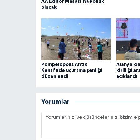
AA Editör Masası'na konuk
olacak
Pompeiopolis Antik
Alanya'da
Kenti'nde uçurtma şenliği
kirliliği a
düzenlendi
açıklandı
Yorumlar