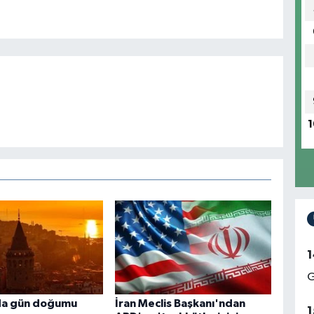
1
1
G
da gün doğumu
İran Meclis Başkanı'ndan
1