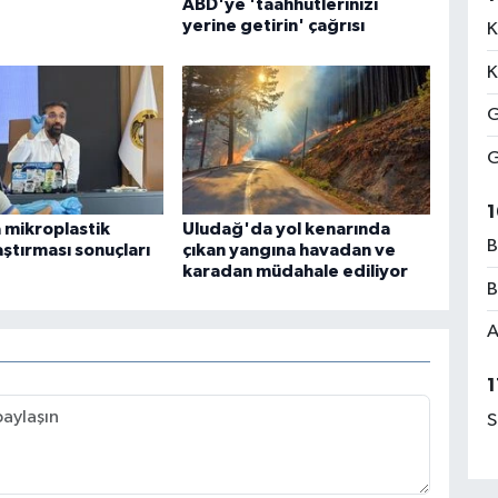
ABD'ye 'taahhütlerinizi
yerine getirin' çağrısı
K
K
G
G
1
 mikroplastik
Uludağ'da yol kenarında
B
raştırması sonuçları
çıkan yangına havadan ve
karadan müdahale ediliyor
B
A
1
S