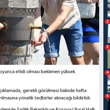
2
3
yunca etkili olması beklenen yüksek
4
çıklamada, gerekli görülmesi halinde hafta
5
rılmasına yönelik tedbirler alınacağı bildirildi.
edeniyle Sağlık Bakanlığı ve Kosova Ulusal Halk