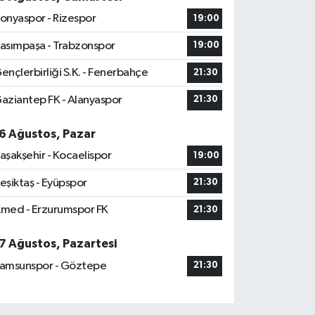
onyaspor - Rizespor
19:00
asımpaşa - Trabzonspor
19:00
ençlerbirliği S.K. - Fenerbahçe
21:30
aziantep FK - Alanyaspor
21:30
6 Ağustos, Pazar
aşakşehir - Kocaelispor
19:00
eşiktaş - Eyüpspor
21:30
med - Erzurumspor FK
21:30
7 Ağustos, Pazartesi
amsunspor - Göztepe
21:30