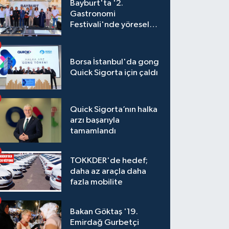
Bayburt'ta '2.
Gastronomi
Festivali'nde yöresel
lezzetler yarıştı
Borsa İstanbul'da gong
Quick Sigorta için çaldı
Quick Sigorta’nın halka
arzı başarıyla
tamamlandı
TOKKDER'de hedef;
daha az araçla daha
fazla mobilite
Bakan Göktaş '19.
Emirdağ Gurbetçi