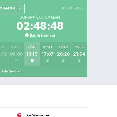
İSTANBUL
08.08.2026
SONRAKI VAKTE KALAN
02:48:47
İkindi Namazı
SAK
GÜNEŞ
ÖĞLE
İKINDI
AKŞAM
YATSI
:19
06:00
13:15
17:07
20:20
21:54
Aylık Vakitler
Tüm Manşetler