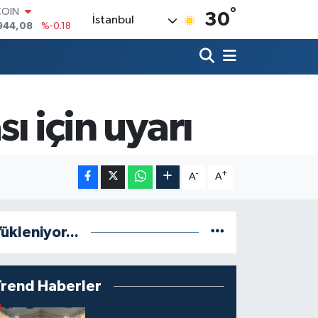
°
COIN
30
İstanbul
944,08
%-0.18
LAR
7436
%0.18
RO
2510
%0.32
RLİN
4811
%0.38
ı için uyarı
M ALTIN
0.55
%0.03
T100
779
%-14
-
+
A
A
ükleniyor...
Trend Haberler