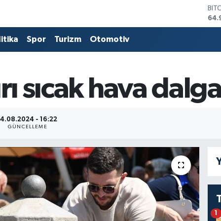
BIT
64.
DO
47,
itika
Spor
Turizm
Otomotiv
EU
55,
STE
64,
rı sıcak hava dalgas
GRA
666
BİS
13.
14.08.2024 - 16:22
GÜNCELLEME
Y
1