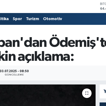
BIT
64.
DO
47,
itika
Spor
Turizm
Otomotiv
EU
55,
STE
64
Elban'dan Ödemiş'
GRA
651
BİS
şkin açıklama:
13.
03.07.2025 - 08:50
GÜNCELLEME
Y