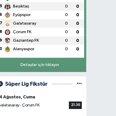
5
Beşiktaş
0
0
6
Eyüpspor
0
0
7
Galatasaray
0
0
8
Çorum FK
0
0
9
Gaziantep FK
0
0
0
Alanyaspor
0
0
Detaylar için tıklayın
Süper Lig Fikstür
4 Ağustos, Cuma
alatasaray - Çorum FK
21:30