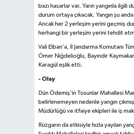
bazı hasarlar var. Yarın yangınla ilgili
durum ortaya çıkacak. Yangın şu anda 
Ancak her 2 yerleşim yerini geçmiş dur
herhangi bir yerleşim yerini tehdit e
Vali Elban'a, İl Jandarma Komutanı 
Ömer Niğdelioğlu, Bayındır Kaymaka
Karagül eşlik etti.
- Olay
Dün Ödemiş'in Tosunlar Mahallesi Man
belirlenemeyen nedenle yangın çıkmış
Müdürlüğü ve itfaiye ekipleri ile iş mak
Rüzgarın da etkisiyle hızla yayılan yan
Suçıktı Mahalleleri tedbir amaçlı tahliy