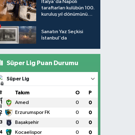
İtalya'da Napoli
taraftarları kulübün 100.
kuruluş yıl dönümünü
kutladı
Sanatın Yaz Seçkisi
İstanbul'da
Süper Lig Puan Durumu
Süper Lig
#
Takım
O
P
1
Amed
0
0
2
Erzurumspor FK
0
0
3
Başakşehir
0
0
4
Kocaelispor
0
0