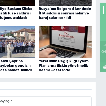
iye Başkanı Kliçko,
Rusya'nın Belgorod kentinde
stik füze saldırısı
İHA saldırısı sonrası nehir ve
duğunu açıkladı
baraj suları çekildi
İM
04
elkit Çayı'na
Yerel İklim Değişikliği Eylem
aybolan genç için
Planlarına ilişkin yönetmelik
aze namazı kılındı
Resmi Gazete'de