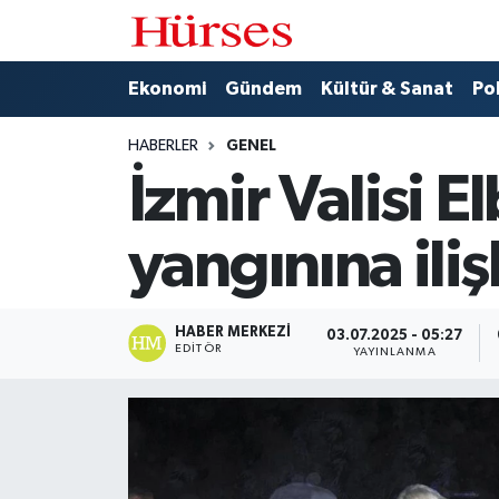
Ekonomi
Hava Durumu
Ekonomi
Gündem
Kültür & Sanat
Pol
Gündem
Trafik Durumu
HABERLER
GENEL
İzmir Valisi 
Kültür & Sanat
Süper Lig Puan Durumu ve Fikstür
yangınına ili
Politika
Tüm Manşetler
Spor
Son Dakika Haberleri
HABER MERKEZI
03.07.2025 - 05:27
EDITÖR
YAYINLANMA
Turizm
Haber Arşivi