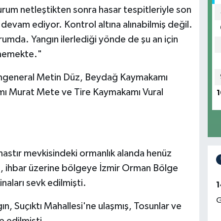
 durum netleştikten sonra hasar tespitleriyle son
devam ediyor. Kontrol altına alınabilmiş değil.
umda. Yangın ilerlediği yönde de şu an için
tmemekte."
Tümgeneral Metin Düz, Beydağ Kaymakamı
mı Murat Mete ve Tire Kaymakamı Vural
1
astır mevkisindeki ormanlık alanda henüz
, ihbar üzerine bölgeye İzmir Orman Bölge
inaları sevk edilmişti.
1
G
gın, Suçıktı Mahallesi'ne ulaşmış, Tosunlar ve
e edilmişti.