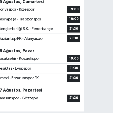
5 Ağustos, Cumartesi
onyaspor - Rizespor
19:00
asımpaşa - Trabzonspor
19:00
ençlerbirliği S.K. - Fenerbahçe
21:30
aziantep FK - Alanyaspor
21:30
6 Ağustos, Pazar
aşakşehir - Kocaelispor
19:00
eşiktaş - Eyüpspor
21:30
med - Erzurumspor FK
21:30
7 Ağustos, Pazartesi
amsunspor - Göztepe
21:30