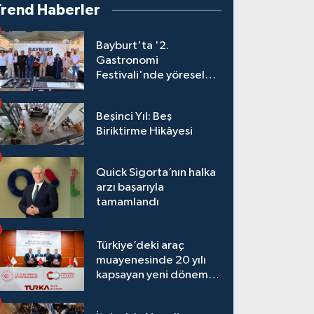
Trend Haberler
Bayburt'ta '2.
Gastronomi
Festivali'nde yöresel
lezzetler yarıştı
Beşinci Yıl: Beş
Biriktirme Hikâyesi
Quick Sigorta’nın halka
arzı başarıyla
tamamlandı
Türkiye’deki araç
muayenesinde 20 yılı
kapsayan yeni dönem
başlıyor