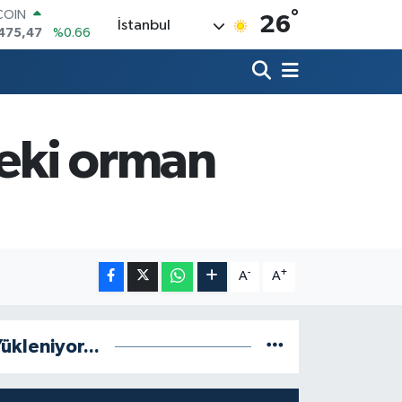
COIN
°
26
İstanbul
475,47
%0.66
LAR
5971
%0.05
RO
1336
%0.18
RLİN
,2534
%0.22
teki orman
M ALTIN
8.23
%0.39
T100
703
%0
-
+
A
A
ükleniyor...