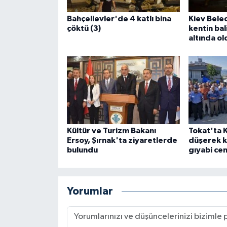
Bahçelievler'de 4 katlı bina
Kiev Beled
çöktü (3)
kentin bali
altında ol
Kültür ve Turizm Bakanı
Tokat'ta K
Ersoy, Şırnak'ta ziyaretlerde
düşerek k
bulundu
gıyabi cen
Yorumlar