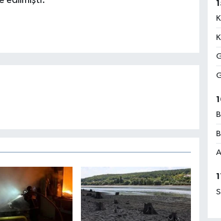
1
K
K
G
G
1
B
B
A
1
S