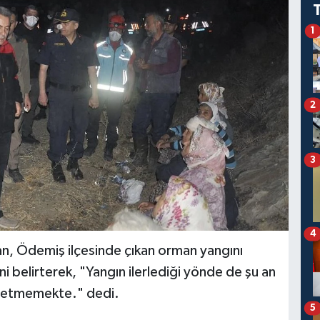
1
2
3
4
ban, Ödemiş ilçesinde çıkan orman yangını
ni belirterek, "Yangın ilerlediği yönde de şu an
it etmemekte." dedi.
5