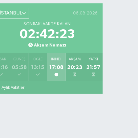
İSTANBUL
06.08.2026
SONRAKI VAKTE KALAN
02:42:22
Akşam Namazı
SAK
GÜNEŞ
ÖĞLE
İKINDI
AKŞAM
YATSI
:16
05:58
13:15
17:08
20:23
21:57
Aylık Vakitler