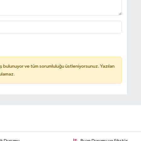
ş bulunuyor ve tüm sorumluluğu üstleniyorsunuz. Yazılan
tulamaz.
fik Durumu
Puan Durumu ve Fikstür