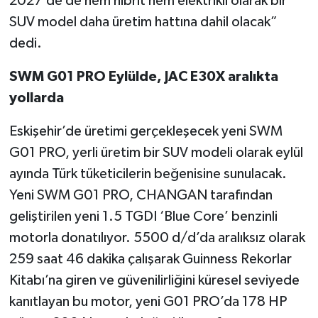
2027’de de hem hibrit hem elektrikli olarak bir
SUV model daha üretim hattına dahil olacak”
dedi.
SWM G01 PRO
Eylülde, JAC E30X aralıkta
yollarda
Eskişehir’de üretimi gerçekleşecek yeni SWM
G01 PRO, yerli üretim bir SUV modeli olarak eylül
ayında Türk tüketicilerin beğenisine sunulacak.
Yeni SWM G01 PRO, CHANGAN tarafından
geliştirilen yeni 1.5 TGDI ‘Blue Core’ benzinli
motorla donatılıyor. 5500 d/d’da aralıksız olarak
259 saat 46 dakika çalışarak Guinness Rekorlar
Kitabı’na giren ve güvenilirliğini küresel seviyede
kanıtlayan bu motor, yeni G01 PRO’da 178 HP