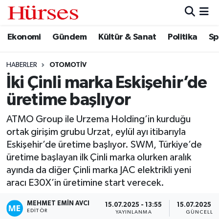
Ekonomi
Gündem
Kültür & Sanat
Politika
Sp
Ekonomi
Hava Durumu
Gündem
Trafik Durumu
HABERLER
OTOMOTIV
İki Çinli marka Eskişehir’de
Kültür & Sanat
Süper Lig Puan Durumu ve Fikstür
üretime başlıyor
Politika
Tüm Manşetler
ATMO Group ile Urzema Holding’in kurduğu
ortak girişim grubu Urzat, eylül ayı itibarıyla
Spor
Son Dakika Haberleri
Eskişehir’de üretime başlıyor. SWM, Türkiye’de
üretime başlayan ilk Çinli marka olurken aralık
Turizm
Haber Arşivi
ayında da diğer Çinli marka JAC elektrikli yeni
aracı E30X’in üretimine start verecek.
MEHMET EMIN AVCI
15.07.2025 - 13:55
15.07.2025 - 
EDITÖR
YAYINLANMA
GÜNCELLE