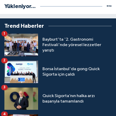
Yükleniyor...
Trend Haberler
1
Bayburt'ta '2. Gastronomi
Festivali'nde yöresel lezzetler
yarıştı
2
Borsa İstanbul'da gong Quick
Sigorta için çaldı
3
Quick Sigorta’nın halka arzı
başarıyla tamamlandı
4