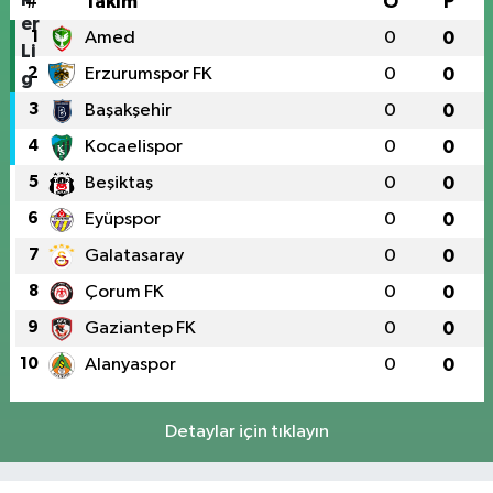
#
Takım
O
P
1
Amed
0
0
2
Erzurumspor FK
0
0
3
Başakşehir
0
0
4
Kocaelispor
0
0
5
Beşiktaş
0
0
6
Eyüpspor
0
0
7
Galatasaray
0
0
8
Çorum FK
0
0
9
Gaziantep FK
0
0
10
Alanyaspor
0
0
Detaylar için tıklayın