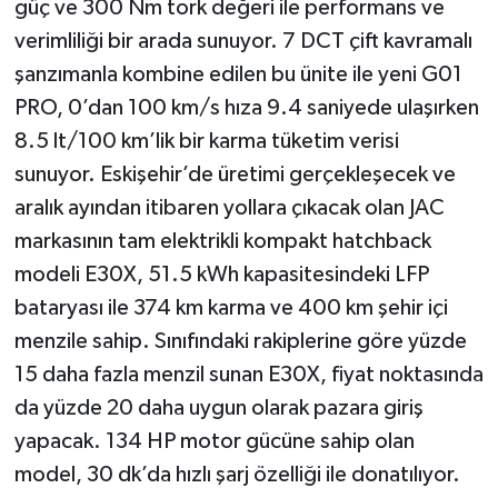
güç ve 300 Nm tork değeri ile performans ve
verimliliği bir arada sunuyor. 7 DCT çift kavramalı
şanzımanla kombine edilen bu ünite ile yeni G01
PRO, 0’dan 100 km/s hıza 9.4 saniyede ulaşırken
8.5 lt/100 km’lik bir karma tüketim verisi
sunuyor. Eskişehir’de üretimi gerçekleşecek ve
aralık ayından itibaren yollara çıkacak olan JAC
markasının tam elektrikli kompakt hatchback
modeli E30X, 51.5 kWh kapasitesindeki LFP
bataryası ile 374 km karma ve 400 km şehir içi
menzile sahip. Sınıfındaki rakiplerine göre yüzde
15 daha fazla menzil sunan E30X, fiyat noktasında
da yüzde 20 daha uygun olarak pazara giriş
yapacak. 134 HP motor gücüne sahip olan
model, 30 dk’da hızlı şarj özelliği ile donatılıyor.