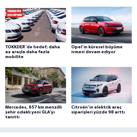
TOKKDER'de hedef; daha
Opel’in küresel büyüme
az araçla daha fazla
ivmesi devam ediyor
mobilite
Mercedes, 657 km menzilli
Citroën’in elektrik araç
şehir odaklı yeni GLA’yı
siparişleri yüzde 98 arttı
tanıttı