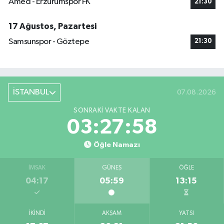
Amed - Erzurumspor FK
21:30
17 Ağustos, Pazartesi
Samsunspor - Göztepe
21:30
İSTANBUL
07.08.2026
SONRAKI VAKTE KALAN
03:27:57
Öğle Namazı
İMSAK
GÜNEŞ
ÖĞLE
04:17
05:59
13:15
İKINDI
AKŞAM
YATSI