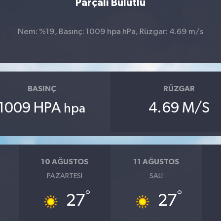
Parçalı Bulutlu
Nem: %19, Basınç: 1009 hpa hPa, Rüzgar: 4.69 m/s
BASINÇ
RÜZGAR
1009 HPA
4.69 M/S
hpa
10 AĞUSTOS
11 AĞUSTOS
PAZARTESI
SALI
°
°
27
27