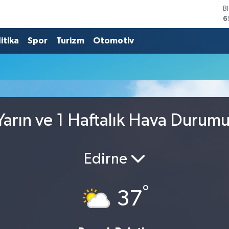
B
6
D
4
itika
Spor
Turizm
Otomotiv
E
5
S
6
G
6
B
arın ve 1 Haftalık Hava Durum
1
Edirne
°
37