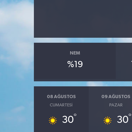
NEM
%19
08 AĞUSTOS
09 AĞUSTOS
CUMARTESI
PAZAR
°
°
30
30