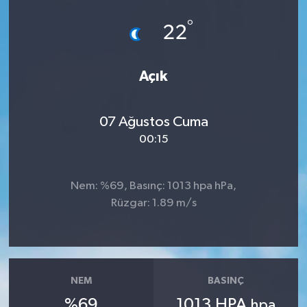
°
22
Açık
07 Ağustos Cuma
00:15
Nem: %69, Basınç: 1013 hpa hPa,
Rüzgar: 1.89 m/s
NEM
BASINÇ
%69
1013 HPA
hpa