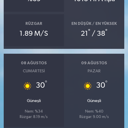
RÜZGAR
EN DÜŞÜK / EN YÜKSEK
°
°
1.89 M/S
21
/ 38
08 AĞUSTOS
09 AĞUSTOS
CUMARTESI
PAZAR
°
°
30
30
Güneşli
Güneşli
Nem: %34
Nem: %40
Rüzgar: 8.19 m/s
Rüzgar: 9.00 m/s