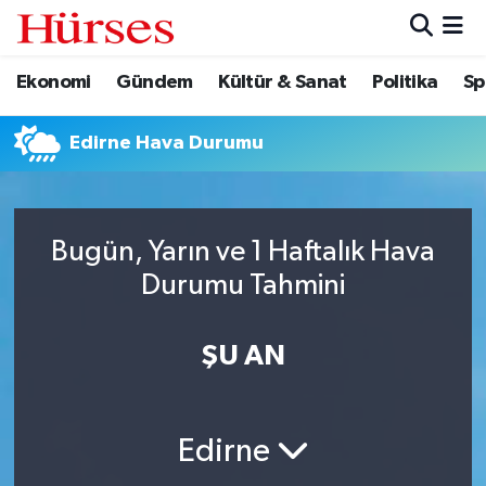
Ekonomi
Gündem
Kültür & Sanat
Politika
Sp
Ekonomi
Hava Durumu
Gündem
Trafik Durumu
Edirne Hava Durumu
Kültür & Sanat
Süper Lig Puan Durumu ve Fikstür
Bugün, Yarın ve 1 Haftalık Hava
Politika
Tüm Manşetler
Durumu Tahmini
Spor
Son Dakika Haberleri
ŞU AN
Turizm
Haber Arşivi
Edirne