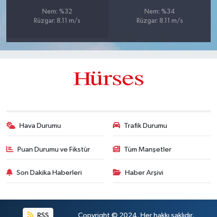
Nem: %32
Nem: %34
Rüzgar: 8.11 m/s
Rüzgar: 8.11 m/s
Hava Durumu
Trafik Durumu
Puan Durumu ve Fikstür
Tüm Manşetler
Son Dakika Haberleri
Haber Arşivi
RSS
Copyright © 2024. Her hakkı saklıdır.