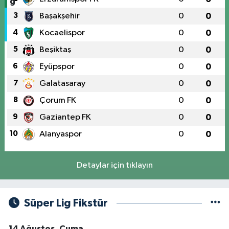
3
Başakşehir
0
0
4
Kocaelispor
0
0
5
Beşiktaş
0
0
6
Eyüpspor
0
0
7
Galatasaray
0
0
8
Çorum FK
0
0
9
Gaziantep FK
0
0
10
Alanyaspor
0
0
Detaylar için tıklayın
Süper Lig Fikstür
14 Ağustos, Cuma