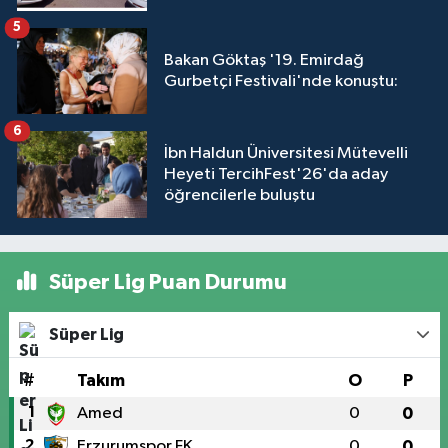
5
Bakan Göktaş '19. Emirdağ
Gurbetçi Festivali'nde konuştu:
6
İbn Haldun Üniversitesi Mütevelli
Heyeti TercihFest'26'da aday
öğrencilerle buluştu
Süper Lig Puan Durumu
Süper Lig
#
Takım
O
P
1
Amed
0
0
2
Erzurumspor FK
0
0