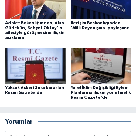
Adalet Bakanlığından, Akın
İletişim Başkanlığından
Gürlek'in, Behçet Oktay'ın
'Milli Dayanışma' paylaşımı:
ailesiyle görüşmesine ilişkin
açıklama
Yüksek Askeri Şura kararları
Yerel İklim Değişikliği Eylem
Resmi Gazete'de
Planlarına ilişkin yönetmelik
Resmi Gazete'de
Yorumlar