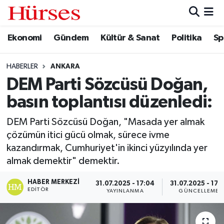
Ekonomi
Gündem
Kültür & Sanat
Politika
Sp
Ekonomi
Hava Durumu
Gündem
Trafik Durumu
HABERLER
ANKARA
DEM Parti Sözcüsü Doğan,
Kültür & Sanat
Süper Lig Puan Durumu ve Fikstür
basın toplantısı düzenledi:
Politika
Tüm Manşetler
DEM Parti Sözcüsü Doğan, "Masada yer almak
çözümün itici gücü olmak, sürece ivme
Spor
Son Dakika Haberleri
kazandırmak, Cumhuriyet'in ikinci yüzyılında yer
almak demektir" demektir.
Turizm
Haber Arşivi
HABER MERKEZI
31.07.2025 - 17:04
31.07.2025 - 17:
EDITÖR
YAYINLANMA
GÜNCELLEME