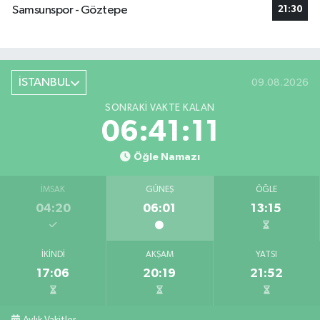
Samsunspor - Göztepe
21:30
İSTANBUL
09.08.2026
SONRAKI VAKTE KALAN
06:41:10
Öğle Namazı
İMSAK
GÜNEŞ
ÖĞLE
04:20
06:01
13:15
İKINDI
AKŞAM
YATSI
17:06
20:19
21:52