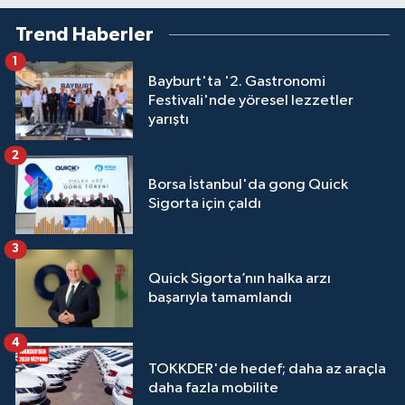
Trend Haberler
1
Bayburt'ta '2. Gastronomi
Festivali'nde yöresel lezzetler
yarıştı
2
Borsa İstanbul'da gong Quick
Sigorta için çaldı
3
Quick Sigorta’nın halka arzı
başarıyla tamamlandı
4
TOKKDER'de hedef; daha az araçla
daha fazla mobilite