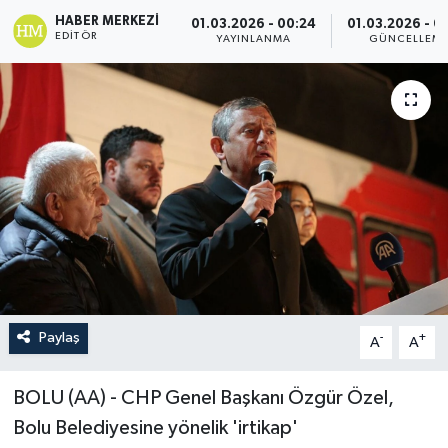
HABER MERKEZI
01.03.2026 - 00:24
01.03.2026 - 0
EDITÖR
YAYINLANMA
GÜNCELLEM
Paylaş
-
+
A
A
BOLU (AA) - CHP Genel Başkanı Özgür Özel,
Bolu Belediyesine yönelik 'irtikap'