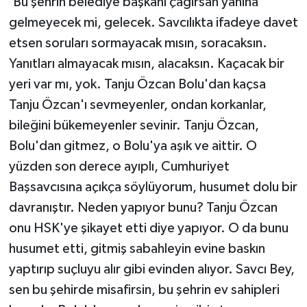
'Bu şehrin belediye başkanı çağırsan yanına
gelmeyecek mi, gelecek. Savcılıkta ifadeye davet
etsen soruları sormayacak mısın, soracaksın.
Yanıtları almayacak mısın, alacaksın. Kaçacak bir
yeri var mı, yok. Tanju Özcan Bolu'dan kaçsa
Tanju Özcan'ı sevmeyenler, ondan korkanlar,
bileğini bükemeyenler sevinir. Tanju Özcan,
Bolu'dan gitmez, o Bolu'ya aşık ve aittir. O
yüzden son derece ayıplı, Cumhuriyet
Başsavcısına açıkça söylüyorum, husumet dolu bir
davranıştır. Neden yapıyor bunu? Tanju Özcan
onu HSK'ye şikayet etti diye yapıyor. O da bunu
husumet etti, gitmiş sabahleyin evine baskın
yaptırıp suçluyu alır gibi evinden alıyor. Savcı Bey,
sen bu şehirde misafirsin, bu şehrin ev sahipleri