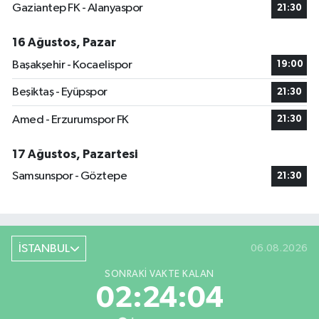
Gaziantep FK - Alanyaspor
21:30
16 Ağustos, Pazar
Başakşehir - Kocaelispor
19:00
Beşiktaş - Eyüpspor
21:30
Amed - Erzurumspor FK
21:30
17 Ağustos, Pazartesi
Samsunspor - Göztepe
21:30
İSTANBUL
06.08.2026
SONRAKI VAKTE KALAN
02:24:03