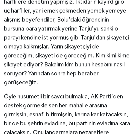
harflilere denetim yapmışız. İktidarın kayırdığı o
üç harfliler, yani emek çekmeden yemek yemeye
alışmış beyefendiler, Bolu'daki öğrencinin
bursuna para yatırmak yerine Tanju'yu sanki o
parayı kendine istiyormuş gibi Tanju'dan şikayetçi
olmaya kalkmışlar. Yarın şikayetçiyi de
göreceğim, şikayeti de göreceğim. Kim kimi kime
şikayet ediyor? Bakalım kim bunun hesabını nasıl
soruyor? Yarından sonra hep beraber
görüşeceğiz.
Öyle husumetli bir savcı bulmakla, AK Parti'den
destek görmekle sen her mahalle arasına
girmişsin, esnafı bitirmişsin, karına kar katacaksın,
bir de bu şehrin evladına, bu partinin evladına kara
çalacaksın. Onu jandarmalara nezaretlere,