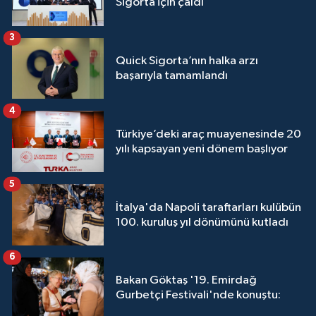
Sigorta için çaldı
3
Quick Sigorta’nın halka arzı
başarıyla tamamlandı
4
Türkiye’deki araç muayenesinde 20
yılı kapsayan yeni dönem başlıyor
5
İtalya'da Napoli taraftarları kulübün
100. kuruluş yıl dönümünü kutladı
6
Bakan Göktaş '19. Emirdağ
Gurbetçi Festivali'nde konuştu: