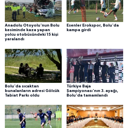
Anadolu Otoyolu'nun Bolu
Esenler Erokspor, Bolu'da
kesiminde kaza yapan
kampa girdi
yolcu otobüsündeki 15 kişi
yaralandı
Bolu'da sıcaktan
Türkiye Baja
bunalanların adresi Gölcük
Şampiyonası'nın 3. ayağı,
Tabiat Parkı oldu
Bolu'da tamamlandı