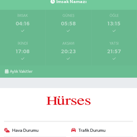
İmsak Namazı
İMSAK
GÜNEŞ
ÖĞLE
04:16
05:58
13:15
İKINDI
AKŞAM
YATSI
17:08
20:23
21:57
Aylık Vakitler
Hava Durumu
Trafik Durumu