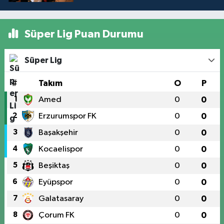
Süper Lig Puan Durumu
Süper Lig
#
Takım
O
P
1
Amed
0
0
2
Erzurumspor FK
0
0
3
Başakşehir
0
0
4
Kocaelispor
0
0
5
Beşiktaş
0
0
6
Eyüpspor
0
0
7
Galatasaray
0
0
8
Çorum FK
0
0