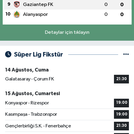
9
Gaziantep FK
0
0
10
Alanyaspor
0
0
Detaylar için tıklayın
Süper Lig Fikstür
14 Ağustos, Cuma
Galatasaray - Çorum FK
21:30
15 Ağustos, Cumartesi
Konyaspor - Rizespor
19:00
Kasımpaşa - Trabzonspor
19:00
Gençlerbirliği S.K. - Fenerbahçe
21:30