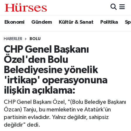
Ekonomi
Gündem
Kültür & Sanat
Politika
Sp
Ekonomi
Hava Durumu
Gündem
Trafik Durumu
HABERLER
BOLU
CHP Genel Başkanı
Kültür & Sanat
Süper Lig Puan Durumu ve Fikstür
Özel'den Bolu
Politika
Tüm Manşetler
Belediyesine yönelik
'irtikap' operasyonuna
Spor
Son Dakika Haberleri
ilişkin açıklama:
Turizm
Haber Arşivi
CHP Genel Başkanı Özel, "(Bolu Belediye Başkanı
Özcan) Tanju, bu memleketin ve Atatürk'ün
partisinin evladıdır. Yalnız değildir, sahipsiz
değildir" dedi.