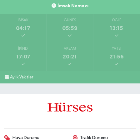
İmsak Namazı
İMSAK
GÜNEŞ
ÖĞLE
04:17
05:59
13:15
İKINDI
AKŞAM
YATSI
17:07
20:21
21:56
Aylık Vakitler
Hava Durumu
Trafik Durumu