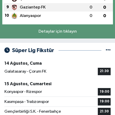
9
Gaziantep FK
0
0
10
Alanyaspor
0
0
Detaylar için tıklayın
Süper Lig Fikstür
14 Ağustos, Cuma
Galatasaray - Çorum FK
21:30
15 Ağustos, Cumartesi
Konyaspor - Rizespor
19:00
Kasımpaşa - Trabzonspor
19:00
Gençlerbirliği S.K. - Fenerbahçe
21:30