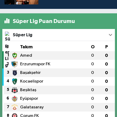
Süper Lig Puan Durumu
Süper Lig
#
Takım
O
P
1
Amed
0
0
2
Erzurumspor FK
0
0
3
Başakşehir
0
0
4
Kocaelispor
0
0
5
Beşiktaş
0
0
6
Eyüpspor
0
0
7
Galatasaray
0
0
8
Çorum FK
0
0