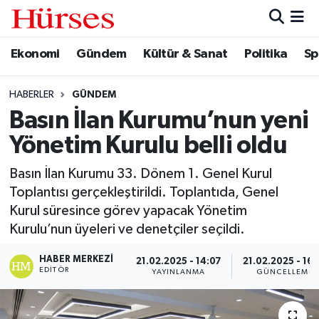
Ekonomi
Gündem
Kültür & Sanat
Politika
Sp
Ekonomi
Hava Durumu
Gündem
Trafik Durumu
HABERLER
GÜNDEM
Basın İlan Kurumu’nun yeni
Kültür & Sanat
Süper Lig Puan Durumu ve Fikstür
Yönetim Kurulu belli oldu
Politika
Tüm Manşetler
Basın İlan Kurumu 33. Dönem 1. Genel Kurul
Toplantısı gerçekleştirildi. Toplantıda, Genel
Spor
Son Dakika Haberleri
Kurul süresince görev yapacak Yönetim
Kurulu’nun üyeleri ve denetçiler seçildi.
Turizm
Haber Arşivi
HABER MERKEZI
21.02.2025 - 14:07
21.02.2025 - 16:
EDITÖR
YAYINLANMA
GÜNCELLEME