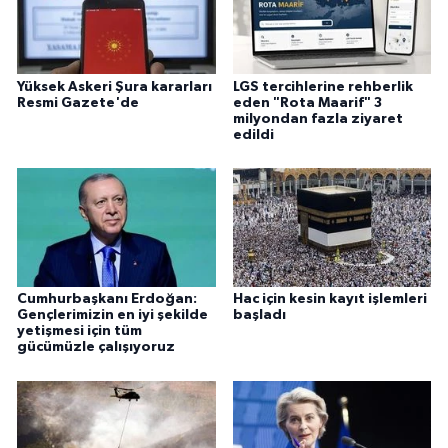
Yüksek Askeri Şura kararları
LGS tercihlerine rehberlik
Resmi Gazete'de
eden "Rota Maarif" 3
milyondan fazla ziyaret
edildi
Cumhurbaşkanı Erdoğan:
Hac için kesin kayıt işlemleri
Gençlerimizin en iyi şekilde
başladı
yetişmesi için tüm
gücümüzle çalışıyoruz