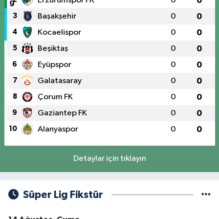
Erzurumspor FK
0
0
3
Başakşehir
0
0
4
Kocaelispor
0
0
5
Beşiktaş
0
0
6
Eyüpspor
0
0
7
Galatasaray
0
0
8
Çorum FK
0
0
9
Gaziantep FK
0
0
10
Alanyaspor
0
0
Detaylar için tıklayın
Süper Lig Fikstür