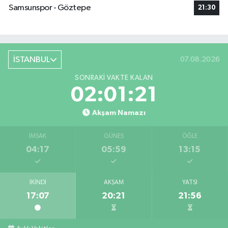
Samsunspor - Göztepe
21:30
İSTANBUL
07.08.2026
SONRAKI VAKTE KALAN
02:01:21
Akşam Namazı
İMSAK
GÜNEŞ
ÖĞLE
04:17
05:59
13:15
İKINDI
AKŞAM
YATSI
17:07
20:21
21:56