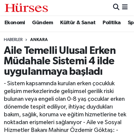
Ekonomi
Gündem
Kültür & Sanat
Politika
Sp
Ekonomi
Hava Durumu
Gündem
Trafik Durumu
HABERLER
ANKARA
Aile Temelli Ulusal Erken
Kültür & Sanat
Süper Lig Puan Durumu ve Fikstür
Müdahale Sistemi 4 ilde
Politika
Tüm Manşetler
uygulanmaya başladı
- Sistem kapsamında kurulan erken çocukluk
Spor
Son Dakika Haberleri
gelişim merkezlerinde gelişimsel gerilik riski
bulunan veya engeli olan 0-8 yaş çocuklar erken
Turizm
Haber Arşivi
dönemde tespit ediliyor, ihtiyaç duydukları
bakım, sağlık, koruma ve eğitim hizmetlerine tek
noktadan erişmeleri sağlanıyor - Aile ve Sosyal
Hizmetler Bakanı Mahinur Özdemir Göktaş: -