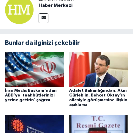
Haber Merkezi
Bunlar da ilginizi çekebilir
İran Meclis Başkanı'ndan
Adalet Bakanlığından, Akın
ABD'ye 'taahhütlerinizi
Gürlek'in, Behçet Oktay'ın
yerine getirin' çağrısı
ailesiyle görüşmesine ilişkin
açıklama