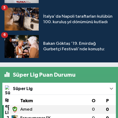
5
İtalya'da Napoli taraftarları kulübün
100. kuruluş yıl dönümünü kutladı
6
Bakan Göktaş '19. Emirdağ
Gurbetçi Festivali'nde konuştu:
Süper Lig Puan Durumu
Süper Lig
#
Takım
O
P
1
Amed
0
0
2