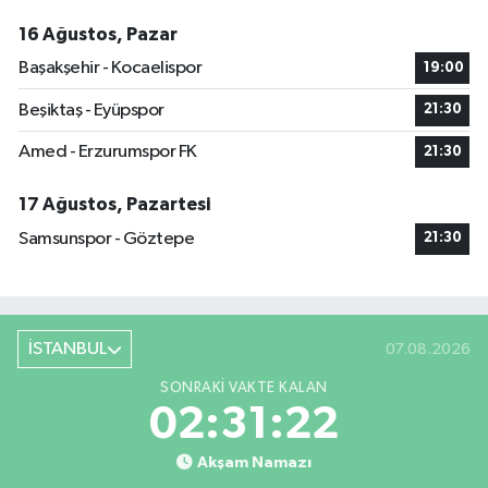
16 Ağustos, Pazar
Başakşehir - Kocaelispor
19:00
Beşiktaş - Eyüpspor
21:30
Amed - Erzurumspor FK
21:30
17 Ağustos, Pazartesi
Samsunspor - Göztepe
21:30
İSTANBUL
07.08.2026
SONRAKI VAKTE KALAN
02:31:22
Akşam Namazı