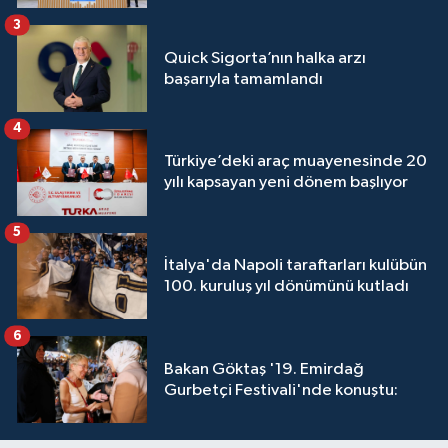
3
Quick Sigorta’nın halka arzı
başarıyla tamamlandı
4
Türkiye’deki araç muayenesinde 20
yılı kapsayan yeni dönem başlıyor
5
İtalya'da Napoli taraftarları kulübün
100. kuruluş yıl dönümünü kutladı
6
Bakan Göktaş '19. Emirdağ
Gurbetçi Festivali'nde konuştu: