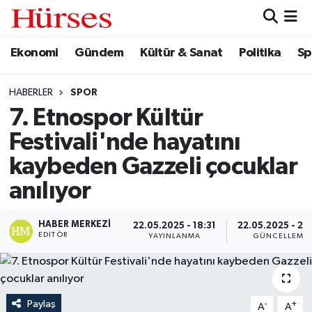
Ekonomi
Gündem
Kültür & Sanat
Politika
Sp
Ekonomi
Hava Durumu
Gündem
Trafik Durumu
HABERLER
SPOR
7. Etnospor Kültür
Kültür & Sanat
Süper Lig Puan Durumu ve Fikstür
Festivali'nde hayatını
Politika
Tüm Manşetler
kaybeden Gazzeli çocuklar
anılıyor
Spor
Son Dakika Haberleri
HABER MERKEZI
22.05.2025 - 18:31
22.05.2025 - 20
Turizm
Haber Arşivi
EDITÖR
YAYINLANMA
GÜNCELLEME
Paylaş
-
+
A
A