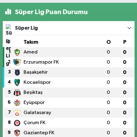
Süper Lig Puan Durumu
Süper Lig
#
Takım
O
P
1
Amed
0
0
2
Erzurumspor FK
0
0
3
Başakşehir
0
0
4
Kocaelispor
0
0
5
Beşiktaş
0
0
6
Eyüpspor
0
0
7
Galatasaray
0
0
8
Çorum FK
0
0
9
Gaziantep FK
0
0