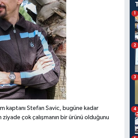
1
2
3
 kaptanı Stefan Savic, bugüne kadar
4
n ziyade çok çalışmanın bir ürünü olduğunu