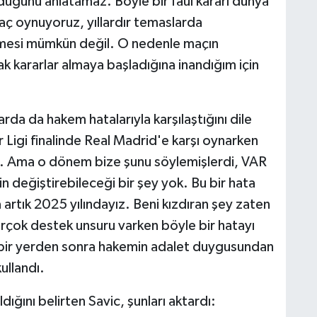
duğunu anlatamaz. Böyle bir faul kararı dünya
maç oynuyoruz, yıllardır temaslarda
ilmesi mümkün değil. O nedenle maçın
ak kararlar almaya başladığına inandığım için
rda da hakem hatalarıyla karşılaştığını dile
Ligi finalinde Real Madrid'e karşı oynarken
ik. Ama o dönem bize şunu söylemişlerdi, VAR
n değiştirebileceği bir şey yok. Bu bir hata
 artık 2025 yılındayız. Beni kızdıran şey zaten
irçok destek unsuru varken böyle bir hatayı
bir yerden sonra hakemin adalet duygusundan
ullandı.
dığını belirten Savic, şunları aktardı: