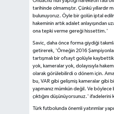
Onuachu'nun yaptığı hareketin faul ol
tarihinde olmamıştır. Çünkü yıllardır 
bulunuyoruz. Öyle bir golün iptal ed
hakeminin artık adalet anlayışından uz
ona tepki verme gereği hissettim.'
Savic, daha önce forma giydiği takımla
getirerek, 'Örneğin 2016 Şampiyonlar 
tartışmalı bir ofsayt golüyle kaybett
yok, kameralar yok, dolayısıyla hakemi
olarak görülebilirdi o dönem için. Ama
bu, VAR gibi gelişmiş kameralar gibi b
yapmanız mümkün değil. Ve böylece 
çıktığını düşünüyorsunuz.' ifadelerini k
Türk futbolunda önemli yatırımlar yapıl