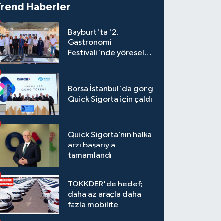
Trend Haberler
Bayburt'ta '2.
Gastronomi
Festivali'nde yöresel
lezzetler yarıştı
Borsa İstanbul'da gong
Quick Sigorta için çaldı
Quick Sigorta’nın halka
arzı başarıyla
tamamlandı
TOKKDER'de hedef;
daha az araçla daha
fazla mobilite