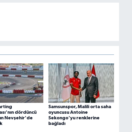
arting
Samsunspor, Malili orta saha
sı'nın dördüncü
oyuncusu Antoine
rın Nevşehir'de
Sekongo'yu renklerine
k
bağladı