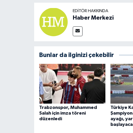
EDITÖR HAKKINDA
Haber Merkezi
Bunlar da ilginizi çekebilir
Trabzonspor, Muhammed
Türkiye K
Salah için imza töreni
Şampiyona
düzenledi
ayağı, ya
başlayaca