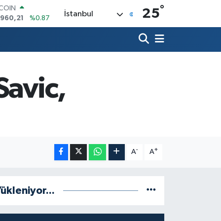
°
LAR
25
İstanbul
,7436
%0.18
RO
,2510
%0.32
ERLİN
,4811
%0.38
AM ALTIN
48.99
%2.59
Savic,
ST100
.773
%-19
TCOIN
.960,21
%0.87
-
+
A
A
ükleniyor...