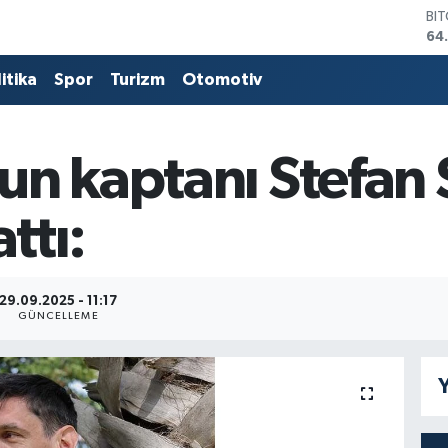
DO
47
EU
55
itika
Spor
Turizm
Otomotiv
ST
64
GR
66
n kaptanı Stefan 
Bİ
13
ttı:
BI
64
29.09.2025 - 11:17
GÜNCELLEME
Y