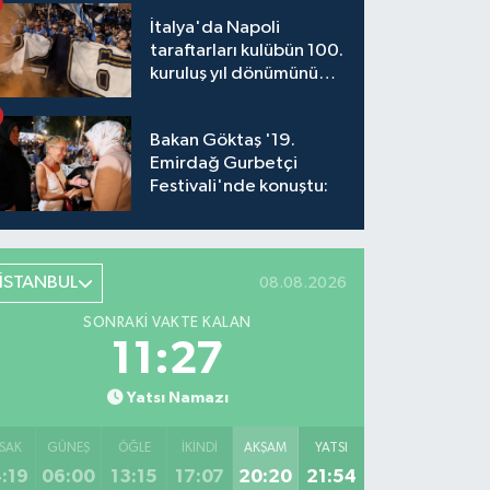
İtalya'da Napoli
taraftarları kulübün 100.
kuruluş yıl dönümünü
kutladı
Bakan Göktaş '19.
Emirdağ Gurbetçi
Festivali'nde konuştu:
İSTANBUL
08.08.2026
SONRAKI VAKTE KALAN
11:26
Yatsı Namazı
SAK
GÜNEŞ
ÖĞLE
İKINDI
AKŞAM
YATSI
:19
06:00
13:15
17:07
20:20
21:54