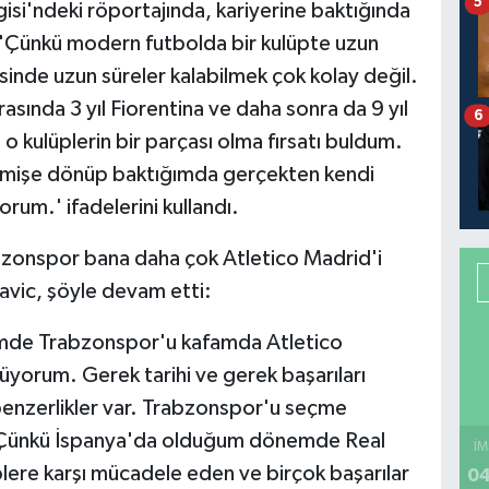
5
si'ndeki röportajında, kariyerine baktığında
ek, 'Çünkü modern futbolda bir kulüpte uzun
isinde uzun süreler kalabilmek çok kolay değil.
ında 3 yıl Fiorentina ve daha sonra da 9 yıl
6
kulüplerin bir parçası olma fırsatı buldum.
mişe dönüp baktığımda gerçekten kendi
orum.' ifadelerini kullandı.
abzonspor bana daha çok Atletico Madrid'i
Savic, şöyle devam etti:
imde Trabzonspor'u kafamda Atletico
üyorum. Gerek tarihi ve gerek başarıları
 benzerlikler var. Trabzonspor'u seçme
. Çünkü İspanya'da olduğum dönemde Real
İM
lere karşı mücadele eden ve birçok başarılar
04