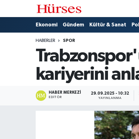
Ekonomi
Hava Durumu
Ekonomi
Gündem
Kültür & Sanat
Pol
Gündem
Trafik Durumu
HABERLER
SPOR
Trabzonspor'u
Kültür & Sanat
Süper Lig Puan Durumu ve Fikstür
kariyerini anla
Politika
Tüm Manşetler
Spor
Son Dakika Haberleri
HABER MERKEZI
29.09.2025 - 10:32
EDITÖR
YAYINLANMA
Turizm
Haber Arşivi