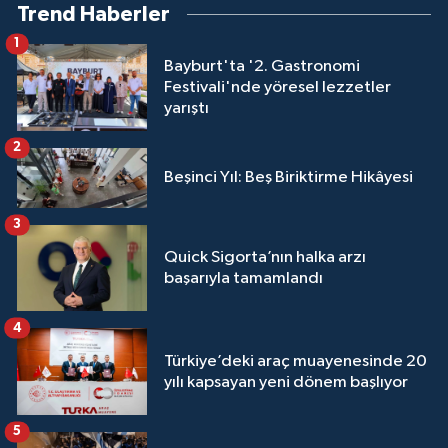
Trend Haberler
1
Bayburt'ta '2. Gastronomi
Festivali'nde yöresel lezzetler
yarıştı
2
Beşinci Yıl: Beş Biriktirme Hikâyesi
3
Quick Sigorta’nın halka arzı
başarıyla tamamlandı
4
Türkiye’deki araç muayenesinde 20
yılı kapsayan yeni dönem başlıyor
5