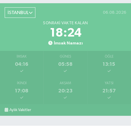
İSTANBUL
06.08.2026
SONRAKI VAKTE KALAN
18:24
İmsak Namazı
İMSAK
GÜNEŞ
ÖĞLE
04:16
05:58
13:15
İKINDI
AKŞAM
YATSI
17:08
20:23
21:57
Aylık Vakitler