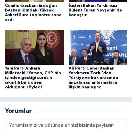
Cumhurbaşkanı Erdoğan
İçişleri Bakan Yardımcısı
başkanlığındaki Yüksek
Bülent Turan Nevşehir'de
Askeri Şura toplantısı sona
konuştu:
erdi
Yeni Parti Ankara
AK Parti Genel Başkan
Milletvekili Yaman, CHP'nin
Yardımcısı Zorlu'dan
içinden geçtiği sürecin
Türkiye ve Irak arasında
sıkıntılı bir dönem
imzalanan anlaşmalara
olduğunu söyledi
ilişkin paylaşım:
Yorumlar