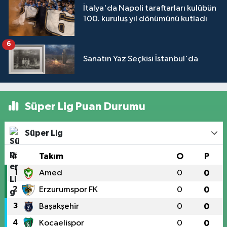
İtalya'da Napoli taraftarları kulübün
100. kuruluş yıl dönümünü kutladı
6
Sanatın Yaz Seçkisi İstanbul'da
Süper Lig Puan Durumu
Süper Lig
#
Takım
O
P
1
Amed
0
0
2
Erzurumspor FK
0
0
3
Başakşehir
0
0
4
Kocaelispor
0
0