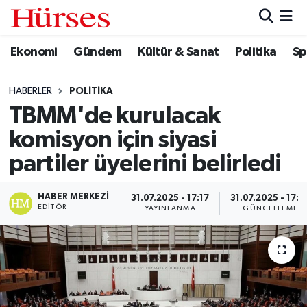
Ekonomi
Gündem
Kültür & Sanat
Politika
Sp
Ekonomi
Hava Durumu
Gündem
Trafik Durumu
HABERLER
POLITIKA
TBMM'de kurulacak
Kültür & Sanat
Süper Lig Puan Durumu ve Fikstür
komisyon için siyasi
Politika
Tüm Manşetler
partiler üyelerini belirledi
Spor
Son Dakika Haberleri
HABER MERKEZI
31.07.2025 - 17:17
31.07.2025 - 17:3
EDITÖR
YAYINLANMA
GÜNCELLEME
Turizm
Haber Arşivi