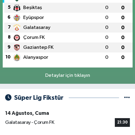
5
Beşiktaş
0
0
6
Eyüpspor
0
0
7
Galatasaray
0
0
8
Çorum FK
0
0
9
Gaziantep FK
0
0
10
Alanyaspor
0
0
Detaylar için tıklayın
Süper Lig Fikstür
14 Ağustos, Cuma
Galatasaray - Çorum FK
21:30