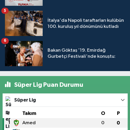
5
İtalya'da Napoli taraftarları kulübün
100. kuruluş yıl dönümünü kutladı
6
Bakan Göktaş '19. Emirdağ
Gurbetçi Festivali'nde konuştu:
Süper Lig Puan Durumu
Süper Lig
#
Takım
O
P
1
Amed
0
0