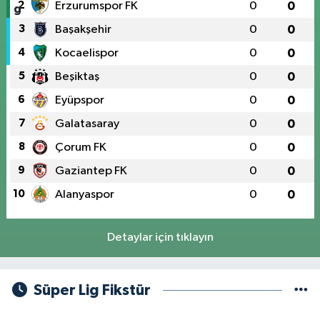
2
Erzurumspor FK
0
0
3
Başakşehir
0
0
4
Kocaelispor
0
0
5
Beşiktaş
0
0
6
Eyüpspor
0
0
7
Galatasaray
0
0
8
Çorum FK
0
0
9
Gaziantep FK
0
0
10
Alanyaspor
0
0
Detaylar için tıklayın
Süper Lig Fikstür