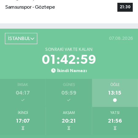
Samsunspor - Göztepe
21:30
İSTANBUL
07.08.2026
SONRAKI VAKTE KALAN
01:42:58
İkindi Namazı
İMSAK
GÜNEŞ
ÖĞLE
04:17
05:59
13:15
İKINDI
AKŞAM
YATSI
17:07
20:21
21:56