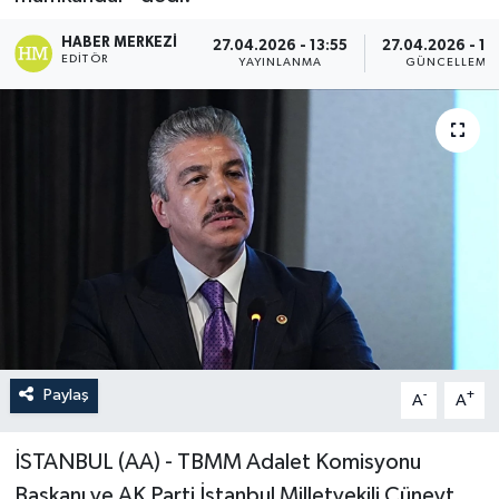
HABER MERKEZI
27.04.2026 - 13:55
27.04.2026 - 14
EDITÖR
YAYINLANMA
GÜNCELLEME
Paylaş
-
+
A
A
İSTANBUL (AA) - TBMM Adalet Komisyonu
Başkanı ve AK Parti İstanbul Milletvekili Cüneyt