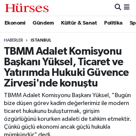
Ekonomi
Gündem
Kültür & Sanat
Politika
Sp
Ekonomi
Hava Durumu
Gündem
Trafik Durumu
HABERLER
ISTANBUL
TBMM Adalet Komisyonu
Kültür & Sanat
Süper Lig Puan Durumu ve Fikstür
Başkanı Yüksel, Ticaret ve
Politika
Tüm Manşetler
Yatırımda Hukuki Güvence
Zirvesi'nde konuştu
Spor
Son Dakika Haberleri
TBMM Adalet Komisyonu Başkanı Yüksel, "Bugün
Turizm
Haber Arşivi
bize düşen görev kadim değerlerimiz ile modern
ticaret hukukunu buluşturmak, girişim
özgürlüğünü korurken adaleti de tahkim etmektir.
Çünkü güçlü ekonomi ancak güçlü hukukla
mümkündür" dedi.