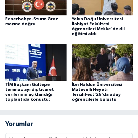
Fenerbahçe-Sturm Graz
Yakın Doğu Üniversitesi
maçına doğru
İlahiyat Fakültesi
öğrencileri Mekke'de dil
eğitimi aldı
TİM Başkanı Gültepe
İbn Haldun Üniversitesi
temmuz ayı dış ticaret
Mütevelli Heyeti
verilerinin açıklandığı
TercihFest'26'da aday
toplantıda konuştu:
öğrencilerle buluştu
Yorumlar