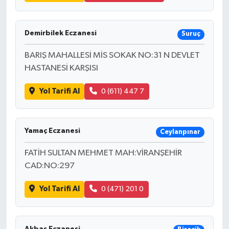
Demirbilek Eczanesi
Suruç
BARIŞ MAHALLESİ MİS SOKAK NO:31 N DEVLET
HASTANESİ KARŞISI
Yol Tarifi Al
0 (611) 447 7
Yamaç Eczanesi
Ceylanpınar
FATİH SULTAN MEHMET MAH:VİRANŞEHİR
CAD:NO:297
Yol Tarifi Al
0 (471) 201 0
Akbaş Eczanesi