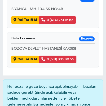
SİYAHGÜL MH. 104.SK.NO:4B
Yol Tarifi Al
0 (414) 751 16 85
Dicle Eczanesi
Bozova
BOZOVA DEVLET HASTANESİ KARŞISI
Yol Tarifi Al
0 (531) 995 80 55
Her eczane gece boyunca açık olmayabilir, bazıları
sadece gerektiğinde açık kalabilir veya
beklenmedik durumlar nedeniyle nöbete
gelemeyebilir. Bu nedenle, yola çıkmadan önce