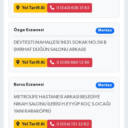
Yol Tarifi Al
0 (540) 636 31 63
Özge Eczanesi
Merkez
DEVTEŞTİ MAHALLESİ 9631.SOKAK NO:56 B
(MİRHAT DÜĞÜN SALONU ARKASI)
Yol Tarifi Al
0 (539) 660 12 90
Burcu Eczanesi
Merkez
METROLİFE HASTANESİ ARKASI BELEDİYE
NİKAH SALONU İLERİSİ H.EYYÜP KOÇ S.OCAĞI
YANI KARAKÖPRÜ
Yol Tarifi Al
0 (554) 151 32 82