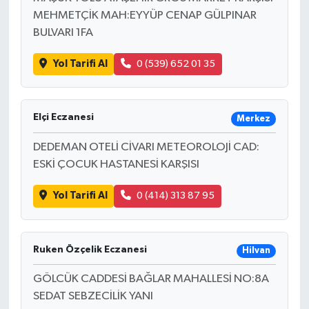
MEHMETÇİK MAH:EYYÜP CENAP GÜLPINAR
BULVARI 1FA
Yol Tarifi Al
0 (539) 652 01 35
Elçi Eczanesi
Merkez
DEDEMAN OTELİ CİVARI METEOROLOJİ CAD:
ESKİ ÇOCUK HASTANESİ KARŞISI
Yol Tarifi Al
0 (414) 313 87 95
Ruken Özçelik Eczanesi
Hilvan
GÖLCÜK CADDESİ BAĞLAR MAHALLESİ NO:8A
SEDAT SEBZECİLİK YANI