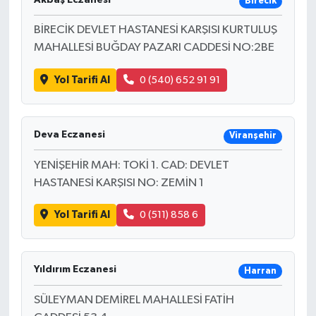
Birecik
BİRECİK DEVLET HASTANESİ KARŞISI KURTULUŞ
MAHALLESİ BUĞDAY PAZARI CADDESİ NO:2BE
Yol Tarifi Al
0 (540) 652 91 91
Deva Eczanesi
Viranşehir
YENİŞEHİR MAH: TOKİ 1. CAD: DEVLET
HASTANESİ KARŞISI NO: ZEMİN 1
Yol Tarifi Al
0 (511) 858 6
Yıldırım Eczanesi
Harran
SÜLEYMAN DEMİREL MAHALLESİ FATİH