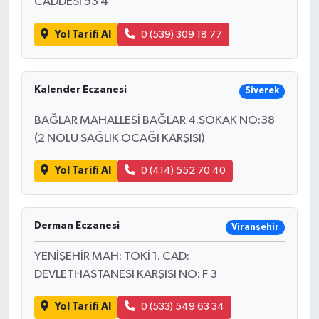
CADDESİ 53 4
Yol Tarifi Al
0 (539) 309 18 77
Kalender Eczanesi
Siverek
BAĞLAR MAHALLESİ BAĞLAR 4.SOKAK NO:38
(2 NOLU SAĞLIK OCAĞI KARŞISI)
Yol Tarifi Al
0 (414) 552 70 40
Derman Eczanesi
Viranşehir
YENİŞEHİR MAH: TOKİ 1. CAD:
DEVLETHASTANESİ KARŞISI NO: F 3
Yol Tarifi Al
0 (533) 549 63 34