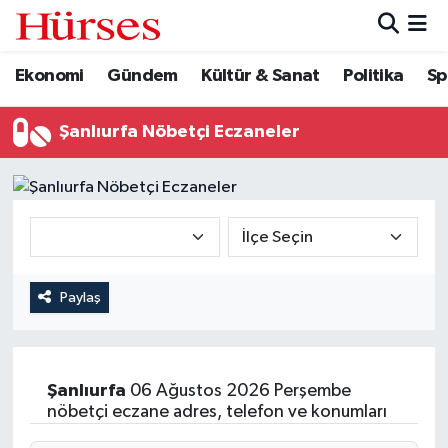
Ekonomi
Gündem
Kültür & Sanat
Politika
Sp
Ekonomi
Hava Durumu
Gündem
Trafik Durumu
Şanlıurfa Nöbetçi Eczaneler
Kültür & Sanat
Süper Lig Puan Durumu ve Fikstür
Politika
Tüm Manşetler
Spor
Son Dakika Haberleri
Paylaş
Turizm
Haber Arşivi
Şanlıurfa
06 Ağustos 2026 Perşembe
nöbetçi eczane adres, telefon ve konumları