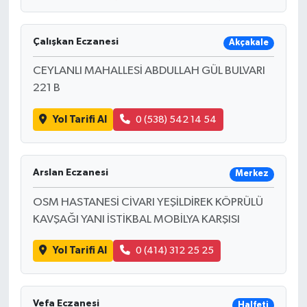
Çalışkan Eczanesi
Akçakale
CEYLANLI MAHALLESİ ABDULLAH GÜL BULVARI
221 B
Yol Tarifi Al
0 (538) 542 14 54
Arslan Eczanesi
Merkez
OSM HASTANESİ CİVARI YEŞİLDİREK KÖPRÜLÜ
KAVŞAĞI YANI İSTİKBAL MOBİLYA KARŞISI
Yol Tarifi Al
0 (414) 312 25 25
Vefa Eczanesi
Halfeti