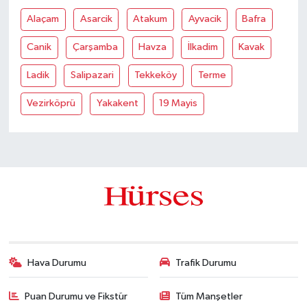
Alaçam
Asarcik
Atakum
Ayvacik
Bafra
Canik
Çarşamba
Havza
İlkadim
Kavak
Ladik
Salipazari
Tekkeköy
Terme
Vezirköprü
Yakakent
19 Mayis
Hava Durumu
Trafik Durumu
Puan Durumu ve Fikstür
Tüm Manşetler