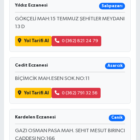
Yıldız Eczanesi
Salıpazarı
GÖKÇELİ MAH:15 TEMMUZ ŞEHİTLER MEYDANI
13 D
Yol Tarifi Al
0 (362) 821 24 79
Cedit Eczanesi
Asarcık
BİÇİMCİK MAH.ESEN SOK.NO:11
Yol Tarifi Al
0 (362) 791 32 56
Kardelen Eczanesi
Canik
GAZI OSMAN PASA MAH. SEHIT MESUT BIRINCI
CADDESI NO:166