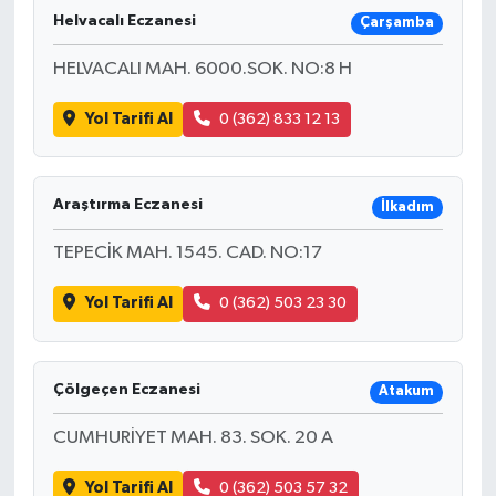
Helvacalı Eczanesi
Çarşamba
HELVACALI MAH. 6000.SOK. NO:8 H
Yol Tarifi Al
0 (362) 833 12 13
Araştırma Eczanesi
İlkadım
TEPECİK MAH. 1545. CAD. NO:17
Yol Tarifi Al
0 (362) 503 23 30
Çölgeçen Eczanesi
Atakum
CUMHURİYET MAH. 83. SOK. 20 A
Yol Tarifi Al
0 (362) 503 57 32