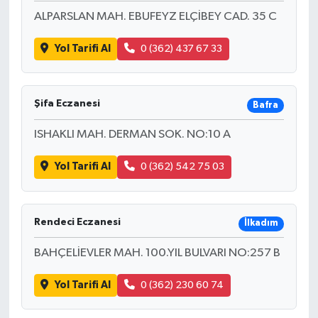
ALPARSLAN MAH. EBUFEYZ ELÇİBEY CAD. 35 C
Yol Tarifi Al
0 (362) 437 67 33
Şifa Eczanesi
Bafra
ISHAKLI MAH. DERMAN SOK. NO:10 A
Yol Tarifi Al
0 (362) 542 75 03
Rendeci Eczanesi
İlkadım
BAHÇELİEVLER MAH. 100.YIL BULVARI NO:257 B
Yol Tarifi Al
0 (362) 230 60 74