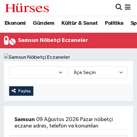
Ekonomi
Gündem
Kültür & Sanat
Politika
Sp
Ekonomi
Hava Durumu
Gündem
Trafik Durumu
Samsun Nöbetçi Eczaneler
Kültür & Sanat
Süper Lig Puan Durumu ve Fikstür
Politika
Tüm Manşetler
Spor
Son Dakika Haberleri
Paylaş
Turizm
Haber Arşivi
Samsun
09 Ağustos 2026 Pazar nöbetçi
eczane adres, telefon ve konumları