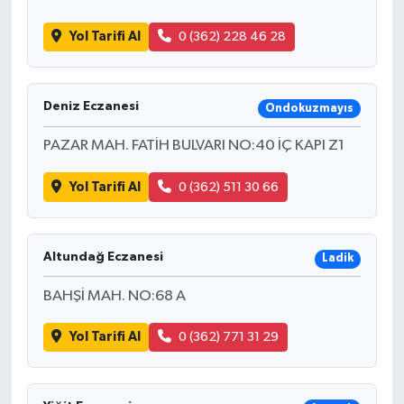
Yol Tarifi Al
0 (362) 228 46 28
Deniz Eczanesi
Ondokuzmayıs
PAZAR MAH. FATİH BULVARI NO:40 İÇ KAPI Z1
Yol Tarifi Al
0 (362) 511 30 66
Altundağ Eczanesi
Ladik
BAHŞİ MAH. NO:68 A
Yol Tarifi Al
0 (362) 771 31 29