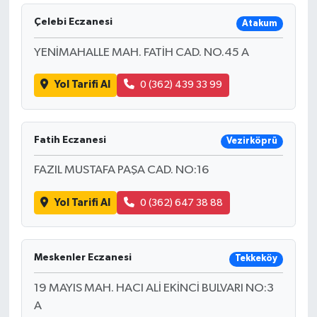
Çelebi Eczanesi
Atakum
YENİMAHALLE MAH. FATİH CAD. NO.45 A
Yol Tarifi Al
0 (362) 439 33 99
Fatih Eczanesi
Vezirköprü
FAZIL MUSTAFA PAŞA CAD. NO:16
Yol Tarifi Al
0 (362) 647 38 88
Meskenler Eczanesi
Tekkeköy
19 MAYIS MAH. HACI ALİ EKİNCİ BULVARI NO:3
A