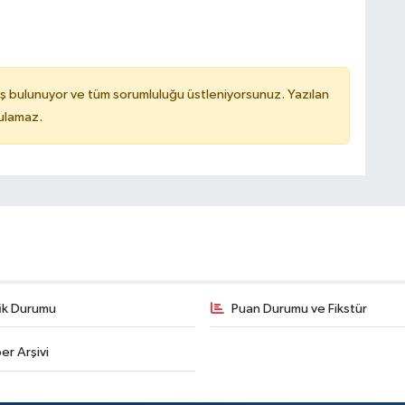
ş bulunuyor ve tüm sorumluluğu üstleniyorsunuz. Yazılan
tulamaz.
fik Durumu
Puan Durumu ve Fikstür
er Arşivi