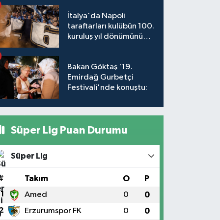
İtalya'da Napoli
taraftarları kulübün 100.
kuruluş yıl dönümünü
kutladı
Bakan Göktaş '19.
Emirdağ Gurbetçi
Festivali'nde konuştu:
Süper Lig Puan Durumu
Süper Lig
#
Takım
O
P
1
Amed
0
0
2
Erzurumspor FK
0
0