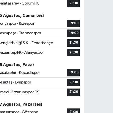
alatasaray - Çorum FK
21:30
5 Ağustos, Cumartesi
onyaspor - Rizespor
19:00
asımpaşa - Trabzonspor
19:00
ençlerbirliği S.K. - Fenerbahçe
21:30
aziantep FK - Alanyaspor
21:30
6 Ağustos, Pazar
aşakşehir - Kocaelispor
19:00
eşiktaş - Eyüpspor
21:30
med - Erzurumspor FK
21:30
7 Ağustos, Pazartesi
amsunspor - Göztepe
21:30