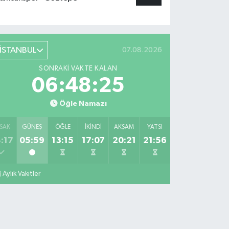
İSTANBUL
07.08.2026
SONRAKI VAKTE KALAN
06:48:24
Öğle Namazı
SAK
GÜNEŞ
ÖĞLE
İKINDI
AKŞAM
YATSI
:17
05:59
13:15
17:07
20:21
21:56
Aylık Vakitler