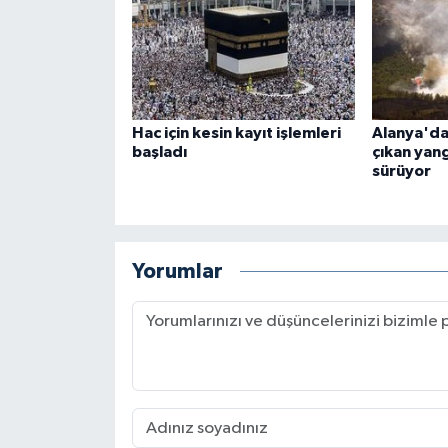
Hac için kesin kayıt işlemleri
Alanya'da
başladı
çıkan yan
sürüyor
Yorumlar