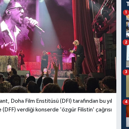
1
2
3
t, Doha Film Enstitüsü (DFI) tarafından bu yıl
4
 (DFF) verdiği konserde 'özgür Filistin' çağrısı