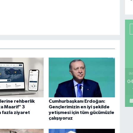
İM
04
lerine rehberlik
Cumhurbaşkanı Erdoğan:
a Maarif" 3
Gençlerimizin en iyi şekilde
 fazla ziyaret
yetişmesi için tüm gücümüzle
çalışıyoruz