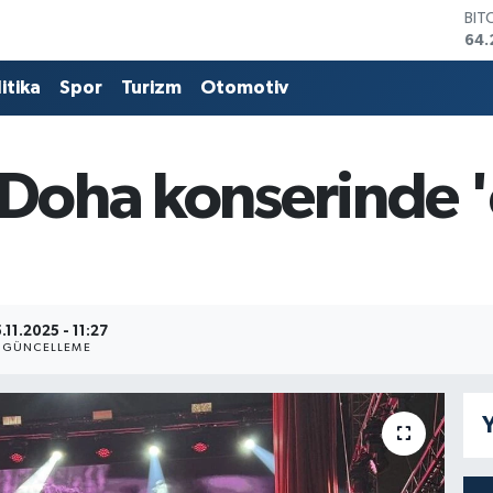
64.
DO
47,
EU
itika
Spor
Turizm
Otomotiv
55,
STE
64,
GRA
 Doha konserinde 'ö
651
BİS
13.
.11.2025 - 11:27
GÜNCELLEME
Y