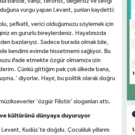
nda barbar, vahşi, terörist, değersiz ve sevgi
yduğuna vurgu yapan Levant, şunları kaydetti:
lu, şefkatli, verici olduğumuzu söylemek için
niz en gururlu bireylerdeniz. Hayatınızda
rden bazılarıyız. Sadece burada olmak bile,
bile kendimi evimde hissetmemi sağlıyor. Bu
ğumuzu ifade etmekte özgür olmamıza izin
 ederim. Çünkü gittiğim pek çok ülkede bana,
1
şma.' diyorlar. Hayır, bu politik olarak doğru
zikseverler 'özgür Filistin' sloganları attı.
ini ve kültürünü dünyaya duyuruyor
evant, Kudüs'te doğdu. Çocukluk yıllarını
1