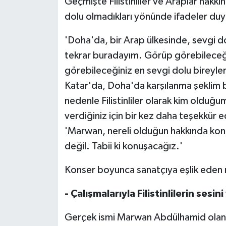
Geçmişte Filistinliler ve Araplar hakkı
dolu olmadıkları yönünde ifadeler du
'Doha'da, bir Arap ülkesinde, sevgi do
tekrar buradayım. Görüp görebileceği
görebileceğiniz en sevgi dolu bireyle
Katar'da, Doha'da karşılanma şeklim 
nedenle Filistinliler olarak kim oldu
verdiğiniz için bir kez daha teşekkür
'Marwan, nereli olduğun hakkında konu
değil. Tabii ki konuşacağız.'
Konser boyunca sanatçıya eşlik eden mü
- Çalışmalarıyla Filistinlilerin ses
Gerçek ismi Marwan Abdülhamid olan L