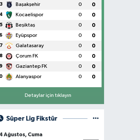
3
Başakşehir
0
0
4
Kocaelispor
0
0
5
Beşiktaş
0
0
6
Eyüpspor
0
0
7
Galatasaray
0
0
8
Çorum FK
0
0
9
Gaziantep FK
0
0
0
Alanyaspor
0
0
Detaylar için tıklayın
Süper Lig Fikstür
4 Ağustos, Cuma