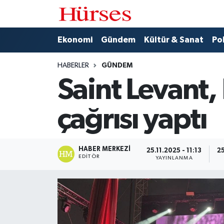
Ekonomi
Hava Durumu
Ekonomi
Gündem
Kültür & Sanat
Pol
Gündem
Trafik Durumu
HABERLER
GÜNDEM
Saint Levant,
Kültür & Sanat
Süper Lig Puan Durumu ve Fikstür
çağrısı yaptı
Politika
Tüm Manşetler
Spor
Son Dakika Haberleri
HABER MERKEZI
25.11.2025 - 11:13
25
EDITÖR
YAYINLANMA
Turizm
Haber Arşivi