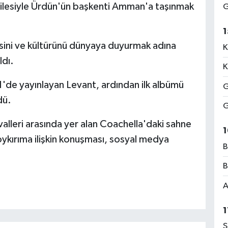
ilesiyle Ürdün'ün başkenti Amman'a taşınmak
G
1
n sesini ve kültürünü dünyaya duyurmak adına
K
ldı.
K
1'de yayınlayan Levant, ardından ilk albümü
G
dü.
G
alleri arasında yer alan Coachella'daki sahne
1
kırıma ilişkin konuşması, sosyal medya
B
B
A
1
S