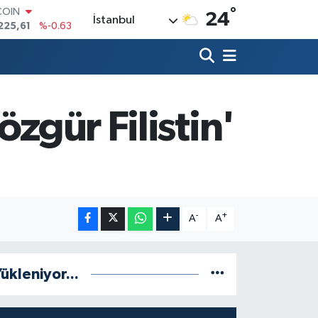
225,61
%-0.63
°
24
LAR
İstanbul
7143
%0.16
RO
0317
%-0.02
RLİN
2463
%0.07
M ALTIN
zgür Filistin'
0.40
%0.45
T100
799
%70
-
+
A
A
ükleniyor...