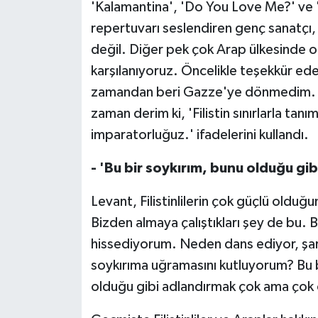
'Kalamantina', 'Do You Love Me?' ve '
repertuvarı seslendiren genç sanatçı, 
değil. Diğer pek çok Arap ülkesinde old
karşılanıyoruz. Öncelikle teşekkür ede
zamandan beri Gazze'ye dönmedim. Sanı
zaman derim ki, 'Filistin sınırlarla tan
imparatorluğuz.' ifadelerini kullandı.
- 'Bu bir soykırım, bunu olduğu gi
Levant, Filistinlilerin çok güçlü olduğ
Bizden almaya çalıştıkları şey de bu.
hissediyorum. Neden dans ediyor, şar
soykırıma uğramasını kutluyorum? Bu b
olduğu gibi adlandırmak çok ama çok 