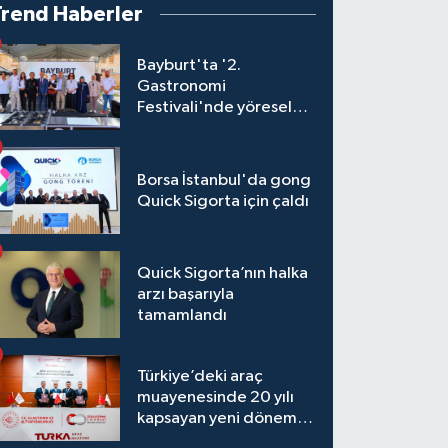
Trend Haberler
Bayburt'ta '2.
Gastronomi
Festivali'nde yöresel
lezzetler yarıştı
Borsa İstanbul'da gong
Quick Sigorta için çaldı
Quick Sigorta’nın halka
arzı başarıyla
tamamlandı
Türkiye’deki araç
muayenesinde 20 yılı
kapsayan yeni dönem
başlıyor