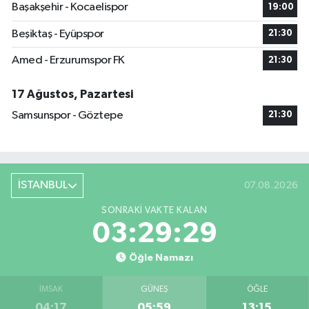
Başakşehir - Kocaelispor
19:00
Beşiktaş - Eyüpspor
21:30
Amed - Erzurumspor FK
21:30
17 Ağustos, Pazartesi
Samsunspor - Göztepe
21:30
İSTANBUL
07.08.2026
SONRAKI VAKTE KALAN
03:29:28
Öğle Namazı
İMSAK
GÜNEŞ
ÖĞLE
04:17
05:59
13:15