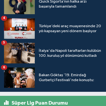
Quick Sigorta’nın halka arzı
başarıyla tamamlandı
4
Türkiye’deki araç muayenesinde 20
yılı kapsayan yeni dönem başlıyor
5
İtalya'da Napoli taraftarları kulübün
100. kuruluş yıl dönümünü kutladı
6
Bakan Göktaş '19. Emirdağ
Gurbetçi Festivali'nde konuştu:
Süper Lig Puan Durumu