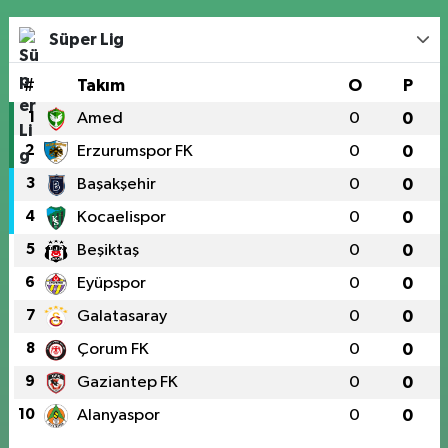
Süper Lig
#
Takım
O
P
1
Amed
0
0
2
Erzurumspor FK
0
0
3
Başakşehir
0
0
4
Kocaelispor
0
0
5
Beşiktaş
0
0
6
Eyüpspor
0
0
7
Galatasaray
0
0
8
Çorum FK
0
0
9
Gaziantep FK
0
0
10
Alanyaspor
0
0