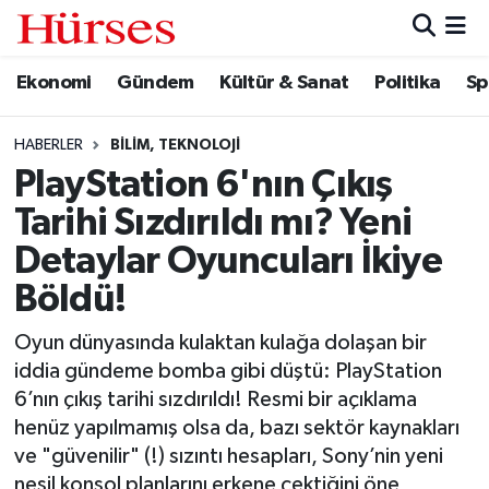
Ekonomi
Gündem
Kültür & Sanat
Politika
Sp
Ekonomi
Hava Durumu
Gündem
Trafik Durumu
HABERLER
BILIM, TEKNOLOJI
PlayStation 6'nın Çıkış
Kültür & Sanat
Süper Lig Puan Durumu ve Fikstür
Tarihi Sızdırıldı mı? Yeni
Politika
Tüm Manşetler
Detaylar Oyuncuları İkiye
Böldü!
Spor
Son Dakika Haberleri
Oyun dünyasında kulaktan kulağa dolaşan bir
Turizm
Haber Arşivi
iddia gündeme bomba gibi düştü: PlayStation
6’nın çıkış tarihi sızdırıldı! Resmi bir açıklama
henüz yapılmamış olsa da, bazı sektör kaynakları
ve "güvenilir" (!) sızıntı hesapları, Sony’nin yeni
nesil konsol planlarını erkene çektiğini öne