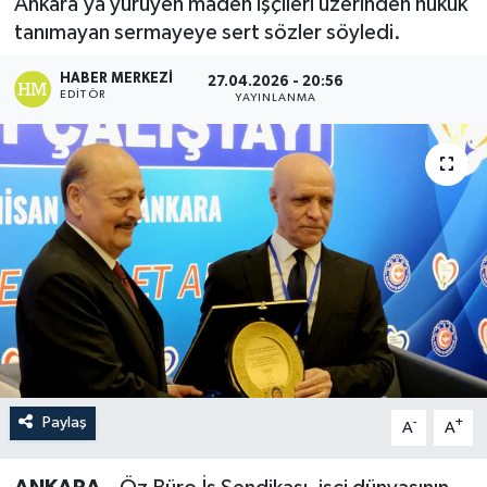
Ankara’ya yürüyen maden işçileri üzerinden hukuk
tanımayan sermayeye sert sözler söyledi.
HABER MERKEZI
27.04.2026 - 20:56
EDITÖR
YAYINLANMA
Paylaş
-
+
A
A