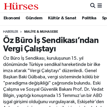
Ekonomi
Gündem
Kültür & Sanat
Politika
Sp
Ekonomi
Hava Durumu
Gündem
Trafik Durumu
HABERLER
MALIYE & MUHASEBE
Öz Büro İş Sendikası’ndan
Kültür & Sanat
Süper Lig Puan Durumu ve Fikstür
Vergi Çalıştayı
Politika
Tüm Manşetler
Öz Büro İş Sendikası, kuruluşunun 15. yıl
dönümünde Türkiye sendikal hareketinde bir ilke
Spor
Son Dakika Haberleri
imza atarak "Vergi Çalıştayı" düzenledi. Genel
Başkan Baki Gülbaba, vergi sisteminde köklü bir
Turizm
Haber Arşivi
"paradigma değişikliği" çağrısında bulundu. Eski
Çalışma ve Sosyal Güvenlik Bakanı Prof. Dr. Vedat
Bilgin, yaptığı konuşmada 15 Temmuz’un bir ABD
işgal girişimi olduğunu vurgulayarak, Eskişehir’den