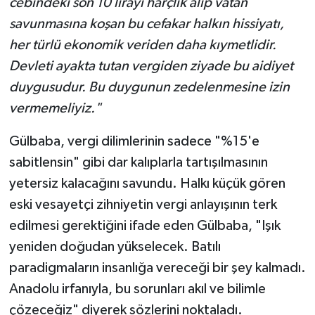
cebindeki son 10 lirayı harçlık alıp vatan
savunmasına koşan bu cefakar halkın hissiyatı,
her türlü ekonomik veriden daha kıymetlidir.
Devleti ayakta tutan vergiden ziyade bu aidiyet
duygusudur. Bu duygunun zedelenmesine izin
vermemeliyiz."
Gülbaba, vergi dilimlerinin sadece "%15'e
sabitlensin" gibi dar kalıplarla tartışılmasının
yetersiz kalacağını savundu. Halkı küçük gören
eski vesayetçi zihniyetin vergi anlayışının terk
edilmesi gerektiğini ifade eden Gülbaba, "Işık
yeniden doğudan yükselecek. Batılı
paradigmaların insanlığa vereceği bir şey kalmadı.
Anadolu irfanıyla, bu sorunları akıl ve bilimle
çözeceğiz" diyerek sözlerini noktaladı.