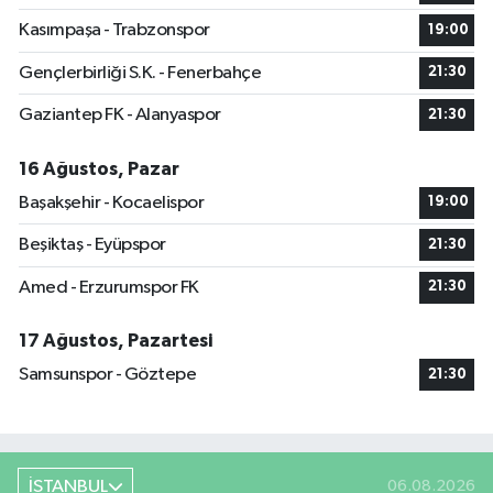
Kasımpaşa - Trabzonspor
19:00
Gençlerbirliği S.K. - Fenerbahçe
21:30
Gaziantep FK - Alanyaspor
21:30
16 Ağustos, Pazar
Başakşehir - Kocaelispor
19:00
Beşiktaş - Eyüpspor
21:30
Amed - Erzurumspor FK
21:30
17 Ağustos, Pazartesi
Samsunspor - Göztepe
21:30
İSTANBUL
06.08.2026