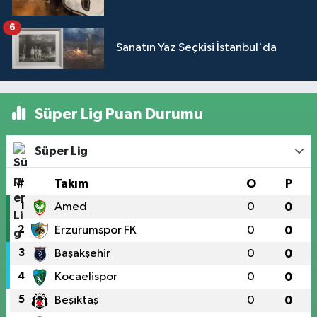
6
Sanatın Yaz Seçkisi İstanbul'da
Süper Lig Puan Durumu
Süper Lig
#
Takım
O
P
1
Amed
0
0
2
Erzurumspor FK
0
0
3
Başakşehir
0
0
4
Kocaelispor
0
0
5
Beşiktaş
0
0