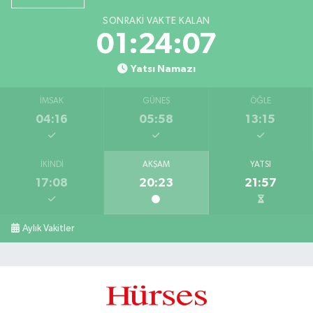
SONRAKI VAKTE KALAN
01:24:06
Yatsı Namazı
İMSAK
GÜNEŞ
ÖĞLE
04:16
05:58
13:15
İKINDI
AKŞAM
YATSI
17:08
20:23
21:57
Aylık Vakitler