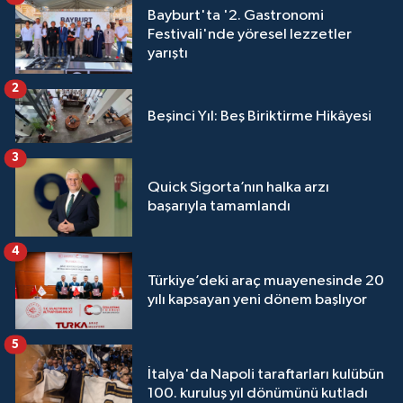
Bayburt'ta '2. Gastronomi
Festivali'nde yöresel lezzetler
yarıştı
2
Beşinci Yıl: Beş Biriktirme Hikâyesi
3
Quick Sigorta’nın halka arzı
başarıyla tamamlandı
4
Türkiye’deki araç muayenesinde 20
yılı kapsayan yeni dönem başlıyor
5
İtalya'da Napoli taraftarları kulübün
100. kuruluş yıl dönümünü kutladı