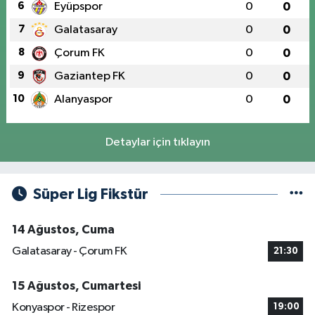
6
Eyüpspor
0
0
7
Galatasaray
0
0
8
Çorum FK
0
0
9
Gaziantep FK
0
0
10
Alanyaspor
0
0
Detaylar için tıklayın
Süper Lig Fikstür
14 Ağustos, Cuma
Galatasaray - Çorum FK
21:30
15 Ağustos, Cumartesi
Konyaspor - Rizespor
19:00